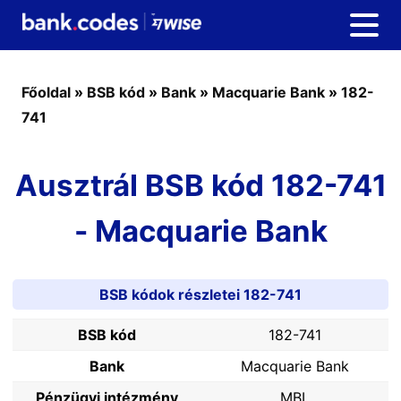
Főoldal
»
BSB kód
»
Bank
»
Macquarie Bank
»
182-
741
Ausztrál BSB kód 182-741
- Macquarie Bank
BSB kódok részletei 182-741
BSB kód
182-741
Bank
Macquarie Bank
Pénzügyi intézmény
MBL