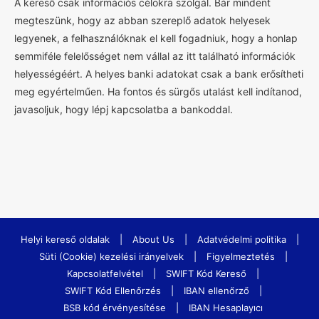
A kereső csak információs célokra szolgál. Bár mindent
megteszünk, hogy az abban szereplő adatok helyesek
legyenek, a felhasználóknak el kell fogadniuk, hogy a honlap
semmiféle felelősséget nem vállal az itt található információk
helyességéért. A helyes banki adatokat csak a bank erősítheti
meg egyértelműen. Ha fontos és sürgős utalást kell indítanod,
javasoljuk, hogy lépj kapcsolatba a bankoddal.
Helyi kereső oldalak
|
About Us
|
Adatvédelmi politika
|
Süti (Cookie) kezelési irányelvek
|
Figyelmeztetés
|
Kapcsolatfelvétel
|
SWIFT Kód Kereső
|
SWIFT Kód Ellenőrzés
|
IBAN ellenőrző
|
BSB kód érvényesítése
|
IBAN Hesaplayıcı