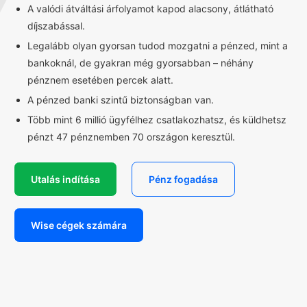
A valódi átváltási árfolyamot kapod alacsony, átlátható
díjszabással.
Legalább olyan gyorsan tudod mozgatni a pénzed, mint a
bankoknál, de gyakran még gyorsabban – néhány
pénznem esetében percek alatt.
A pénzed banki szintű biztonságban van.
Több mint 6 millió ügyfélhez csatlakozhatsz, és küldhetsz
pénzt 47 pénznemben 70 országon keresztül.
Utalás indítása
Pénz fogadása
Wise cégek számára