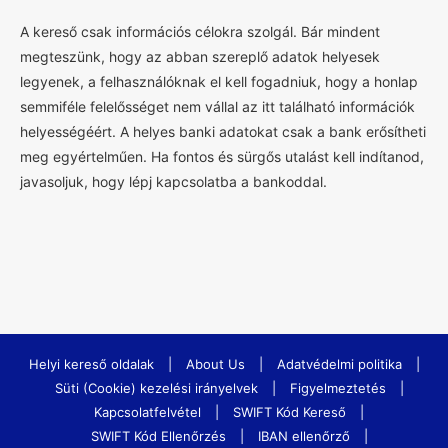
A kereső csak információs célokra szolgál. Bár mindent
megteszünk, hogy az abban szereplő adatok helyesek
legyenek, a felhasználóknak el kell fogadniuk, hogy a honlap
semmiféle felelősséget nem vállal az itt található információk
helyességéért. A helyes banki adatokat csak a bank erősítheti
meg egyértelműen. Ha fontos és sürgős utalást kell indítanod,
javasoljuk, hogy lépj kapcsolatba a bankoddal.
Helyi kereső oldalak
|
About Us
|
Adatvédelmi politika
|
Süti (Cookie) kezelési irányelvek
|
Figyelmeztetés
|
Kapcsolatfelvétel
|
SWIFT Kód Kereső
|
SWIFT Kód Ellenőrzés
|
IBAN ellenőrző
|