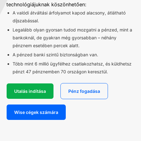
technológiájuknak köszönhetően:
A valódi átváltási árfolyamot kapod alacsony, átlátható
díjszabással.
Legalább olyan gyorsan tudod mozgatni a pénzed, mint a
bankoknál, de gyakran még gyorsabban – néhány
pénznem esetében percek alatt.
A pénzed banki szintű biztonságban van.
Több mint 6 millió ügyfélhez csatlakozhatsz, és küldhetsz
pénzt 47 pénznemben 70 országon keresztül.
Utalás indítása
Pénz fogadása
Wise cégek számára