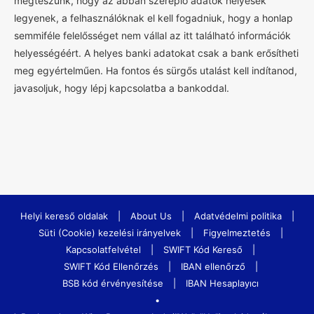
megteszünk, hogy az abban szereplő adatok helyesek
legyenek, a felhasználóknak el kell fogadniuk, hogy a honlap
semmiféle felelősséget nem vállal az itt található információk
helyességéért. A helyes banki adatokat csak a bank erősítheti
meg egyértelműen. Ha fontos és sürgős utalást kell indítanod,
javasoljuk, hogy lépj kapcsolatba a bankoddal.
Helyi kereső oldalak
|
About Us
|
Adatvédelmi politika
|
Süti (Cookie) kezelési irányelvek
|
Figyelmeztetés
|
Kapcsolatfelvétel
|
SWIFT Kód Kereső
|
SWIFT Kód Ellenőrzés
|
IBAN ellenőrző
|
BSB kód érvényesítése
|
IBAN Hesaplayıcı
•