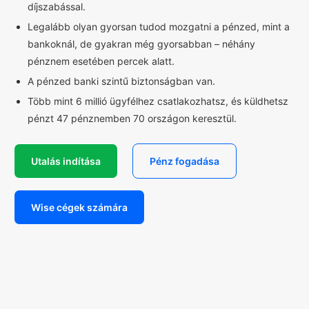
díjszabással.
Legalább olyan gyorsan tudod mozgatni a pénzed, mint a
bankoknál, de gyakran még gyorsabban – néhány
pénznem esetében percek alatt.
A pénzed banki szintű biztonságban van.
Több mint 6 millió ügyfélhez csatlakozhatsz, és küldhetsz
pénzt 47 pénznemben 70 országon keresztül.
Utalás indítása
Pénz fogadása
Wise cégek számára