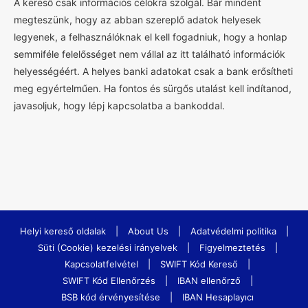
A kereső csak információs célokra szolgál. Bár mindent
megteszünk, hogy az abban szereplő adatok helyesek
legyenek, a felhasználóknak el kell fogadniuk, hogy a honlap
semmiféle felelősséget nem vállal az itt található információk
helyességéért. A helyes banki adatokat csak a bank erősítheti
meg egyértelműen. Ha fontos és sürgős utalást kell indítanod,
javasoljuk, hogy lépj kapcsolatba a bankoddal.
Helyi kereső oldalak
|
About Us
|
Adatvédelmi politika
|
Süti (Cookie) kezelési irányelvek
|
Figyelmeztetés
|
Kapcsolatfelvétel
|
SWIFT Kód Kereső
|
SWIFT Kód Ellenőrzés
|
IBAN ellenőrző
|
BSB kód érvényesítése
|
IBAN Hesaplayıcı