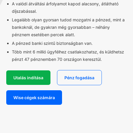
A valódi átváltási árfolyamot kapod alacsony, átlátható
díjszabással.
Legalább olyan gyorsan tudod mozgatni a pénzed, mint a
bankoknál, de gyakran még gyorsabban – néhány
pénznem esetében percek alatt.
A pénzed banki szintű biztonságban van.
Több mint 6 millió ügyfélhez csatlakozhatsz, és küldhetsz
pénzt 47 pénznemben 70 országon keresztül.
Utalás indítása
Pénz fogadása
Wise cégek számára