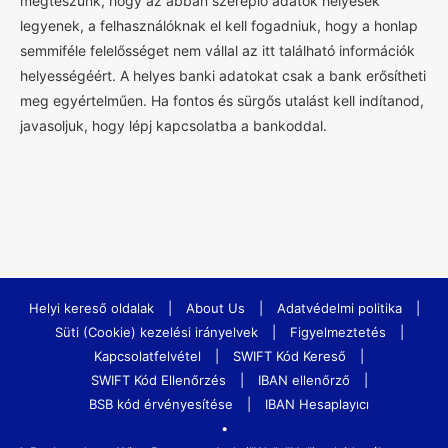
megteszünk, hogy az abban szereplő adatok helyesek
legyenek, a felhasználóknak el kell fogadniuk, hogy a honlap
semmiféle felelősséget nem vállal az itt található információk
helyességéért. A helyes banki adatokat csak a bank erősítheti
meg egyértelműen. Ha fontos és sürgős utalást kell indítanod,
javasoljuk, hogy lépj kapcsolatba a bankoddal.
Helyi kereső oldalak
|
About Us
|
Adatvédelmi politika
|
Süti (Cookie) kezelési irányelvek
|
Figyelmeztetés
|
Kapcsolatfelvétel
|
SWIFT Kód Kereső
|
SWIFT Kód Ellenőrzés
|
IBAN ellenőrző
|
BSB kód érvényesítése
|
IBAN Hesaplayıcı
•