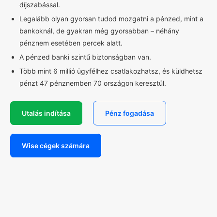
díjszabással.
Legalább olyan gyorsan tudod mozgatni a pénzed, mint a
bankoknál, de gyakran még gyorsabban – néhány
pénznem esetében percek alatt.
A pénzed banki szintű biztonságban van.
Több mint 6 millió ügyfélhez csatlakozhatsz, és küldhetsz
pénzt 47 pénznemben 70 országon keresztül.
Utalás indítása
Pénz fogadása
Wise cégek számára