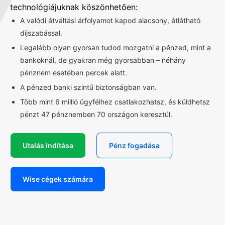
technológiájuknak köszönhetően:
A valódi átváltási árfolyamot kapod alacsony, átlátható
díjszabással.
Legalább olyan gyorsan tudod mozgatni a pénzed, mint a
bankoknál, de gyakran még gyorsabban – néhány
pénznem esetében percek alatt.
A pénzed banki szintű biztonságban van.
Több mint 6 millió ügyfélhez csatlakozhatsz, és küldhetsz
pénzt 47 pénznemben 70 országon keresztül.
Utalás indítása
Pénz fogadása
Wise cégek számára