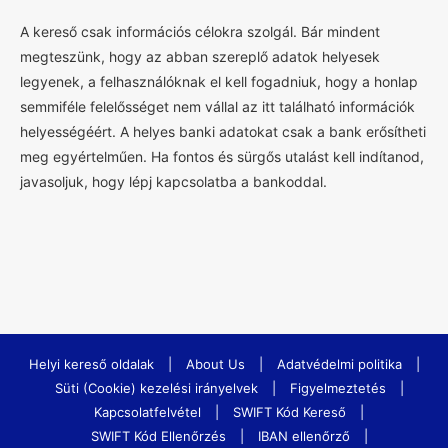
A kereső csak információs célokra szolgál. Bár mindent
megteszünk, hogy az abban szereplő adatok helyesek
legyenek, a felhasználóknak el kell fogadniuk, hogy a honlap
semmiféle felelősséget nem vállal az itt található információk
helyességéért. A helyes banki adatokat csak a bank erősítheti
meg egyértelműen. Ha fontos és sürgős utalást kell indítanod,
javasoljuk, hogy lépj kapcsolatba a bankoddal.
Helyi kereső oldalak
|
About Us
|
Adatvédelmi politika
|
Süti (Cookie) kezelési irányelvek
|
Figyelmeztetés
|
Kapcsolatfelvétel
|
SWIFT Kód Kereső
|
SWIFT Kód Ellenőrzés
|
IBAN ellenőrző
|