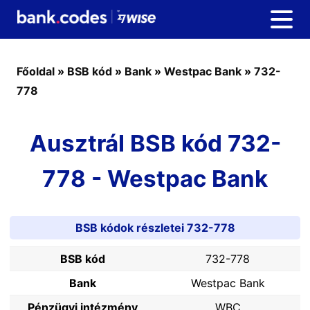
Főoldal
»
BSB kód
»
Bank
»
Westpac Bank
»
732-
778
Ausztrál BSB kód 732-
778 - Westpac Bank
BSB kódok részletei 732-778
BSB kód
732-778
Bank
Westpac Bank
Pénzügyi intézmény
WBC