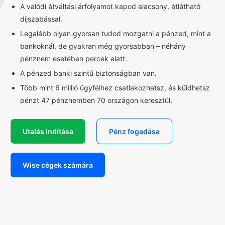
A valódi átváltási árfolyamot kapod alacsony, átlátható
díjszabással.
Legalább olyan gyorsan tudod mozgatni a pénzed, mint a
bankoknál, de gyakran még gyorsabban – néhány
pénznem esetében percek alatt.
A pénzed banki szintű biztonságban van.
Több mint 6 millió ügyfélhez csatlakozhatsz, és küldhetsz
pénzt 47 pénznemben 70 országon keresztül.
Utalás indítása
Pénz fogadása
Wise cégek számára