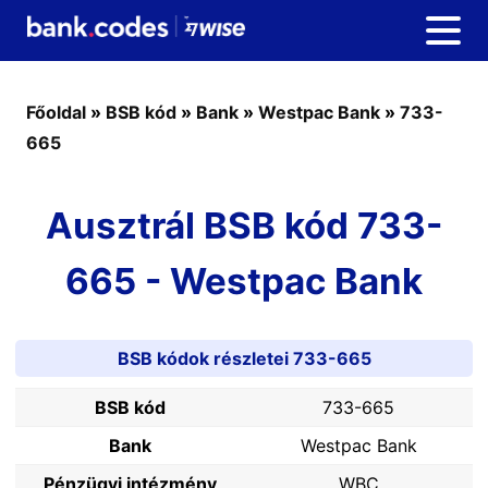
Főoldal
»
BSB kód
»
Bank
»
Westpac Bank
»
733-
665
Ausztrál BSB kód 733-
665 - Westpac Bank
BSB kódok részletei 733-665
BSB kód
733-665
Bank
Westpac Bank
Pénzügyi intézmény
WBC