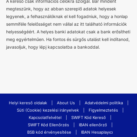
A kereső csak információs célokra szolgál. Bár mindent
megteszünk, hogy az abban szereplő adatok helyesek
legyenek, a felhasználóknak el kell fogadniuk, hogy a honlap
semmiféle felelősséget nem vállal az itt található információk
helyességéért. A helyes banki adatokat csak a bank erősítheti
meg egyértelműen. Ha fontos és sürgős utalást kell indítanod,
javasoljuk, hogy lépj kapcsolatba a bankoddal.
Helyi kereső oldalak
|
About Us
|
Adatvédelmi politika
|
Süti (Cookie) kezelési irányelvek
|
Figyelmeztetés
|
Kapcsolatfelvétel
|
SWIFT Kód Kereső
|
SWIFT Kód Ellenőrzés
|
IBAN ellenőrző
|
BSB kód érvényesítése
|
IBAN Hesaplayıcı