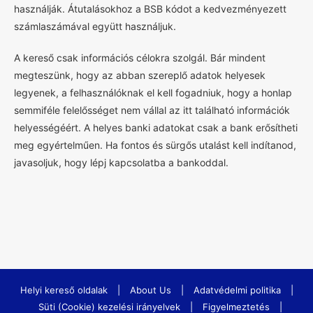
használják. Átutalásokhoz a BSB kódot a kedvezményezett
számlaszámával együtt használjuk.
A kereső csak információs célokra szolgál. Bár mindent
megteszünk, hogy az abban szereplő adatok helyesek
legyenek, a felhasználóknak el kell fogadniuk, hogy a honlap
semmiféle felelősséget nem vállal az itt található információk
helyességéért. A helyes banki adatokat csak a bank erősítheti
meg egyértelműen. Ha fontos és sürgős utalást kell indítanod,
javasoljuk, hogy lépj kapcsolatba a bankoddal.
Helyi kereső oldalak
|
About Us
|
Adatvédelmi politika
|
Süti (Cookie) kezelési irányelvek
|
Figyelmeztetés
|