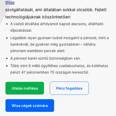
Wise
szolgáltatását, ami általában sokkal olcsóbb. Fejlett
technológiájuknak köszönhetően:
A valódi átváltási árfolyamot kapod alacsony, átlátható
díjszabással.
Legalább olyan gyorsan tudod mozgatni a pénzed, mint a
bankoknál, de gyakran még gyorsabban – néhány
pénznem esetében percek alatt.
A pénzed banki szintű biztonságban van.
Több mint 6 millió ügyfélhez csatlakozhatsz, és küldhetsz
pénzt 47 pénznemben 70 országon keresztül.
Utalás indítása
Pénz fogadása
Wise cégek számára