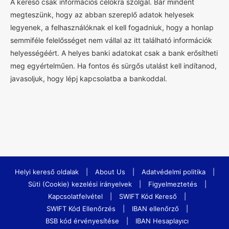
A kereső csak információs célokra szolgál. Bár mindent
megteszünk, hogy az abban szereplő adatok helyesek
legyenek, a felhasználóknak el kell fogadniuk, hogy a honlap
semmiféle felelősséget nem vállal az itt található információk
helyességéért. A helyes banki adatokat csak a bank erősítheti
meg egyértelműen. Ha fontos és sürgős utalást kell indítanod,
javasoljuk, hogy lépj kapcsolatba a bankoddal.
Helyi kereső oldalak
|
About Us
|
Adatvédelmi politika
|
Süti (Cookie) kezelési irányelvek
|
Figyelmeztetés
|
Kapcsolatfelvétel
|
SWIFT Kód Kereső
|
SWIFT Kód Ellenőrzés
|
IBAN ellenőrző
|
BSB kód érvényesítése
|
IBAN Hesaplayıcı