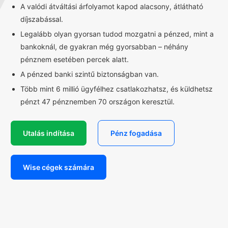
A valódi átváltási árfolyamot kapod alacsony, átlátható
díjszabással.
Legalább olyan gyorsan tudod mozgatni a pénzed, mint a
bankoknál, de gyakran még gyorsabban – néhány
pénznem esetében percek alatt.
A pénzed banki szintű biztonságban van.
Több mint 6 millió ügyfélhez csatlakozhatsz, és küldhetsz
pénzt 47 pénznemben 70 országon keresztül.
Utalás indítása
Pénz fogadása
Wise cégek számára