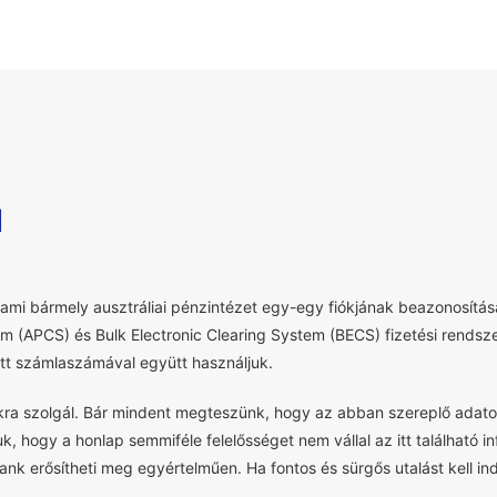
l
mi bármely ausztráliai pénzintézet egy-egy fiókjának beazonosítása
em (APCS) és Bulk Electronic Clearing System (BECS) fizetési rendsz
t számlaszámával együtt használjuk.
okra szolgál. Bár mindent megteszünk, hogy az abban szereplő adato
uk, hogy a honlap semmiféle felelősséget nem vállal az itt található 
nk erősítheti meg egyértelműen. Ha fontos és sürgős utalást kell indí