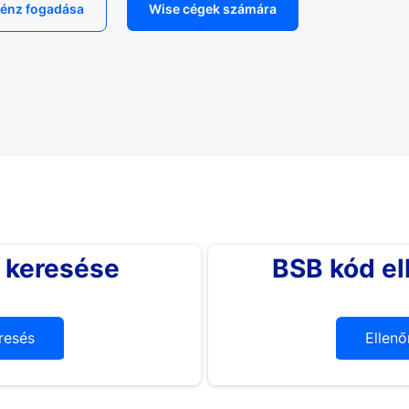
énz fogadása
Wise cégek számára
 keresése
BSB kód el
resés
Ellenő