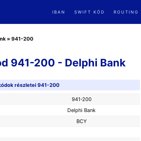
IBAN
SWIFT KÓD
ROUTING
ank
»
941-200
ód 941-200 - Delphi Bank
kódok részletei 941-200
941-200
Delphi Bank
BCY