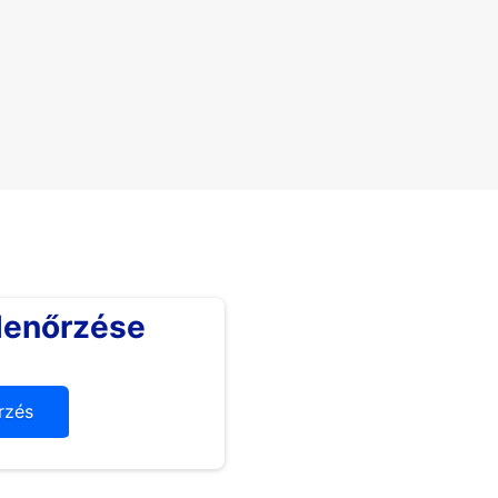
lenőrzése
rzés