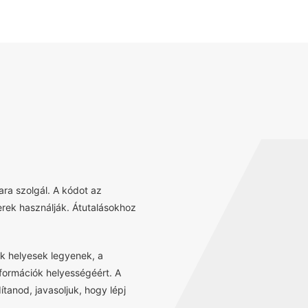
ra szolgál. A kódot az
erek használják. Átutalásokhoz
k helyesek legyenek, a
információk helyességéért. A
tanod, javasoljuk, hogy lépj