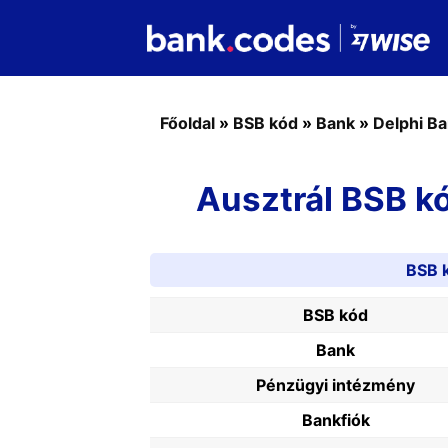
Főoldal
»
BSB kód
»
Bank
»
Delphi B
Ausztrál BSB k
BSB 
BSB kód
Bank
Pénzügyi intézmény
Bankfiók