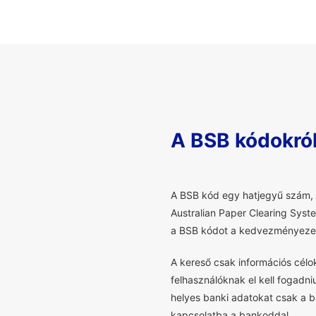
A BSB kódokró
A
BSB kód egy hatjegyű szám, a
Australian Paper Clearing Syst
a BSB kódot a kedvezményezet
A kereső csak információs cél
felhasználóknak el kell fogadni
helyes banki adatokat csak a ba
kapcsolatba a bankoddal.