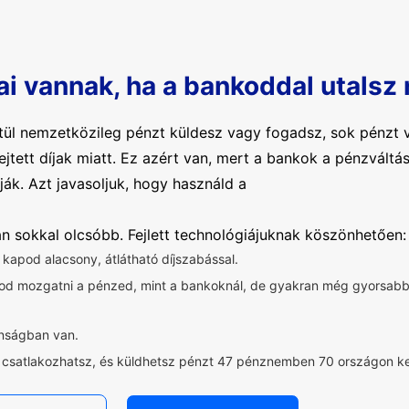
ai vannak, ha a bankoddal utalsz
ül nemzetközileg pénzt küldesz vagy fogadsz, sok pénzt v
rejtett díjak miatt. Ez azért van, mert a bankok a pénzvál
ják. Azt javasoljuk, hogy használd a
ban sokkal olcsóbb. Fejlett technológiájuknak köszönhetően:
t kapod alacsony, átlátható díjszabással.
dod mozgatni a pénzed, mint a bankoknál, de gyakran még gyorsa
onságban van.
z csatlakozhatsz, és küldhetsz pénzt 47 pénznemben 70 országon ke