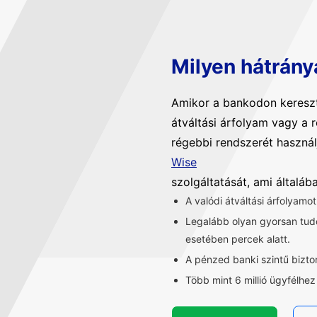
Milyen hátrány
Amikor a bankodon kereszt
átváltási árfolyam vagy a 
régebbi rendszerét használ
Wise
szolgáltatását, ami általá
A valódi átváltási árfolyamo
Legalább olyan gyorsan tu
esetében percek alatt.
A pénzed banki szintű bizt
Több mint 6 millió ügyfélhe