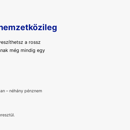
 nemzetközileg
eszíthetsz a rossz
tásnak még mindig egy
bban – néhány pénznem
resztül.