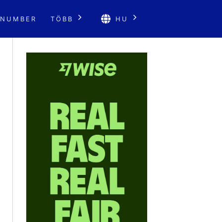
 NUMBER
TÖBB
HU