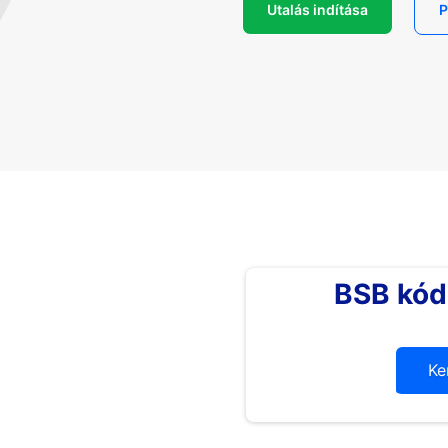
Utalás indítása
P
BSB kód
Ke