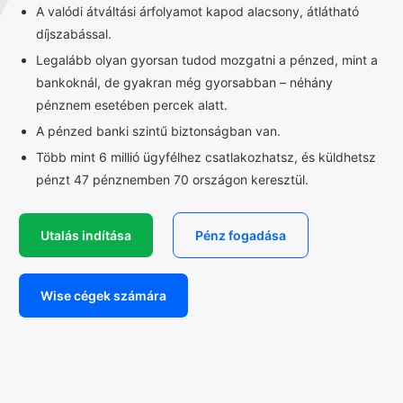
A valódi átváltási árfolyamot kapod alacsony, átlátható
díjszabással.
Legalább olyan gyorsan tudod mozgatni a pénzed, mint a
bankoknál, de gyakran még gyorsabban – néhány
pénznem esetében percek alatt.
A pénzed banki szintű biztonságban van.
Több mint 6 millió ügyfélhez csatlakozhatsz, és küldhetsz
pénzt 47 pénznemben 70 országon keresztül.
Utalás indítása
Pénz fogadása
Wise cégek számára