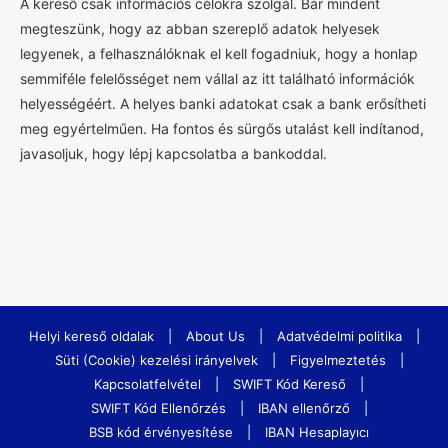
A kereső csak információs célokra szolgál. Bár mindent
megteszünk, hogy az abban szereplő adatok helyesek
legyenek, a felhasználóknak el kell fogadniuk, hogy a honlap
semmiféle felelősséget nem vállal az itt található információk
helyességéért. A helyes banki adatokat csak a bank erősítheti
meg egyértelműen. Ha fontos és sürgős utalást kell indítanod,
javasoljuk, hogy lépj kapcsolatba a bankoddal.
Helyi kereső oldalak
|
About Us
|
Adatvédelmi politika
|
Süti (Cookie) kezelési irányelvek
|
Figyelmeztetés
|
Kapcsolatfelvétel
|
SWIFT Kód Kereső
|
SWIFT Kód Ellenőrzés
|
IBAN ellenőrző
|
BSB kód érvényesítése
|
IBAN Hesaplayıcı