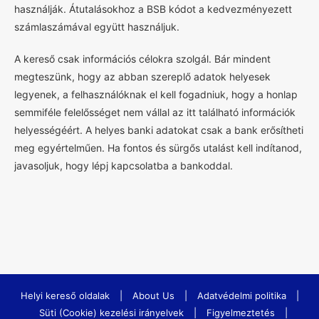
használják. Átutalásokhoz a BSB kódot a kedvezményezett
számlaszámával együtt használjuk.
A kereső csak információs célokra szolgál. Bár mindent
megteszünk, hogy az abban szereplő adatok helyesek
legyenek, a felhasználóknak el kell fogadniuk, hogy a honlap
semmiféle felelősséget nem vállal az itt található információk
helyességéért. A helyes banki adatokat csak a bank erősítheti
meg egyértelműen. Ha fontos és sürgős utalást kell indítanod,
javasoljuk, hogy lépj kapcsolatba a bankoddal.
Helyi kereső oldalak
|
About Us
|
Adatvédelmi politika
|
Süti (Cookie) kezelési irányelvek
|
Figyelmeztetés
|