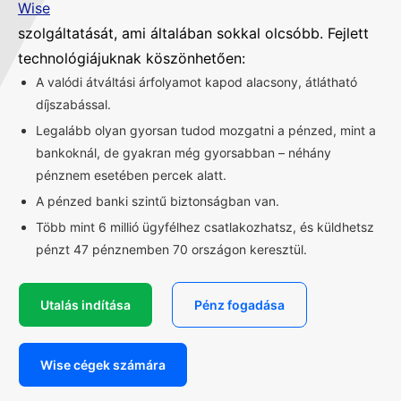
Wise
szolgáltatását, ami általában sokkal olcsóbb. Fejlett
technológiájuknak köszönhetően:
A valódi átváltási árfolyamot kapod alacsony, átlátható
díjszabással.
Legalább olyan gyorsan tudod mozgatni a pénzed, mint a
bankoknál, de gyakran még gyorsabban – néhány
pénznem esetében percek alatt.
A pénzed banki szintű biztonságban van.
Több mint 6 millió ügyfélhez csatlakozhatsz, és küldhetsz
pénzt 47 pénznemben 70 országon keresztül.
Utalás indítása
Pénz fogadása
Wise cégek számára