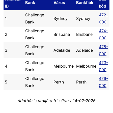
Bank
Város
Bankfiók
ID
kód
Challenge
472-
1
Sydney
Sydney
Bank
000
Challenge
474-
2
Brisbane
Brisbane
Bank
000
Challenge
475-
3
Adelaide
Adelaide
Bank
000
Challenge
473-
4
Melbourne
Melbourne
Bank
000
Challenge
476-
5
Perth
Perth
Bank
000
Adatbázis utoljára frissítve : 24-02-2026