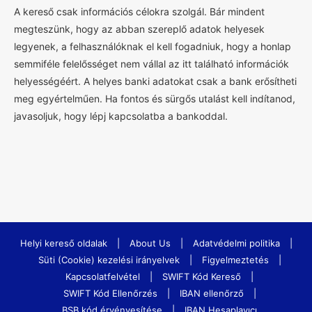
A kereső csak információs célokra szolgál. Bár mindent
megteszünk, hogy az abban szereplő adatok helyesek
legyenek, a felhasználóknak el kell fogadniuk, hogy a honlap
semmiféle felelősséget nem vállal az itt található információk
helyességéért. A helyes banki adatokat csak a bank erősítheti
meg egyértelműen. Ha fontos és sürgős utalást kell indítanod,
javasoljuk, hogy lépj kapcsolatba a bankoddal.
Helyi kereső oldalak
|
About Us
|
Adatvédelmi politika
|
Süti (Cookie) kezelési irányelvek
|
Figyelmeztetés
|
Kapcsolatfelvétel
|
SWIFT Kód Kereső
|
SWIFT Kód Ellenőrzés
|
IBAN ellenőrző
|
BSB kód érvényesítése
|
IBAN Hesaplayıcı