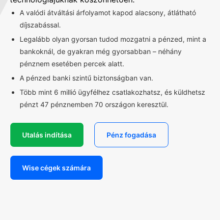
A valódi átváltási árfolyamot kapod alacsony, átlátható
díjszabással.
Legalább olyan gyorsan tudod mozgatni a pénzed, mint a
bankoknál, de gyakran még gyorsabban – néhány
pénznem esetében percek alatt.
A pénzed banki szintű biztonságban van.
Több mint 6 millió ügyfélhez csatlakozhatsz, és küldhetsz
pénzt 47 pénznemben 70 országon keresztül.
Utalás indítása
Pénz fogadása
Wise cégek számára