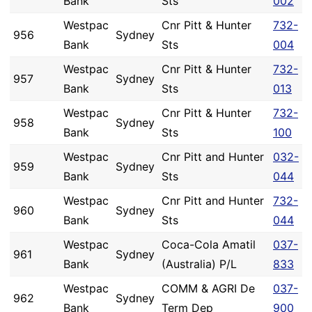
Bank
Sts
002
Westpac
Cnr Pitt & Hunter
732-
956
Sydney
Bank
Sts
004
Westpac
Cnr Pitt & Hunter
732-
957
Sydney
Bank
Sts
013
Westpac
Cnr Pitt & Hunter
732-
958
Sydney
Bank
Sts
100
Westpac
Cnr Pitt and Hunter
032-
959
Sydney
Bank
Sts
044
Westpac
Cnr Pitt and Hunter
732-
960
Sydney
Bank
Sts
044
Westpac
Coca-Cola Amatil
037-
961
Sydney
Bank
(Australia) P/L
833
Westpac
COMM & AGRI De
037-
962
Sydney
Bank
Term Dep
900