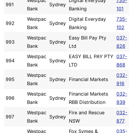
Westpac
Digital Everyday
735-
991
Sydney
Bank
Banking
101
Westpac
Digital Everyday
735-
992
Sydney
Bank
Banking
102
Westpac
Easy Bill Pay Pty
037-
993
Sydney
Bank
Ltd
826
Westpac
EASY BILL PAY PTY
037-
994
Sydney
Bank
LTD
868
Westpac
032-
995
Sydney
Financial Markets
Bank
916
Westpac
Financial Markets
032-
996
Sydney
Bank
RBB Distribution
939
Westpac
Fire and Rescue
032-
997
Sydney
Bank
NSW
877
Westpac
Fox Symes &
035-