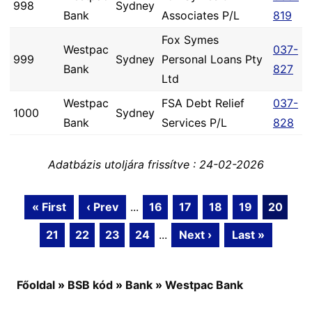
998
Sydney
Bank
Associates P/L
819
Fox Symes
Westpac
037-
999
Sydney
Personal Loans Pty
Bank
827
Ltd
Westpac
FSA Debt Relief
037-
1000
Sydney
Bank
Services P/L
828
Adatbázis utoljára frissítve : 24-02-2026
« First
‹ Prev
...
16
17
18
19
20
21
22
23
24
...
Next ›
Last »
Főoldal
»
BSB kód
»
Bank
»
Westpac Bank