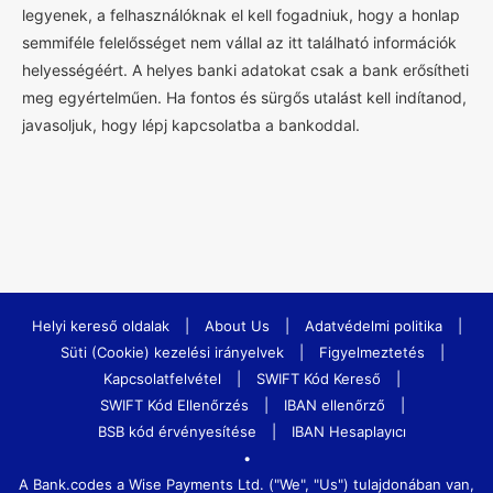
legyenek, a felhasználóknak el kell fogadniuk, hogy a honlap
semmiféle felelősséget nem vállal az itt található információk
helyességéért. A helyes banki adatokat csak a bank erősítheti
meg egyértelműen. Ha fontos és sürgős utalást kell indítanod,
javasoljuk, hogy lépj kapcsolatba a bankoddal.
Helyi kereső oldalak
|
About Us
|
Adatvédelmi politika
|
Süti (Cookie) kezelési irányelvek
|
Figyelmeztetés
|
Kapcsolatfelvétel
|
SWIFT Kód Kereső
|
SWIFT Kód Ellenőrzés
|
IBAN ellenőrző
|
BSB kód érvényesítése
|
IBAN Hesaplayıcı
•
A Bank.codes a Wise Payments Ltd. ("We", "Us") tulajdonában van,