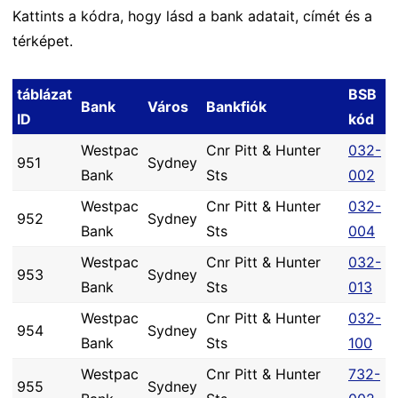
Kattints a kódra, hogy lásd a bank adatait, címét és a
térképet.
táblázat
BSB
Bank
Város
Bankfiók
ID
kód
Westpac
Cnr Pitt & Hunter
032-
951
Sydney
Bank
Sts
002
Westpac
Cnr Pitt & Hunter
032-
952
Sydney
Bank
Sts
004
Westpac
Cnr Pitt & Hunter
032-
953
Sydney
Bank
Sts
013
Westpac
Cnr Pitt & Hunter
032-
954
Sydney
Bank
Sts
100
Westpac
Cnr Pitt & Hunter
732-
955
Sydney