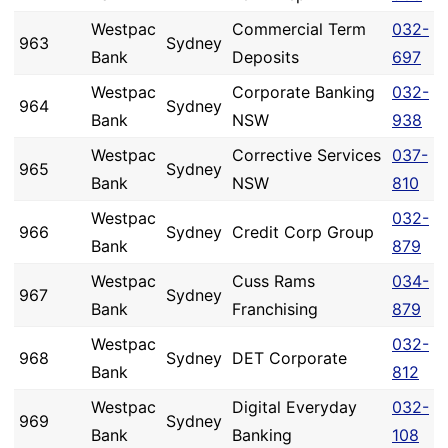
Westpac
Commercial Term
032-
963
Sydney
Bank
Deposits
697
Westpac
Corporate Banking
032-
964
Sydney
Bank
NSW
938
Westpac
Corrective Services
037-
965
Sydney
Bank
NSW
810
Westpac
032-
966
Sydney
Credit Corp Group
Bank
879
Westpac
Cuss Rams
034-
967
Sydney
Bank
Franchising
879
Westpac
032-
968
Sydney
DET Corporate
Bank
812
Westpac
Digital Everyday
032-
969
Sydney
Bank
Banking
108