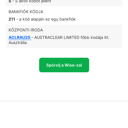
S
- S aktív kódot jelent
BANKFIÓK KÓDJA
211
- a kód alapján ez egy bankfiók
KÖZPONTI IRODA
ACLRAU2S
- AUSTRACLEAR LIMITED főbb irodája itt:
Ausztrália
Spórolj a Wise-zal