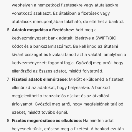
webhelyen a nemzetközi fizetésekre vagy átutalásokra
vonatkozó szakaszt. Ez általában a fizetések vagy
átutalások menüpontjában található, de eltérhet a banktól.
Adatok megadása a fizetéshez:
Add meg a
kedvezményezett bank adatait, ideértve a SWIFT/BIC
kódot és a bankszámlaszámot. Be kell írnod az átutalni
kívánt összeget és kiválasztanod azt a valutát, amelyben a
kedvezményezett fogadni fogja. Győződj meg arról, hogy
ellenőrzöd az összes adatot, mielőtt folytatnád.
Fizetési adatok ellenőrzése:
Mielőtt elküldenéd a fizetést,
ellenőrizd az adatokat, hogy helyesek-e. A bankod
megjelenítheti a tranzakciós díjakat és az átváltási
árfolyamot. Győződj meg arról, hogy megfelelőnek találod
ezeket, mielőtt továbblépnél.
Fizetés megerősítése és elküldése:
Ha minden adat
helyesnek tűnik, erősítsd meg a fizetést. A bankod ezután