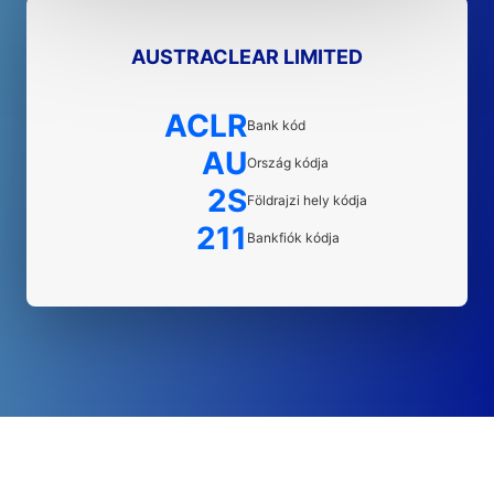
AUSTRACLEAR LIMITED
ACLR
Bank kód
AU
Ország kódja
2S
Földrajzi hely kódja
211
Bankfiók kódja