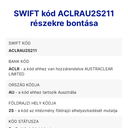
SWIFT kód ACLRAU2S211
részekre bontása
SWIFT KÓD
ACLRAU2S211
BANK KÓD
ACLR
- a kód ehhez van hozzárendelve AUSTRACLEAR
LIMITED
ORSZÁG KÓDJA
AU
- a kód ehhez tartozik Ausztrália
FÖLDRAJZI HELY KÓDJA
2S
- a kód az intézmény földrajzi elhelyezkedését mutatja
KÓD STÁTUSZA