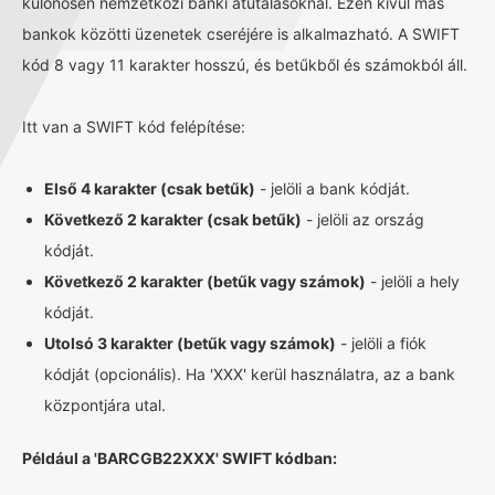
különösen nemzetközi banki átutalásoknál. Ezen kívül más
bankok közötti üzenetek cseréjére is alkalmazható. A SWIFT
kód 8 vagy 11 karakter hosszú, és betűkből és számokból áll.
Itt van a SWIFT kód felépítése:
Első 4 karakter (csak betűk)
- jelöli a bank kódját.
Következő 2 karakter (csak betűk)
- jelöli az ország
kódját.
Következő 2 karakter (betűk vagy számok)
- jelöli a hely
kódját.
Utolsó 3 karakter (betűk vagy számok)
- jelöli a fiók
kódját (opcionális). Ha 'XXX' kerül használatra, az a bank
központjára utal.
Például a 'BARCGB22XXX' SWIFT kódban: