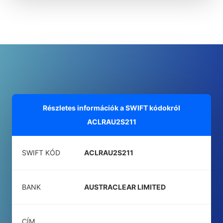
Részletes információk a SWIFT kódokról
ACLRAU2S211
SWIFT KÓD
ACLRAU2S211
BANK
AUSTRACLEAR LIMITED
CÍM