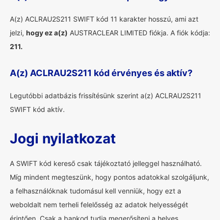
A(z) ACLRAU2S211 SWIFT kód 11 karakter hosszú, ami azt
jelzi,
hogy ez a(z)
AUSTRACLEAR LIMITED fiókja. A fiók kódja:
211.
A(z) ACLRAU2S211 kód érvényes és aktív?
Legutóbbi adatbázis frissítésünk szerint a(z) ACLRAU2S211
SWIFT kód aktív.
Jogi nyilatkozat
A SWIFT kód kereső csak tájékoztató jelleggel használható.
Míg mindent megteszünk, hogy pontos adatokkal szolgáljunk,
a felhasználóknak tudomásul kell venniük, hogy ezt a
weboldalt nem terheli felelősség az adatok helyességét
érintően. Csak a bankod tudja megerősíteni a helyes