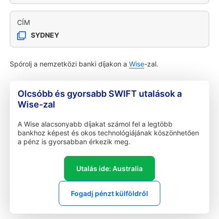
CÍM
SYDNEY
Spórolj a nemzetközi banki díjakon a
Wise
-zal.
Olcsóbb és gyorsabb SWIFT utalások a
Wise-zal
A Wise alacsonyabb díjakat számol fel a legtöbb
bankhoz képest és okos technológiájának köszönhetően
a pénz is gyorsabban érkezik meg.
Utalás ide: Australia
Fogadj pénzt külföldről