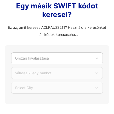
Egy másik SWIFT kódot
keresel?
Ez az, amit keresel: ACLRAU2S211? Használd a keresőnket
más kódok kereséséhez.
Ország kiválasztása
Válassz ki egy bankot
Select City