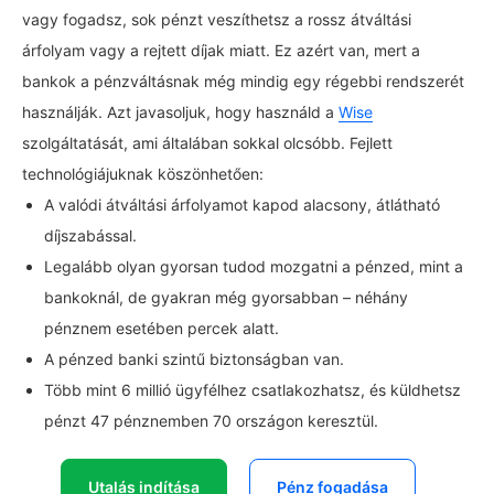
vagy fogadsz, sok pénzt veszíthetsz a rossz átváltási
árfolyam vagy a rejtett díjak miatt. Ez azért van, mert a
bankok a pénzváltásnak még mindig egy régebbi rendszerét
használják. Azt javasoljuk, hogy használd a
Wise
szolgáltatását, ami általában sokkal olcsóbb. Fejlett
technológiájuknak köszönhetően:
A valódi átváltási árfolyamot kapod alacsony, átlátható
díjszabással.
Legalább olyan gyorsan tudod mozgatni a pénzed, mint a
bankoknál, de gyakran még gyorsabban – néhány
pénznem esetében percek alatt.
A pénzed banki szintű biztonságban van.
Több mint 6 millió ügyfélhez csatlakozhatsz, és küldhetsz
pénzt 47 pénznemben 70 országon keresztül.
Utalás indítása
Pénz fogadása