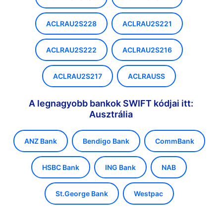
ACLRAU2S228
ACLRAU2S221
ACLRAU2S222
ACLRAU2S216
ACLRAU2S217
ACLRAUSS
A legnagyobb bankok SWIFT kódjai itt:
Ausztrália
ANZ Bank
Bendigo Bank
CommBank
HSBC Bank
ING Bank
NAB
St.George Bank
Westpac