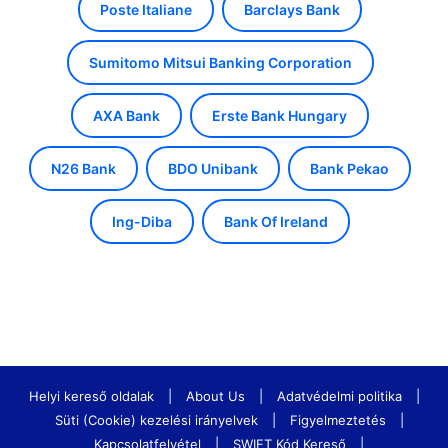
Poste Italiane
Barclays Bank
Sumitomo Mitsui Banking Corporation
AXA Bank
Erste Bank Hungary
N26 Bank
BDO Unibank
Bank Pekao
Ing-Diba
Bank Of Ireland
Helyi kereső oldalak
|
About Us
|
Adatvédelmi politika
|
Süti (Cookie) kezelési irányelvek
|
Figyelmeztetés
|
Kapcsolatfelvétel
|
SWIFT Kód Kereső
|