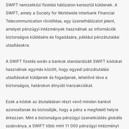
SWIFT nemzetközi fizetési hálózaton keresztül küldenek. A
SWIFT, amely a Society for Worldwide Interbank Financial
Telecommunication rövidítése, egy üzenethálózatot jelent,
amelyet pénzügyi intézmények használnak az információk
biztonságos küldésére és fogadására, például pénzátutalási
utasításokra.
A SWIFT fizetés során a bankok standardizált SWIFT kódokat
használnak egymás között, hogy egyedi pénzátutalási
utasításokat küldjenek és fogadjanak, lehetővé téve a
biztonságos, határokon átnyúló tranzakciókat.
Ezek a kódok az átutalásban részt vevő minden bankot
azonosítanak és biztosítják, hogy a pénz a megfelelő helyre
érkezzen. Mint a biztonságos pénzügyi üzenetküldés globális
szabványa, a SWIFT több mint 11 000 pénzügyi intézményt