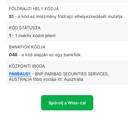
FÖLDRAJZI HELY KÓDJA
S1
- a kód az intézmény földrajzi elhelyezkedését mutatja
KÓD STÁTUSZA
1
- 1 inaktív kódot jelent
BANKFIÓK KÓDJA
048
- a kód alapján ez egy bankfiók
KÖZPONTI IRODA
PARBAUS1
- BNP PARIBAS SECURITIES SERVICES,
AUSTRALIA főbb irodája itt: Ausztrália
Spórolj a Wise-zal