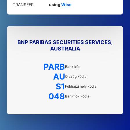
TRANSFER
using
Wise
BNP PARIBAS SECURITIES SERVICES,
AUSTRALIA
PARB
Bank kód
AU
Ország kódja
S1
Földrajzi hely kódja
048
Bankfiók kódja