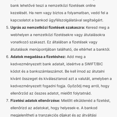
bank lehetővé teszi a nemzetközi fizetések online
kezelését. Ha nem vagy biztos a folyamatban, vedd fel a
kapcsolatot a bankod ügyfélszolgálatával segítségért.
Ugrás az nemzetközi fizetések szakaszra:
Keresd meg a
webhelyen a nemzetközi fizetésekre vagy átutalásokra
vonatkozó szakaszt. Ez általában a fizetések vagy
átutalások menüpontjában található, de eltérhet a banktól.
Adatok megadása a fizetéshez:
Add meg a
kedvezményezett bank adatait, ideértve a SWIFT/BIC
kódot és a bankszámlaszámot. Be kell írnod az átutalni
kívánt összeget és kiválasztanod azt a valutát, amelyben a
kedvezményezett fogadni fogja. Győződj meg arról, hogy
ellenőrzöd az összes adatot, mielőtt folytatnád.
Fizetési adatok ellenőrzése:
Mielőtt elküldenéd a fizetést,
ellenőrizd az adatokat, hogy helyesek-e. A bankod
megjelenítheti a tranzakciós díjakat és az átváltási