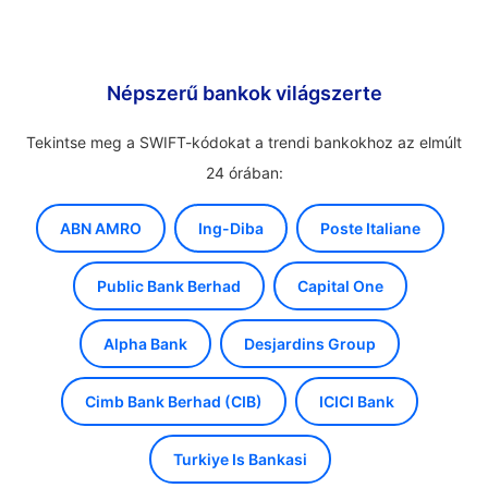
Népszerű bankok világszerte
Tekintse meg a SWIFT-kódokat a trendi bankokhoz az elmúlt
24 órában:
ABN AMRO
Ing-Diba
Poste Italiane
Public Bank Berhad
Capital One
Alpha Bank
Desjardins Group
Cimb Bank Berhad (CIB)
ICICI Bank
Turkiye Is Bankasi