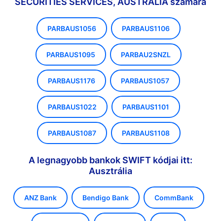
SECURITIES SERVICES, AUSTRALIA számára
PARBAUS1056
PARBAUS1106
PARBAUS1095
PARBAU2SNZL
PARBAUS1176
PARBAUS1057
PARBAUS1022
PARBAUS1101
PARBAUS1087
PARBAUS1108
A legnagyobb bankok SWIFT kódjai itt:
Ausztrália
ANZ Bank
Bendigo Bank
CommBank