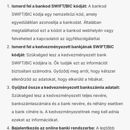
Ismerd fel a bankod SWIFT/BIC kódját:
A bankod
SWIFT/BIC kódja egy nemzetközi kód, amely
egyedülállóan azonosítja a bankodat. Általában
megtalálhatod ezt a kódot a bankod webhelyén vagy
felveheted a kapcsolatot az ügyfélszolgálattal.
Ismerd fel a kedvezményezett bankjának SWIFT/BIC
kódját:
Szükséged lesz a kedvezményezett bank
SWIFT/BIC kódjára is. Ők tudják ezt az információt
biztosítani számodra. Győződj meg arról, hogy kétszer
ellenőrzöd az adatokat, hogy elkerüld a hibákat.
Gyűjtsd össze a kedvezményezett bankszámla adatait:
Szükséged lesz a kedvezményezett teljes nevére,
bankszámlaszámára és a bank nevére, és néhány esetben
a bank címére is. A kedvezményezettnek meg kell adnia
ezeket az információkat.
Bejelentkezés az online banki rendszerbe:
A legtöbb