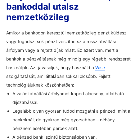
bankoddal utalsz
nemzetközileg
Amikor a bankodon keresztül nemzetközileg pénzt küldesz
vagy fogadsz, sok pénzt veszíthetsz a rossz átváltási
árfolyam vagy a rejtett díjak miatt. Ez azért van, mert a
bankok a pénzváltásnak még mindig egy régebbi rendszerét
használják. Azt javasoljuk, hogy használd a
Wise
szolgáltatását, ami általában sokkal olcsóbb. Fejlett
technológiájuknak köszönhetően:
A valódi átváltási árfolyamot kapod alacsony, átlátható
díjszabással.
Legalább olyan gyorsan tudod mozgatni a pénzed, mint a
bankoknál, de gyakran még gyorsabban – néhány
pénznem esetében percek alatt.
A pénzed banki szintű biztonságban van.