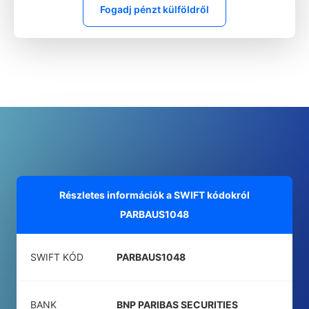
Fogadj pénzt külföldről
Részletes információk a SWIFT kódokról
PARBAUS1048
SWIFT KÓD
PARBAUS1048
BANK
BNP PARIBAS SECURITIES