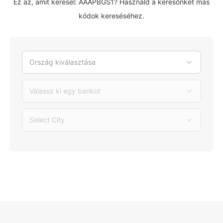
Ez az, amit keresel: AAAPBGS1? Használd a keresőnket más
kódok kereséséhez.
Ország kiválasztása
Válassz ki egy bankot
Select City