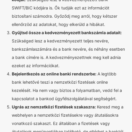
SWIFT/BIC kódjára is. Ők tudják ezt az információt
biztosítani számodra. Győződj meg arról, hogy kétszer
ellenőrzöd az adatokat, hogy elkerüld a hibákat.
Gyűjtsd össze a kedvezményezett bankszámla adatait:
Szükséged lesz a kedvezményezett teljes nevére,
bankszámlaszámára és a bank nevére, és néhány esetben
a bank címére is. A kedvezményezettnek meg kell adnia
ezeket az információkat.
Bejelentkezés az online banki rendszerbe:
A legtöbb
bank lehetővé teszi a nemzetközi fizetések online
kezelését. Ha nem vagy biztos a folyamatban, vedd fel a
kapcsolatot a bankod ügyfélszolgálatával segítségért.
Ugrás az nemzetközi fizetések szakaszra:
Keresd meg a
webhelyen a nemzetközi fizetésekre vagy átutalásokra
vonatkozó szakaszt. Ez általában a fizetések vagy
átutalások menüpontjában található, de eltérhet a banktól.