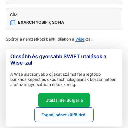
CÍM
EXARCH YOSIF 7, SOFIA
Spórolj a nemzetközi banki díjakon a
Wise
-zal.
Olcsóbb és gyorsabb SWIFT utalások a
Wise-zal
A Wise alacsonyabb díjakat számol fel a legtöbb
bankhoz képest és okos technológiájának köszönhetően
a pénz is gyorsabban érkezik meg.
Utalás ide: Bulgaria
Fogadj pénzt külföldről