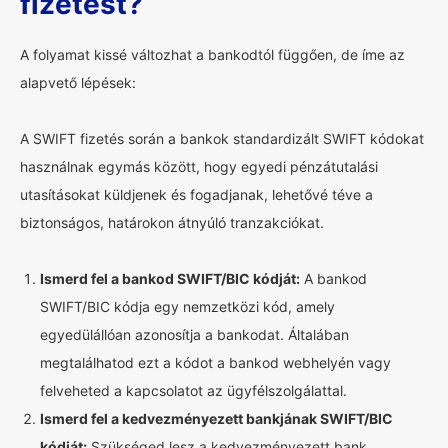
fizetést?
A folyamat kissé változhat a bankodtól függően, de íme az
alapvető lépések:
A SWIFT fizetés során a bankok standardizált SWIFT kódokat
használnak egymás között, hogy egyedi pénzátutalási
utasításokat küldjenek és fogadjanak, lehetővé téve a
biztonságos, határokon átnyúló tranzakciókat.
Ismerd fel a bankod SWIFT/BIC kódját:
A bankod
SWIFT/BIC kódja egy nemzetközi kód, amely
egyedülállóan azonosítja a bankodat. Általában
megtalálhatod ezt a kódot a bankod webhelyén vagy
felveheted a kapcsolatot az ügyfélszolgálattal.
Ismerd fel a kedvezményezett bankjának SWIFT/BIC
kódját:
Szükséged lesz a kedvezményezett bank