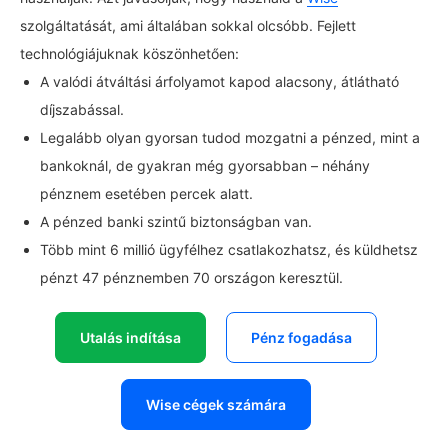
szolgáltatását, ami általában sokkal olcsóbb. Fejlett
technológiájuknak köszönhetően:
A valódi átváltási árfolyamot kapod alacsony, átlátható
díjszabással.
Legalább olyan gyorsan tudod mozgatni a pénzed, mint a
bankoknál, de gyakran még gyorsabban – néhány
pénznem esetében percek alatt.
A pénzed banki szintű biztonságban van.
Több mint 6 millió ügyfélhez csatlakozhatsz, és küldhetsz
pénzt 47 pénznemben 70 országon keresztül.
Utalás indítása
Pénz fogadása
Wise cégek számára