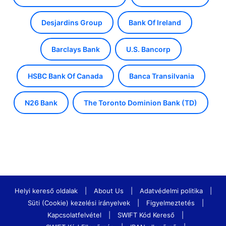
Desjardins Group
Bank Of Ireland
Barclays Bank
U.S. Bancorp
HSBC Bank Of Canada
Banca Transilvania
N26 Bank
The Toronto Dominion Bank (TD)
Helyi kereső oldalak
|
About Us
|
Adatvédelmi politika
|
Süti (Cookie) kezelési irányelvek
|
Figyelmeztetés
|
Kapcsolatfelvétel
|
SWIFT Kód Kereső
|