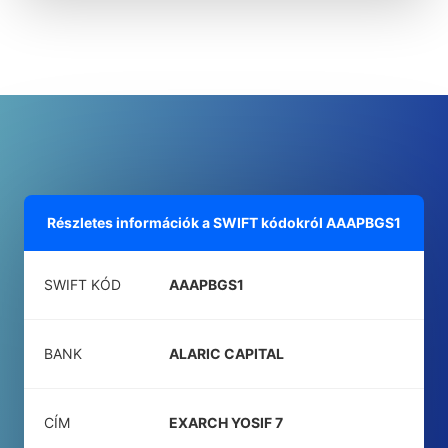
Részletes információk a SWIFT kódokról
AAAPBGS1
SWIFT KÓD
AAAPBGS1
BANK
ALARIC CAPITAL
CÍM
EXARCH YOSIF 7