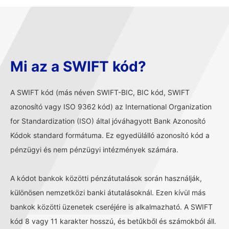
Mi az a SWIFT kód?
A SWIFT kód (más néven SWIFT-BIC, BIC kód, SWIFT
azonosító vagy ISO 9362 kód) az International Organization
for Standardization (ISO) által jóváhagyott Bank Azonosító
Kódok standard formátuma. Ez egyedülálló azonosító kód a
pénzügyi és nem pénzügyi intézmények számára.
A kódot bankok közötti pénzátutalások során használják,
különösen nemzetközi banki átutalásoknál. Ezen kívül más
bankok közötti üzenetek cseréjére is alkalmazható. A SWIFT
kód 8 vagy 11 karakter hosszú, és betűkből és számokból áll.