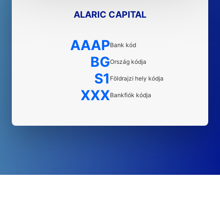
ALARIC CAPITAL
AAAP
Bank kód
BG
Ország kódja
S1
Földrajzi hely kódja
XXX
Bankfiók kódja