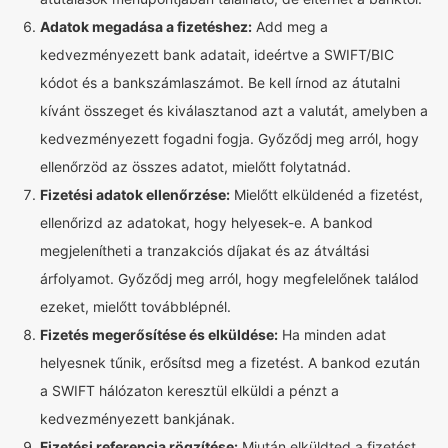
Adatok megadása a fizetéshez:
Add meg a
kedvezményezett bank adatait, ideértve a SWIFT/BIC
kódot és a bankszámlaszámot. Be kell írnod az átutalni
kívánt összeget és kiválasztanod azt a valutát, amelyben a
kedvezményezett fogadni fogja. Győződj meg arról, hogy
ellenőrzöd az összes adatot, mielőtt folytatnád.
Fizetési adatok ellenőrzése:
Mielőtt elküldenéd a fizetést,
ellenőrizd az adatokat, hogy helyesek-e. A bankod
megjelenítheti a tranzakciós díjakat és az átváltási
árfolyamot. Győződj meg arról, hogy megfelelőnek találod
ezeket, mielőtt továbblépnél.
Fizetés megerősítése és elküldése:
Ha minden adat
helyesnek tűnik, erősítsd meg a fizetést. A bankod ezután
a SWIFT hálózaton keresztül elküldi a pénzt a
kedvezményezett bankjának.
Fizetési referencia rögzítése:
Miután elküldted a fizetést,