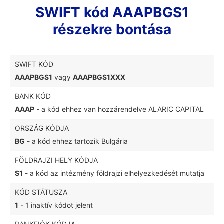
SWIFT kód AAAPBGS1
részekre bontása
SWIFT KÓD
AAAPBGS1
vagy
AAAPBGS1XXX
BANK KÓD
AAAP
- a kód ehhez van hozzárendelve ALARIC CAPITAL
ORSZÁG KÓDJA
BG
- a kód ehhez tartozik Bulgária
FÖLDRAJZI HELY KÓDJA
S1
- a kód az intézmény földrajzi elhelyezkedését mutatja
KÓD STÁTUSZA
1
- 1 inaktív kódot jelent