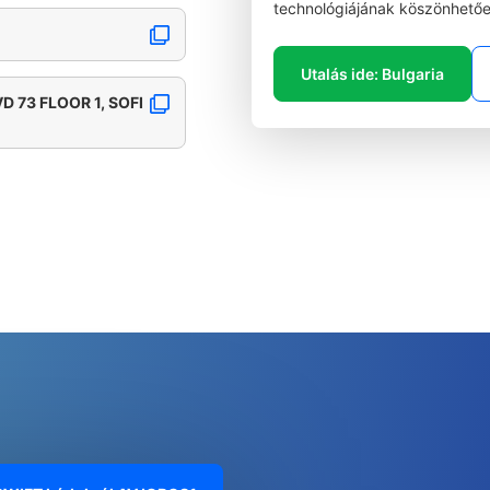
technológiájának köszönhetőe
Utalás ide: Bulgaria
 73 FLOOR 1, SOFI