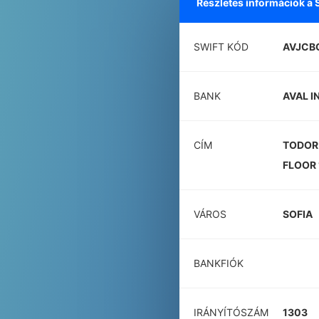
Részletes információk a
SWIFT KÓD
AVJCB
BANK
AVAL I
CÍM
TODOR
FLOOR 
VÁROS
SOFIA
BANKFIÓK
IRÁNYÍTÓSZÁM
1303