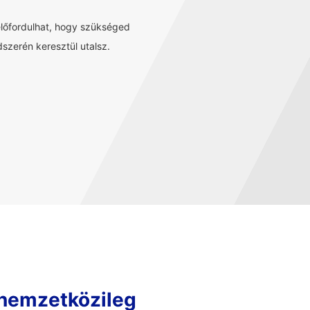
előfordulhat, hogy szükséged
szerén keresztül utalsz.
 nemzetközileg