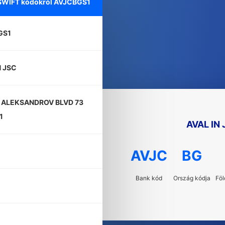
 SWIFT kódokról
AVJCBGS1
GS1
N JSC
 ALEKSANDROV BLVD 73
1
AVAL IN
AVJC
BG
Bank kód
Ország kódja
Föl