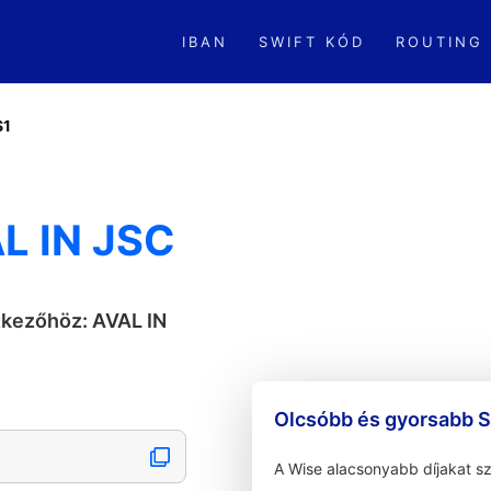
IBAN
SWIFT KÓD
ROUTING
S1
L IN JSC
tkezőhöz: AVAL IN
Olcsóbb és gyorsabb S
A Wise alacsonyabb díjakat s