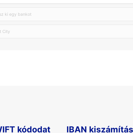
sz ki egy bankot
t City
WIFT kódodat
IBAN kiszámítá