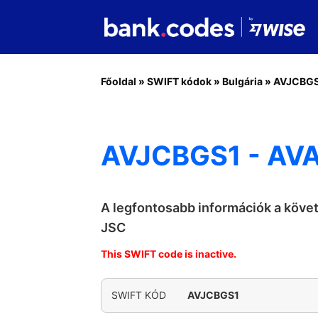
Főoldal
»
SWIFT kódok
»
Bulgária
»
AVJCBG
AVJCBGS1 - AVA
A legfontosabb információk a köve
JSC
This SWIFT code is inactive.
SWIFT KÓD
AVJCBGS1