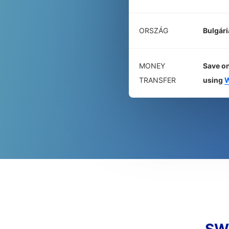
ORSZÁG
Bulgári
MONEY
Save on
TRANSFER
using
W