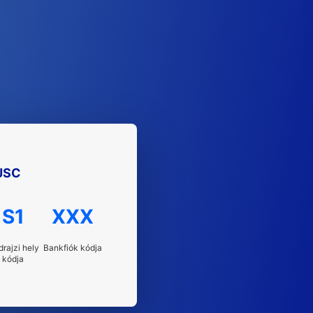
 JSC
S1
XXX
drajzi hely
Bankfiók kódja
kódja