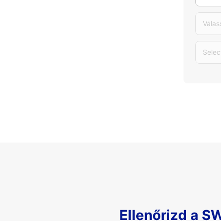
Válas
Selec
Ellenőrizd a S