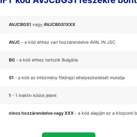
FT kód AVJCBGS1 részekre bon
AVJCBGS1
vagy
AVJCBGS1XXX
AVJC
- a kód ehhez van hozzárendelve AVAL IN JSC
BG
- a kód ehhez tartozik Bulgária
S1
- a kód az intézmény földrajzi elhelyezkedését mutatja
1
- 1 inaktív kódot jelent
nincs hozzárendelve vagy XXX
- a kód alapján ez a központi 