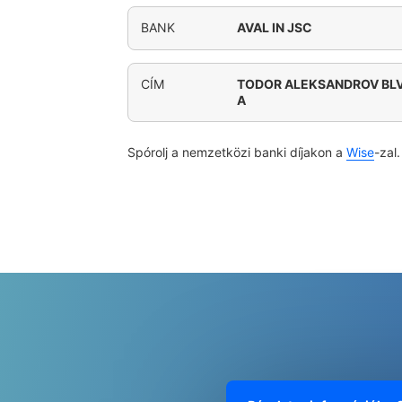
BANK
AVAL IN JSC
CÍM
TODOR ALEKSANDROV BLVD
A
Spórolj a nemzetközi banki díjakon a
Wise
-zal.