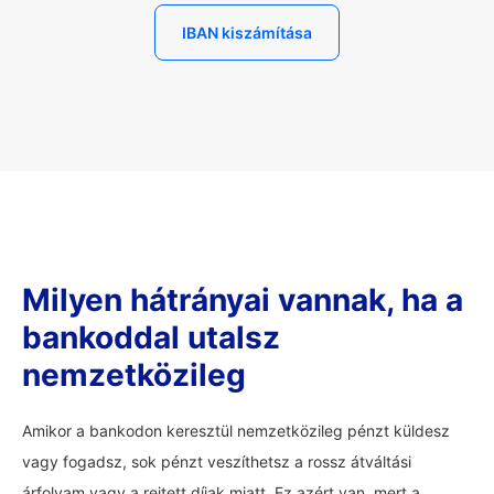
IBAN kiszámítása
Milyen hátrányai vannak, ha a
bankoddal utalsz
nemzetközileg
Amikor a bankodon keresztül nemzetközileg pénzt küldesz
vagy fogadsz, sok pénzt veszíthetsz a rossz átváltási
árfolyam vagy a rejtett díjak miatt. Ez azért van, mert a