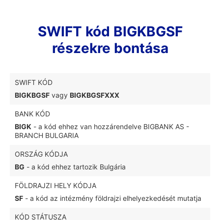
SWIFT kód BIGKBGSF
részekre bontása
SWIFT KÓD
BIGKBGSF
vagy
BIGKBGSFXXX
BANK KÓD
BIGK
- a kód ehhez van hozzárendelve BIGBANK AS -
BRANCH BULGARIA
ORSZÁG KÓDJA
BG
- a kód ehhez tartozik Bulgária
FÖLDRAJZI HELY KÓDJA
SF
- a kód az intézmény földrajzi elhelyezkedését mutatja
KÓD STÁTUSZA