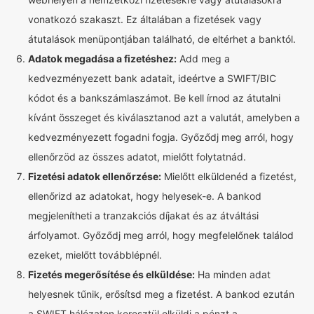
vonatkozó szakaszt. Ez általában a fizetések vagy
átutalások menüpontjában található, de eltérhet a banktól.
Adatok megadása a fizetéshez:
Add meg a
kedvezményezett bank adatait, ideértve a SWIFT/BIC
kódot és a bankszámlaszámot. Be kell írnod az átutalni
kívánt összeget és kiválasztanod azt a valutát, amelyben a
kedvezményezett fogadni fogja. Győződj meg arról, hogy
ellenőrzöd az összes adatot, mielőtt folytatnád.
Fizetési adatok ellenőrzése:
Mielőtt elküldenéd a fizetést,
ellenőrizd az adatokat, hogy helyesek-e. A bankod
megjelenítheti a tranzakciós díjakat és az átváltási
árfolyamot. Győződj meg arról, hogy megfelelőnek találod
ezeket, mielőtt továbblépnél.
Fizetés megerősítése és elküldése:
Ha minden adat
helyesnek tűnik, erősítsd meg a fizetést. A bankod ezután
a SWIFT hálózaton keresztül elküldi a pénzt a