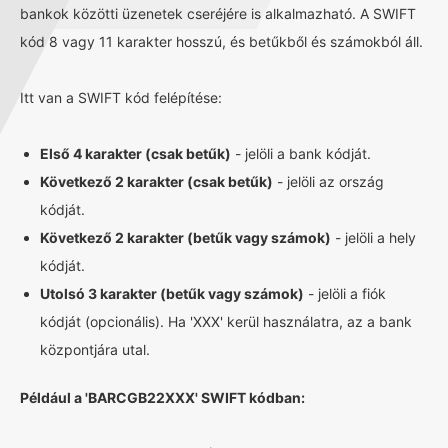
bankok közötti üzenetek cseréjére is alkalmazható. A SWIFT
kód 8 vagy 11 karakter hosszú, és betűkből és számokból áll.
Itt van a SWIFT kód felépítése:
Első 4 karakter (csak betűk)
- jelöli a bank kódját.
Következő 2 karakter (csak betűk)
- jelöli az ország
kódját.
Következő 2 karakter (betűk vagy számok)
- jelöli a hely
kódját.
Utolsó 3 karakter (betűk vagy számok)
- jelöli a fiók
kódját (opcionális). Ha 'XXX' kerül használatra, az a bank
központjára utal.
Például a 'BARCGB22XXX' SWIFT kódban: