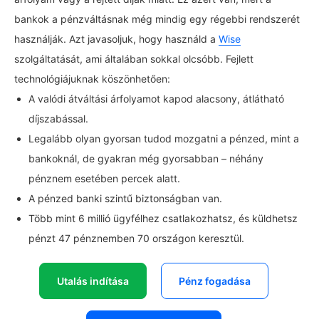
bankok a pénzváltásnak még mindig egy régebbi rendszerét
használják. Azt javasoljuk, hogy használd a
Wise
szolgáltatását, ami általában sokkal olcsóbb. Fejlett
technológiájuknak köszönhetően:
A valódi átváltási árfolyamot kapod alacsony, átlátható
díjszabással.
Legalább olyan gyorsan tudod mozgatni a pénzed, mint a
bankoknál, de gyakran még gyorsabban – néhány
pénznem esetében percek alatt.
A pénzed banki szintű biztonságban van.
Több mint 6 millió ügyfélhez csatlakozhatsz, és küldhetsz
pénzt 47 pénznemben 70 országon keresztül.
Utalás indítása
Pénz fogadása