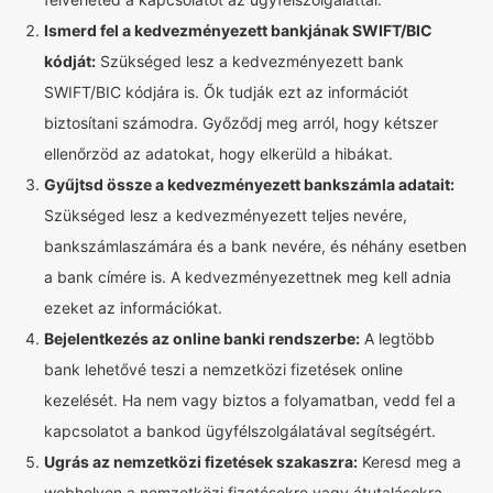
Ismerd fel a kedvezményezett bankjának SWIFT/BIC
kódját:
Szükséged lesz a kedvezményezett bank
SWIFT/BIC kódjára is. Ők tudják ezt az információt
biztosítani számodra. Győződj meg arról, hogy kétszer
ellenőrzöd az adatokat, hogy elkerüld a hibákat.
Gyűjtsd össze a kedvezményezett bankszámla adatait:
Szükséged lesz a kedvezményezett teljes nevére,
bankszámlaszámára és a bank nevére, és néhány esetben
a bank címére is. A kedvezményezettnek meg kell adnia
ezeket az információkat.
Bejelentkezés az online banki rendszerbe:
A legtöbb
bank lehetővé teszi a nemzetközi fizetések online
kezelését. Ha nem vagy biztos a folyamatban, vedd fel a
kapcsolatot a bankod ügyfélszolgálatával segítségért.
Ugrás az nemzetközi fizetések szakaszra:
Keresd meg a
webhelyen a nemzetközi fizetésekre vagy átutalásokra