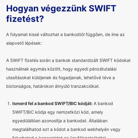
Hogyan végezzünk SWIFT
fizetést?
A folyamat kissé változhat a bankodtól függően, de íme az
alapvető lépések:
A SWIFT fizetés során a bankok standardizált SWIFT kódokat
használnak egymás között, hogy egyedi pénzátutalási
utasításokat küldjenek és fogadjanak, lehetővé téve a
biztonságos, határokon átnyúló tranzakciókat.
Ismerd fel a bankod SWIFT/BIC kódját:
A bankod
SWIFT/BIC kódja egy nemzetközi kód, amely
egyedülállóan azonosítja a bankodat. Általában
megtalálhatod ezt a kódot a bankod webhelyén vagy
felveheted a kapcsolatot az ügyfélszolgálattal.