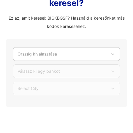
keresel?
Ez az, amit keresel: BIGKBGSF? Használd a keresőnket más
kódok kereséséhez.
Ország kiválasztása
Válassz ki egy bankot
Select City