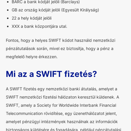
BARC a bank kódját jelöli (Barclays)
GB az ország kódját jelöli (Egyesült Királyság)
22 a hely kódját jelöli
XXX a bank központjára utal.
Fontos, hogy a helyes SWIFT kódot használd nemzetközi
pénzátutalások során, mivel ez biztosítja, hogy a pénz a
megfelelő helyre érkezzen.
Mi az a SWIFT fizetés?
A SWIFT fizetés egy nemzetközi banki átutalás, amelyet a
SWIFT nemzetközi fizetési hálózaton keresztül küldenek. A
SWIFT, amely a Society for Worldwide Interbank Financial
Telecommunication rövidítése, egy üzenethálózatot jelent,
amelyet pénzügyi intézmények használnak az információk
biztonságos küldésére és fogadására, például pénzátutalási