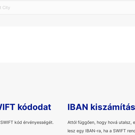
t City
WIFT kódodat
IBAN kiszámítá
a SWIFT kód érvényességét.
Attól függően, hogy hová utalsz, 
lesz egy IBAN-ra, ha a SWIFT rend