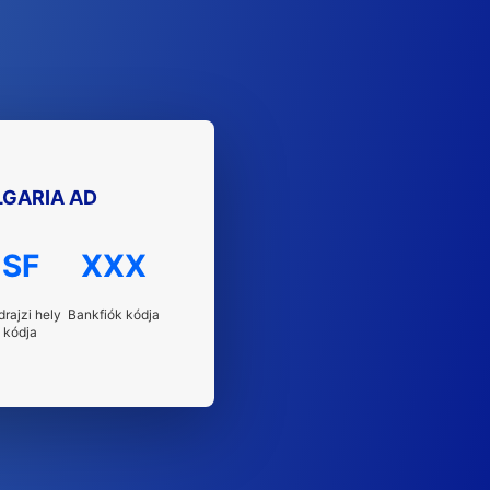
GARIA AD
SF
XXX
drajzi hely
Bankfiók kódja
kódja