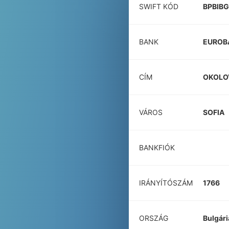
SWIFT KÓD
BPBIBG
BANK
EUROB
CÍM
OKOLO
VÁROS
SOFIA
BANKFIÓK
IRÁNYÍTÓSZÁM
1766
ORSZÁG
Bulgári