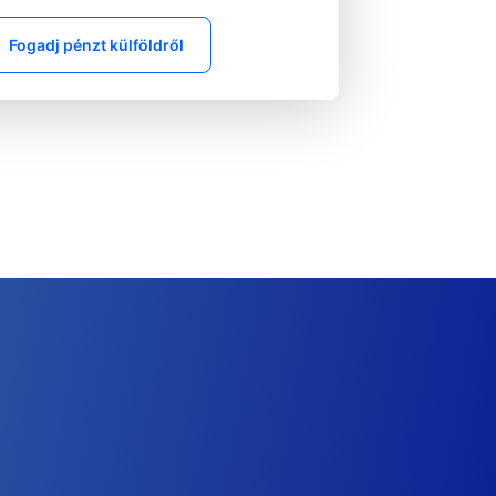
Fogadj pénzt külföldről