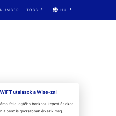
 NUMBER
TÖBB
HU
WIFT utalások a Wise-zal
zámol fel a legtöbb bankhoz képest és okos
n a pénz is gyorsabban érkezik meg.