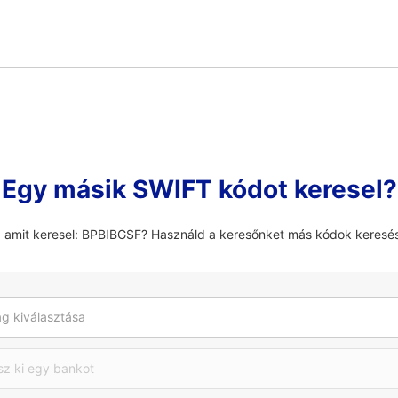
Egy másik SWIFT kódot keresel?
, amit keresel: BPBIBGSF? Használd a keresőnket más kódok keresé
g kiválasztása
sz ki egy bankot