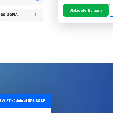
Utalás ide: Bulgaria
60, SOFIA
 SWIFT kódokról
BPBIBGSF