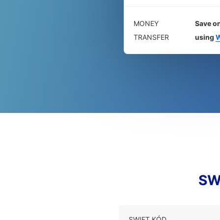
MONEY
Save on
TRANSFER
using
W
SW
SWIFT KÓD