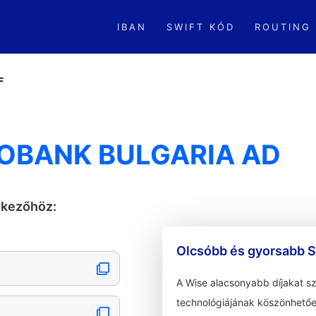
IBAN
SWIFT KÓD
ROUTING
F
ROBANK BULGARIA AD
tkezőhöz:
Olcsóbb és gyorsabb S
A Wise alacsonyabb díjakat s
technológiájának köszönhetőe