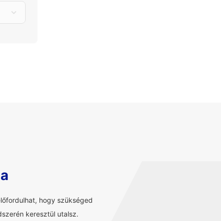
sa
előfordulhat, hogy szükséged
szerén keresztül utalsz.