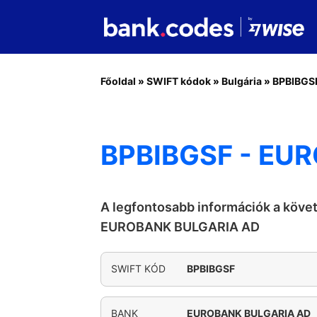
Főoldal
»
SWIFT kódok
»
Bulgária
»
BPBIBGS
BPBIBGSF - EU
A legfontosabb információk a köve
EUROBANK BULGARIA AD
SWIFT KÓD
BPBIBGSF
BANK
EUROBANK BULGARIA AD