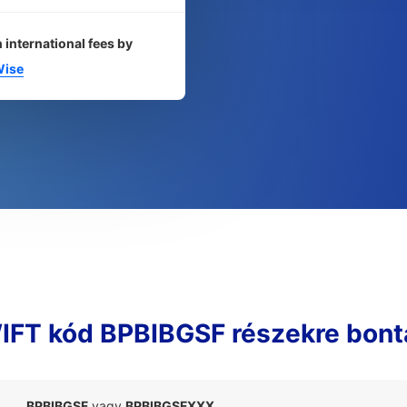
 international fees by
ise
IFT kód BPBIBGSF részekre bont
BPBIBGSF
vagy
BPBIBGSFXXX