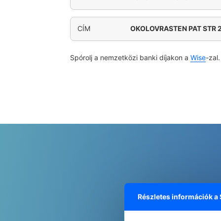
CÍM
OKOLOVRASTEN PAT STR 2
Spórolj a nemzetközi banki díjakon a
Wise
-zal.
Részletes információk a