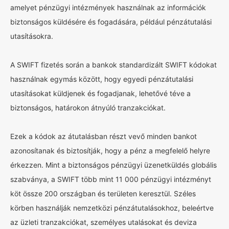
amelyet pénzügyi intézmények használnak az információk
biztonságos küldésére és fogadására, például pénzátutalási
utasításokra.
A SWIFT fizetés során a bankok standardizált SWIFT kódokat
használnak egymás között, hogy egyedi pénzátutalási
utasításokat küldjenek és fogadjanak, lehetővé téve a
biztonságos, határokon átnyúló tranzakciókat.
Ezek a kódok az átutalásban részt vevő minden bankot
azonosítanak és biztosítják, hogy a pénz a megfelelő helyre
érkezzen. Mint a biztonságos pénzügyi üzenetküldés globális
szabványa, a SWIFT több mint 11 000 pénzügyi intézményt
köt össze 200 országban és területen keresztül. Széles
körben használják nemzetközi pénzátutalásokhoz, beleértve
az üzleti tranzakciókat, személyes utalásokat és deviza