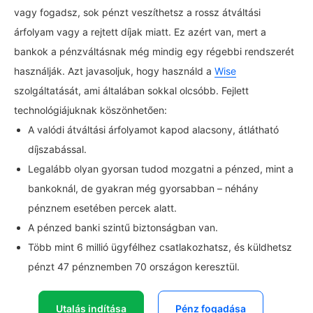
vagy fogadsz, sok pénzt veszíthetsz a rossz átváltási
árfolyam vagy a rejtett díjak miatt. Ez azért van, mert a
bankok a pénzváltásnak még mindig egy régebbi rendszerét
használják. Azt javasoljuk, hogy használd a
Wise
szolgáltatását, ami általában sokkal olcsóbb. Fejlett
technológiájuknak köszönhetően:
A valódi átváltási árfolyamot kapod alacsony, átlátható
díjszabással.
Legalább olyan gyorsan tudod mozgatni a pénzed, mint a
bankoknál, de gyakran még gyorsabban – néhány
pénznem esetében percek alatt.
A pénzed banki szintű biztonságban van.
Több mint 6 millió ügyfélhez csatlakozhatsz, és küldhetsz
pénzt 47 pénznemben 70 országon keresztül.
Utalás indítása
Pénz fogadása