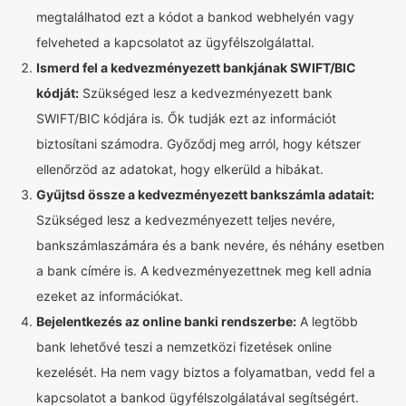
megtalálhatod ezt a kódot a bankod webhelyén vagy
felveheted a kapcsolatot az ügyfélszolgálattal.
Ismerd fel a kedvezményezett bankjának SWIFT/BIC
kódját:
Szükséged lesz a kedvezményezett bank
SWIFT/BIC kódjára is. Ők tudják ezt az információt
biztosítani számodra. Győződj meg arról, hogy kétszer
ellenőrzöd az adatokat, hogy elkerüld a hibákat.
Gyűjtsd össze a kedvezményezett bankszámla adatait:
Szükséged lesz a kedvezményezett teljes nevére,
bankszámlaszámára és a bank nevére, és néhány esetben
a bank címére is. A kedvezményezettnek meg kell adnia
ezeket az információkat.
Bejelentkezés az online banki rendszerbe:
A legtöbb
bank lehetővé teszi a nemzetközi fizetések online
kezelését. Ha nem vagy biztos a folyamatban, vedd fel a
kapcsolatot a bankod ügyfélszolgálatával segítségért.