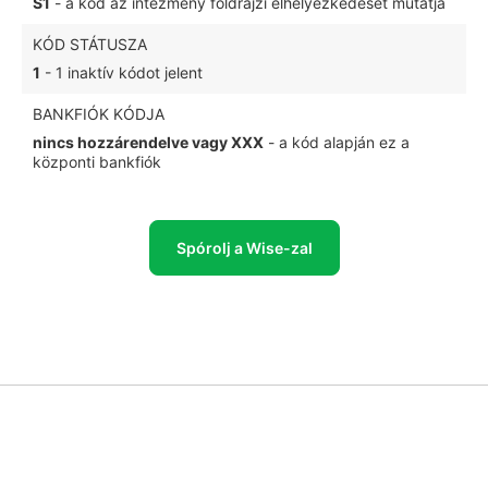
S1
- a kód az intézmény földrajzi elhelyezkedését mutatja
KÓD STÁTUSZA
1
- 1 inaktív kódot jelent
BANKFIÓK KÓDJA
nincs hozzárendelve vagy XXX
- a kód alapján ez a
központi bankfiók
Spórolj a Wise-zal