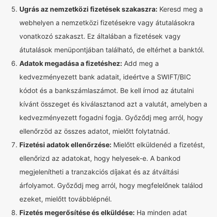
Ugrás az nemzetközi fizetések szakaszra:
Keresd meg a
webhelyen a nemzetközi fizetésekre vagy átutalásokra
vonatkozó szakaszt. Ez általában a fizetések vagy
átutalások menüpontjában található, de eltérhet a banktól.
Adatok megadása a fizetéshez:
Add meg a
kedvezményezett bank adatait, ideértve a SWIFT/BIC
kódot és a bankszámlaszámot. Be kell írnod az átutalni
kívánt összeget és kiválasztanod azt a valutát, amelyben a
kedvezményezett fogadni fogja. Győződj meg arról, hogy
ellenőrzöd az összes adatot, mielőtt folytatnád.
Fizetési adatok ellenőrzése:
Mielőtt elküldenéd a fizetést,
ellenőrizd az adatokat, hogy helyesek-e. A bankod
megjelenítheti a tranzakciós díjakat és az átváltási
árfolyamot. Győződj meg arról, hogy megfelelőnek találod
ezeket, mielőtt továbblépnél.
Fizetés megerősítése és elküldése:
Ha minden adat