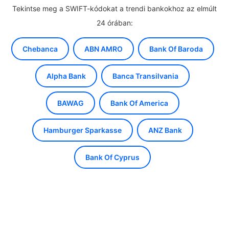
Tekintse meg a SWIFT-kódokat a trendi bankokhoz az elmúlt
24 órában:
Chebanca
ABN AMRO
Bank Of Baroda
Alpha Bank
Banca Transilvania
BAWAG
Bank Of America
Hamburger Sparkasse
ANZ Bank
Bank Of Cyprus