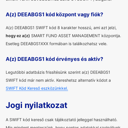
A(z) DEEABGS1 kód központ vagy fiók?
A(z) DEEABGS1 SWIFT kód 8 karakter hosszú, ami azt jelzi,
hogy ez a(z)
SMART FUND ASSET MANAGEMENT központja.
Esetleg DEEABGS1XXX formában is találkozhatsz vele.
A(z) DEEABGS1 kód érvényes és aktív?
Legutóbbi adatbázis frissítésünk szerint a(z) DEEABGS1
SWIFT kód már nem aktív. Kereshetsz alternatív kódot a
SWIFT Kód Kereső eszközünkkel.
Jogi nyilatkozat
A SWIFT kód kereső csak tájékoztató jelleggel használható.
Míg mindent megteszünk, hogy pontos adatokkal szolgáljunk,