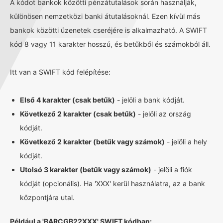
A kódot bankok közötti pénzátutalások során használják,
különösen nemzetközi banki átutalásoknál. Ezen kívül más
bankok közötti üzenetek cseréjére is alkalmazható. A SWIFT
kód 8 vagy 11 karakter hosszú, és betűkből és számokból áll.
Itt van a SWIFT kód felépítése:
Első 4 karakter (csak betűk)
- jelöli a bank kódját.
Következő 2 karakter (csak betűk)
- jelöli az ország
kódját.
Következő 2 karakter (betűk vagy számok)
- jelöli a hely
kódját.
Utolsó 3 karakter (betűk vagy számok)
- jelöli a fiók
kódját (opcionális). Ha 'XXX' kerül használatra, az a bank
központjára utal.
Például a 'BARCGB22XXX' SWIFT kódban: