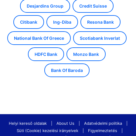
Desjardins Group
Credit Suisse
Citibank
Ing-Diba
Resona Bank
National Bank Of Greece
Scotiabank Inverlat
HDFC Bank
Monzo Bank
Bank Of Baroda
Helyi kereső oldalak
|
About Us
|
Adatvédelmi politika
|
Süti (Cookie) kezelési irányelvek
|
Figyelmeztetés
|