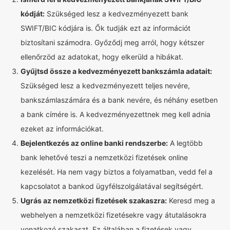
kódját:
Szükséged lesz a kedvezményezett bank
SWIFT/BIC kódjára is. Ők tudják ezt az információt
biztosítani számodra. Győződj meg arról, hogy kétszer
ellenőrzöd az adatokat, hogy elkerüld a hibákat.
Gyűjtsd össze a kedvezményezett bankszámla adatait:
Szükséged lesz a kedvezményezett teljes nevére,
bankszámlaszámára és a bank nevére, és néhány esetben
a bank címére is. A kedvezményezettnek meg kell adnia
ezeket az információkat.
Bejelentkezés az online banki rendszerbe:
A legtöbb
bank lehetővé teszi a nemzetközi fizetések online
kezelését. Ha nem vagy biztos a folyamatban, vedd fel a
kapcsolatot a bankod ügyfélszolgálatával segítségért.
Ugrás az nemzetközi fizetések szakaszra:
Keresd meg a
webhelyen a nemzetközi fizetésekre vagy átutalásokra
vonatkozó szakaszt. Ez általában a fizetések vagy