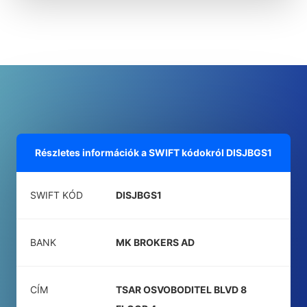
Részletes információk a SWIFT kódokról
DISJBGS1
SWIFT KÓD
DISJBGS1
BANK
MK BROKERS AD
CÍM
TSAR OSVOBODITEL BLVD 8