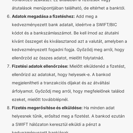
átutalások menüpontjában található, de eltérhet a banktól.
Adatok megadása a fizetéshez:
Add meg a
kedvezményezett bank adatait, ideértve a SWIFT/BIC
kódot és a bankszámlaszámot. Be kell írnod az átutalni
kívánt összeget és kiválasztanod azt a valutát, amelyben a
kedvezményezett fogadni fogja. Győződj meg arról, hogy
ellenőrzöd az összes adatot, mielőtt folytatnád.
Fizetési adatok ellenőrzése:
Mielőtt elküldenéd a fizetést,
ellenőrizd az adatokat, hogy helyesek-e. A bankod
megjelenítheti a tranzakciós díjakat és az átváltási
árfolyamot. Győződj meg arról, hogy megfelelőnek találod
ezeket, mielőtt továbblépnél.
Fizetés megerősítése és elküldése:
Ha minden adat
helyesnek tűnik, erősítsd meg a fizetést. A bankod ezután
a SWIFT hálózaton keresztül elküldi a pénzt a
kedvezményezett bankjának.