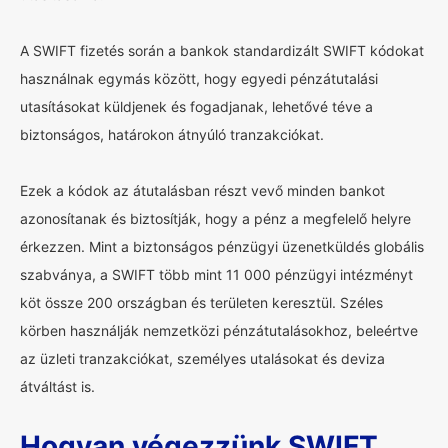
A SWIFT fizetés során a bankok standardizált SWIFT kódokat
használnak egymás között, hogy egyedi pénzátutalási
utasításokat küldjenek és fogadjanak, lehetővé téve a
biztonságos, határokon átnyúló tranzakciókat.
Ezek a kódok az átutalásban részt vevő minden bankot
azonosítanak és biztosítják, hogy a pénz a megfelelő helyre
érkezzen. Mint a biztonságos pénzügyi üzenetküldés globális
szabványa, a SWIFT több mint 11 000 pénzügyi intézményt
köt össze 200 országban és területen keresztül. Széles
körben használják nemzetközi pénzátutalásokhoz, beleértve
az üzleti tranzakciókat, személyes utalásokat és deviza
átváltást is.
Hogyan végezzünk SWIFT