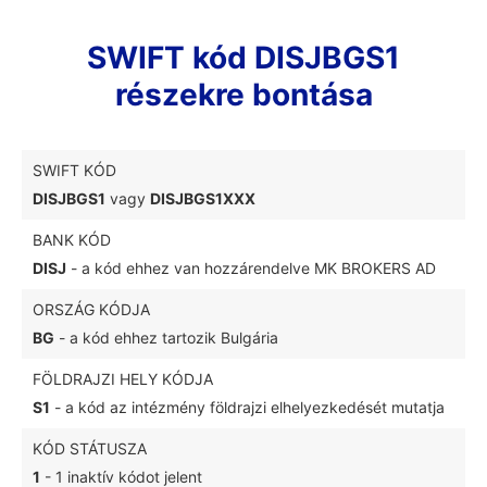
SWIFT kód DISJBGS1
részekre bontása
SWIFT KÓD
DISJBGS1
vagy
DISJBGS1XXX
BANK KÓD
DISJ
- a kód ehhez van hozzárendelve MK BROKERS AD
ORSZÁG KÓDJA
BG
- a kód ehhez tartozik Bulgária
FÖLDRAJZI HELY KÓDJA
S1
- a kód az intézmény földrajzi elhelyezkedését mutatja
KÓD STÁTUSZA
1
- 1 inaktív kódot jelent