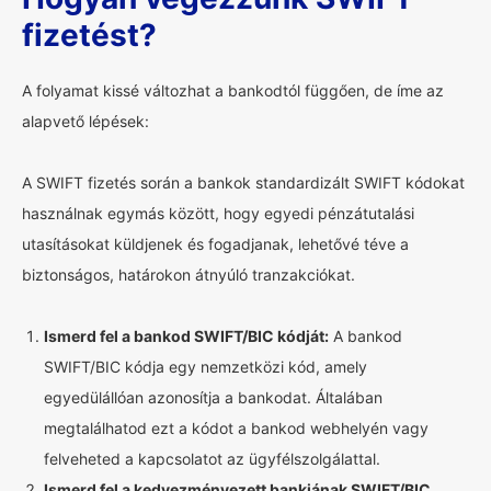
fizetést?
A folyamat kissé változhat a bankodtól függően, de íme az
alapvető lépések:
A SWIFT fizetés során a bankok standardizált SWIFT kódokat
használnak egymás között, hogy egyedi pénzátutalási
utasításokat küldjenek és fogadjanak, lehetővé téve a
biztonságos, határokon átnyúló tranzakciókat.
Ismerd fel a bankod SWIFT/BIC kódját:
A bankod
SWIFT/BIC kódja egy nemzetközi kód, amely
egyedülállóan azonosítja a bankodat. Általában
megtalálhatod ezt a kódot a bankod webhelyén vagy
felveheted a kapcsolatot az ügyfélszolgálattal.
Ismerd fel a kedvezményezett bankjának SWIFT/BIC