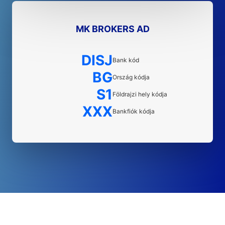
MK BROKERS AD
DISJ
Bank kód
BG
Ország kódja
S1
Földrajzi hely kódja
XXX
Bankfiók kódja