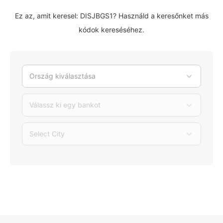
Ez az, amit keresel: DISJBGS1? Használd a keresőnket más
kódok kereséséhez.
Ország kiválasztása
Válassz ki egy bankot
Select City