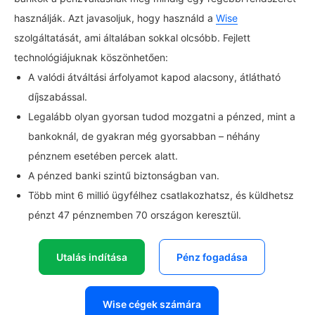
használják. Azt javasoljuk, hogy használd a
Wise
szolgáltatását, ami általában sokkal olcsóbb. Fejlett
technológiájuknak köszönhetően:
A valódi átváltási árfolyamot kapod alacsony, átlátható
díjszabással.
Legalább olyan gyorsan tudod mozgatni a pénzed, mint a
bankoknál, de gyakran még gyorsabban – néhány
pénznem esetében percek alatt.
A pénzed banki szintű biztonságban van.
Több mint 6 millió ügyfélhez csatlakozhatsz, és küldhetsz
pénzt 47 pénznemben 70 országon keresztül.
Utalás indítása
Pénz fogadása
Wise cégek számára