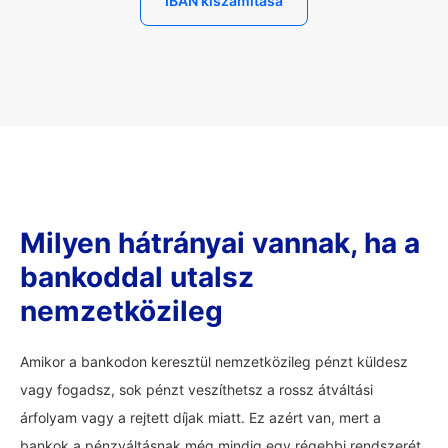
IBAN kiszámítása
Milyen hátrányai vannak, ha a
bankoddal utalsz
nemzetközileg
Amikor a bankodon keresztül nemzetközileg pénzt küldesz
vagy fogadsz, sok pénzt veszíthetsz a rossz átváltási
árfolyam vagy a rejtett díjak miatt. Ez azért van, mert a
bankok a pénzváltásnak még mindig egy régebbi rendszerét