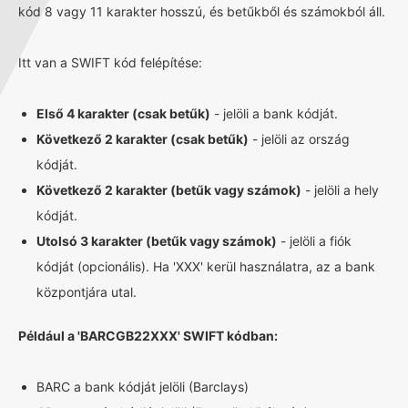
kód 8 vagy 11 karakter hosszú, és betűkből és számokból áll.
Itt van a SWIFT kód felépítése:
Első 4 karakter (csak betűk)
- jelöli a bank kódját.
Következő 2 karakter (csak betűk)
- jelöli az ország
kódját.
Következő 2 karakter (betűk vagy számok)
- jelöli a hely
kódját.
Utolsó 3 karakter (betűk vagy számok)
- jelöli a fiók
kódját (opcionális). Ha 'XXX' kerül használatra, az a bank
központjára utal.
Például a 'BARCGB22XXX' SWIFT kódban:
BARC a bank kódját jelöli (Barclays)