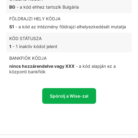
BG
- a kód ehhez tartozik Bulgária
FÖLDRAJZI HELY KÓDJA
S1
- a kód az intézmény földrajzi elhelyezkedését mutatja
KÓD STÁTUSZA
1
- 1 inaktív kódot jelent
BANKFIÓK KÓDJA
nincs hozzárendelve vagy XXX
- a kód alapján ez a
központi bankfiók
Spórolj a Wise-zal