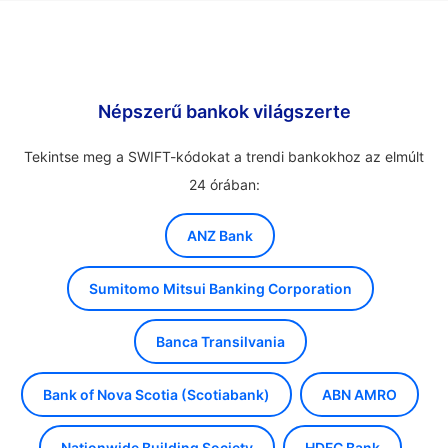
Népszerű bankok világszerte
Tekintse meg a SWIFT-kódokat a trendi bankokhoz az elmúlt
24 órában:
ANZ Bank
Sumitomo Mitsui Banking Corporation
Banca Transilvania
Bank of Nova Scotia (Scotiabank)
ABN AMRO
Nationwide Building Society
HDFC Bank