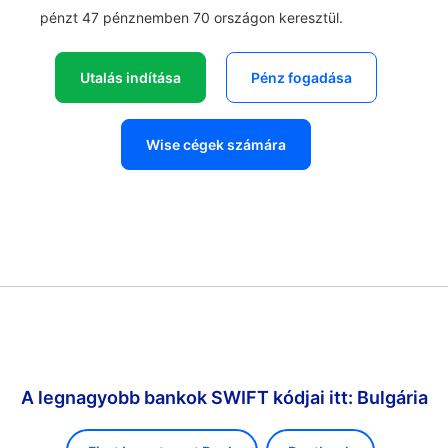
pénzt 47 pénznemben 70 országon keresztül.
Utalás indítása
Pénz fogadása
Wise cégek számára
A legnagyobb bankok SWIFT kódjai itt: Bulgária