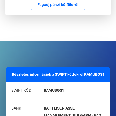
Fogadj pénzt külföldről
Részletes információk a SWIFT kódokról
RAMUBGS1
SWIFT KÓD
RAMUBGS1
BANK
RAIFFEISEN ASSET
MANAGEMENT (BULGARIA) EAD