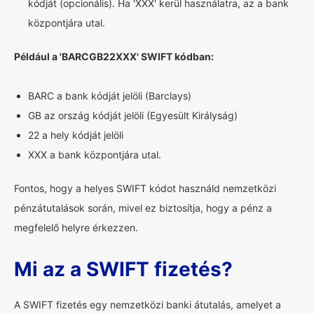
kódját (opcionális). Ha 'XXX' kerül használatra, az a bank
központjára utal.
Például a 'BARCGB22XXX' SWIFT kódban:
BARC a bank kódját jelöli (Barclays)
GB az ország kódját jelöli (Egyesült Királyság)
22 a hely kódját jelöli
XXX a bank központjára utal.
Fontos, hogy a helyes SWIFT kódot használd nemzetközi
pénzátutalások során, mivel ez biztosítja, hogy a pénz a
megfelelő helyre érkezzen.
Mi az a SWIFT fizetés?
A SWIFT fizetés egy nemzetközi banki átutalás, amelyet a