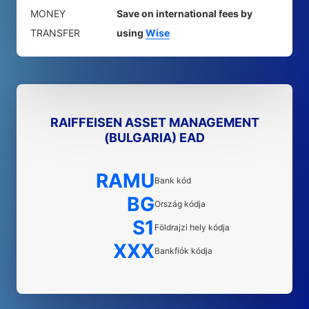
MONEY
Save on international fees by
TRANSFER
using
Wise
RAIFFEISEN ASSET MANAGEMENT
(BULGARIA) EAD
RAMU
Bank kód
BG
Ország kódja
S1
Földrajzi hely kódja
XXX
Bankfiók kódja