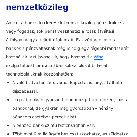
nemzetközileg
Amikor a bankodon keresztül nemzetközileg pénzt küldesz
vagy fogadsz, sok pénzt veszíthetsz a rossz átváltási
árfolyam vagy a rejtett díjak miatt. Ez azért van, mert a
bankok a pénzváltásnak még mindig egy régebbi rendszerét
használják. Azt javasoljuk, hogy használd a
Wise
szolgáltatását, ami általában sokkal olcsóbb. Fejlett
technológiájuknak köszönhetően:
A valódi átváltási árfolyamot kapod alacsony, átlátható
díjszabással.
Legalább olyan gyorsan tudod mozgatni a pénzed, mint a
bankoknál, de gyakran még gyorsabban – néhány
pénznem esetében percek alatt.
A pénzed banki szintű biztonságban van.
Több mint 6 millió ügyfélhez csatlakozhatsz, és küldhetsz