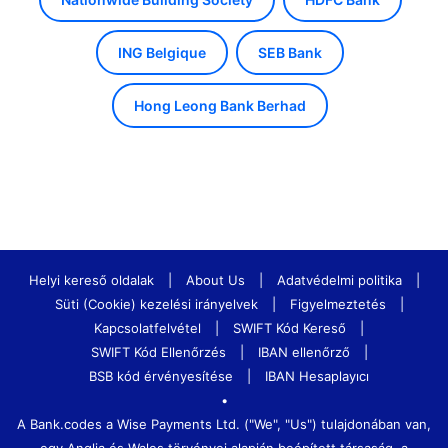
ING Belgique
SEB Bank
Hong Leong Bank Berhad
Helyi kereső oldalak
|
About Us
|
Adatvédelmi politika
|
Süti (Cookie) kezelési irányelvek
|
Figyelmeztetés
|
Kapcsolatfelvétel
|
SWIFT Kód Kereső
|
SWIFT Kód Ellenőrzés
|
IBAN ellenőrző
|
BSB kód érvényesítése
|
IBAN Hesaplayıcı
•
A Bank.codes a Wise Payments Ltd. ("We", "Us") tulajdonában van,