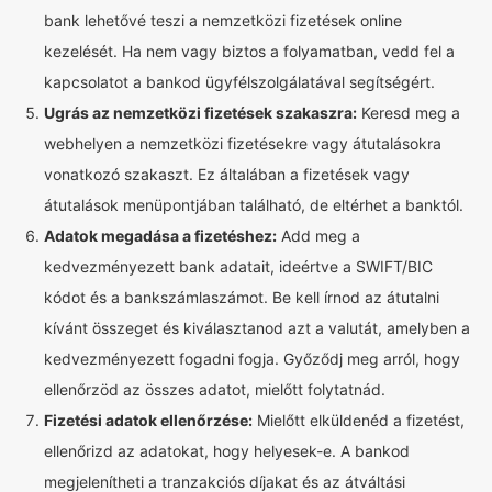
bank lehetővé teszi a nemzetközi fizetések online
kezelését. Ha nem vagy biztos a folyamatban, vedd fel a
kapcsolatot a bankod ügyfélszolgálatával segítségért.
Ugrás az nemzetközi fizetések szakaszra:
Keresd meg a
webhelyen a nemzetközi fizetésekre vagy átutalásokra
vonatkozó szakaszt. Ez általában a fizetések vagy
átutalások menüpontjában található, de eltérhet a banktól.
Adatok megadása a fizetéshez:
Add meg a
kedvezményezett bank adatait, ideértve a SWIFT/BIC
kódot és a bankszámlaszámot. Be kell írnod az átutalni
kívánt összeget és kiválasztanod azt a valutát, amelyben a
kedvezményezett fogadni fogja. Győződj meg arról, hogy
ellenőrzöd az összes adatot, mielőtt folytatnád.
Fizetési adatok ellenőrzése:
Mielőtt elküldenéd a fizetést,
ellenőrizd az adatokat, hogy helyesek-e. A bankod
megjelenítheti a tranzakciós díjakat és az átváltási