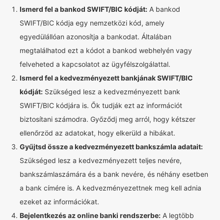
Ismerd fel a bankod SWIFT/BIC kódját:
A bankod
SWIFT/BIC kódja egy nemzetközi kód, amely
egyedülállóan azonosítja a bankodat. Általában
megtalálhatod ezt a kódot a bankod webhelyén vagy
felveheted a kapcsolatot az ügyfélszolgálattal.
Ismerd fel a kedvezményezett bankjának SWIFT/BIC
kódját:
Szükséged lesz a kedvezményezett bank
SWIFT/BIC kódjára is. Ők tudják ezt az információt
biztosítani számodra. Győződj meg arról, hogy kétszer
ellenőrzöd az adatokat, hogy elkerüld a hibákat.
Gyűjtsd össze a kedvezményezett bankszámla adatait:
Szükséged lesz a kedvezményezett teljes nevére,
bankszámlaszámára és a bank nevére, és néhány esetben
a bank címére is. A kedvezményezettnek meg kell adnia
ezeket az információkat.
Bejelentkezés az online banki rendszerbe:
A legtöbb