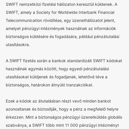
SWIFT nemzetközi fizetési hálózaton keresztül küldenek. A
SWIFT, amely a Society for Worldwide Interbank Financial
Telecommunication rövidítése, egy üzenethálózatot jelent,
amelyet pénzügyi intézmények használnak az információk
biztonságos küldésére és fogadására, például pénzátutalási
utasításokra.
A SWIFT fizetés során a bankok standardizált SWIFT kódokat
használnak egymás között, hogy egyedi pénzátutalási
utasításokat küldjenek és fogadjanak, lehetővé téve a
biztonságos, határokon átnyúló tranzakciókat.
Ezek a kódok az átutalásban részt vevő minden bankot
azonosítanak és biztosítják, hogy a pénz a megfelelő helyre
érkezzen. Mint a biztonságos pénzügyi üzenetküldés globális
szabványa, a SWIFT több mint 11 000 pénzügyi intézményt