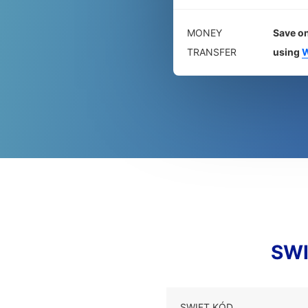
MONEY
Save on
TRANSFER
using
W
SWI
SWIFT KÓD