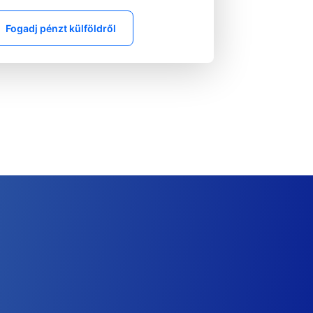
Fogadj pénzt külföldről