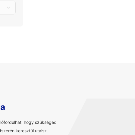
sa
előfordulhat, hogy szükséged
szerén keresztül utalsz.