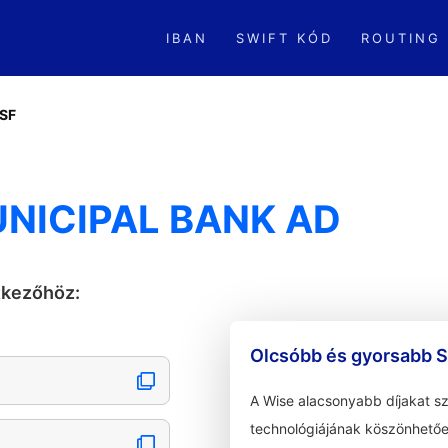
IBAN
SWIFT KÓD
ROUTING
SF
NICIPAL BANK AD
tkezőhöz:
Olcsóbb és gyorsabb S
A Wise alacsonyabb díjakat s
technológiájának köszönhetőe