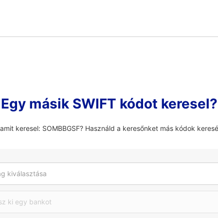
Egy másik SWIFT kódot keresel?
 amit keresel: SOMBBGSF? Használd a keresőnket más kódok keres
g kiválasztása
sz ki egy bankot