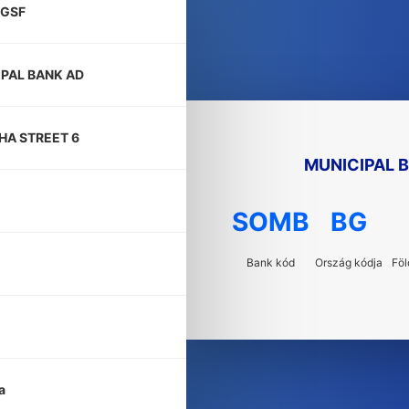
GSF
PAL BANK AD
HA STREET 6
MUNICIPAL 
SOMB
BG
Bank kód
Ország kódja
Föl
a