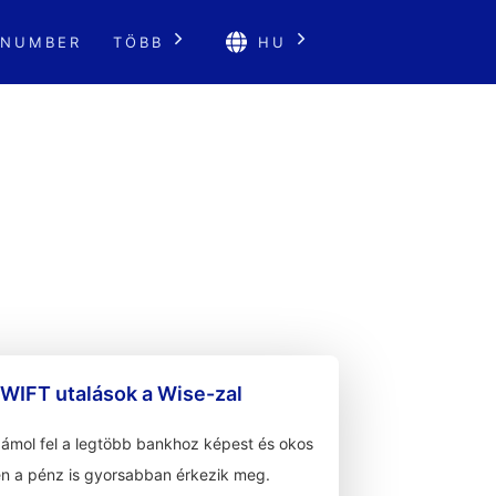
 NUMBER
TÖBB
HU
WIFT utalások a Wise-zal
zámol fel a legtöbb bankhoz képest és okos
n a pénz is gyorsabban érkezik meg.