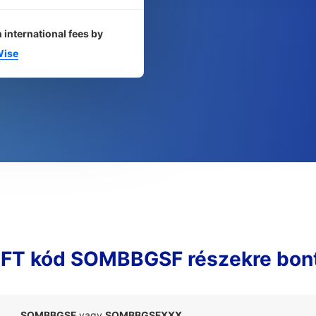
 international fees by
ise
FT kód SOMBBGSF részekre bon
SOMBBGSF
vagy
SOMBBGSFXXX