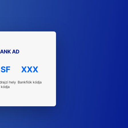
BANK AD
SF
XXX
drajzi hely
Bankfiók kódja
kódja