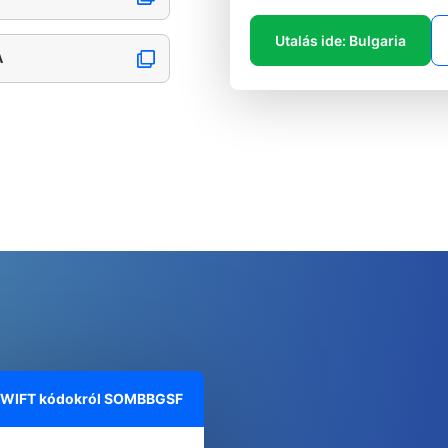
Utalás ide: Bulgaria
A
 SWIFT kódokról
SOMBBGSF