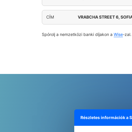
CÍM
VRABCHA STREET 6, SOFI
Spórolj a nemzetközi banki díjakon a
Wise
-zal.
Részletes információk a