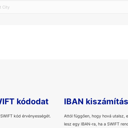
t City
WIFT kódodat
IBAN kiszámítá
a SWIFT kód érvényességét.
Attól függően, hogy hová utalsz, 
lesz egy IBAN-ra, ha a SWIFT rend