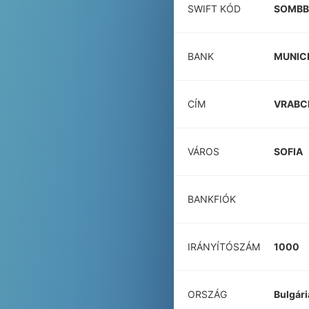
SWIFT KÓD
SOMBB
BANK
MUNICI
CÍM
VRABC
VÁROS
SOFIA
BANKFIÓK
IRÁNYÍTÓSZÁM
1000
ORSZÁG
Bulgári