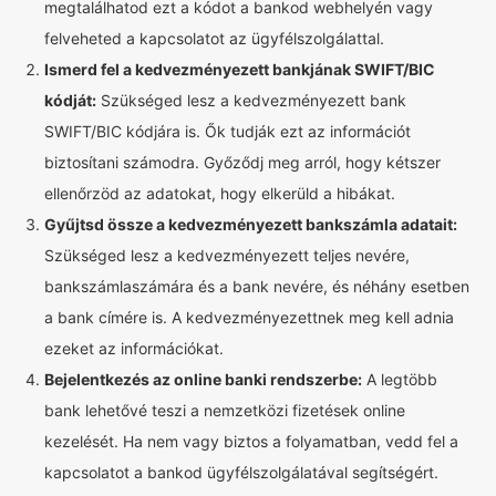
megtalálhatod ezt a kódot a bankod webhelyén vagy
felveheted a kapcsolatot az ügyfélszolgálattal.
Ismerd fel a kedvezményezett bankjának SWIFT/BIC
kódját:
Szükséged lesz a kedvezményezett bank
SWIFT/BIC kódjára is. Ők tudják ezt az információt
biztosítani számodra. Győződj meg arról, hogy kétszer
ellenőrzöd az adatokat, hogy elkerüld a hibákat.
Gyűjtsd össze a kedvezményezett bankszámla adatait:
Szükséged lesz a kedvezményezett teljes nevére,
bankszámlaszámára és a bank nevére, és néhány esetben
a bank címére is. A kedvezményezettnek meg kell adnia
ezeket az információkat.
Bejelentkezés az online banki rendszerbe:
A legtöbb
bank lehetővé teszi a nemzetközi fizetések online
kezelését. Ha nem vagy biztos a folyamatban, vedd fel a
kapcsolatot a bankod ügyfélszolgálatával segítségért.