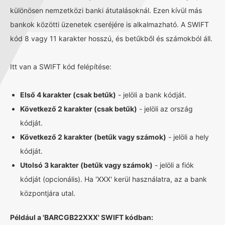
különösen nemzetközi banki átutalásoknál. Ezen kívül más
bankok közötti üzenetek cseréjére is alkalmazható. A SWIFT
kód 8 vagy 11 karakter hosszú, és betűkből és számokból áll.
Itt van a SWIFT kód felépítése:
Első 4 karakter (csak betűk)
- jelöli a bank kódját.
Következő 2 karakter (csak betűk)
- jelöli az ország
kódját.
Következő 2 karakter (betűk vagy számok)
- jelöli a hely
kódját.
Utolsó 3 karakter (betűk vagy számok)
- jelöli a fiók
kódját (opcionális). Ha 'XXX' kerül használatra, az a bank
központjára utal.
Például a 'BARCGB22XXX' SWIFT kódban: