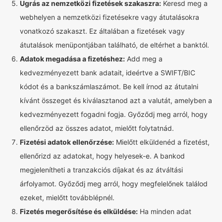
Ugrás az nemzetközi fizetések szakaszra:
Keresd meg a
webhelyen a nemzetközi fizetésekre vagy átutalásokra
vonatkozó szakaszt. Ez általában a fizetések vagy
átutalások menüpontjában található, de eltérhet a banktól.
Adatok megadása a fizetéshez:
Add meg a
kedvezményezett bank adatait, ideértve a SWIFT/BIC
kódot és a bankszámlaszámot. Be kell írnod az átutalni
kívánt összeget és kiválasztanod azt a valutát, amelyben a
kedvezményezett fogadni fogja. Győződj meg arról, hogy
ellenőrzöd az összes adatot, mielőtt folytatnád.
Fizetési adatok ellenőrzése:
Mielőtt elküldenéd a fizetést,
ellenőrizd az adatokat, hogy helyesek-e. A bankod
megjelenítheti a tranzakciós díjakat és az átváltási
árfolyamot. Győződj meg arról, hogy megfelelőnek találod
ezeket, mielőtt továbblépnél.
Fizetés megerősítése és elküldése:
Ha minden adat