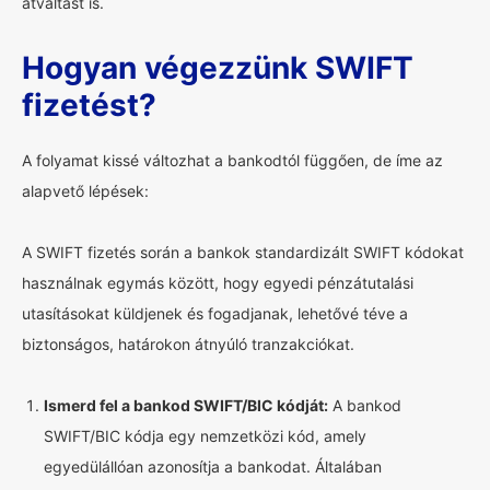
átváltást is.
Hogyan végezzünk SWIFT
fizetést?
A folyamat kissé változhat a bankodtól függően, de íme az
alapvető lépések:
A SWIFT fizetés során a bankok standardizált SWIFT kódokat
használnak egymás között, hogy egyedi pénzátutalási
utasításokat küldjenek és fogadjanak, lehetővé téve a
biztonságos, határokon átnyúló tranzakciókat.
Ismerd fel a bankod SWIFT/BIC kódját:
A bankod
SWIFT/BIC kódja egy nemzetközi kód, amely
egyedülállóan azonosítja a bankodat. Általában