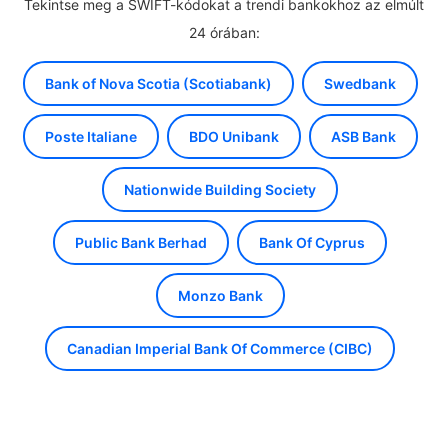
Tekintse meg a SWIFT-kódokat a trendi bankokhoz az elmúlt
24 órában:
Bank of Nova Scotia (Scotiabank)
Swedbank
Poste Italiane
BDO Unibank
ASB Bank
Nationwide Building Society
Public Bank Berhad
Bank Of Cyprus
Monzo Bank
Canadian Imperial Bank Of Commerce (CIBC)