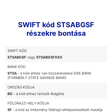
SWIFT kód STSABGSF
részekre bontása
SWIFT KÓD
STSABGSF
vagy
STSABGSFXXX
BANK KÓD
STSA
- a kód ehhez van hozzárendelve DSK BANK
(FORMERLY STATE SAVINGS BANK)
ORSZÁG KÓDJA
BG
- a kód ehhez tartozik Bulgária
FÖLDRAJZI HELY KÓDJA
SF
- a kód az intézmény földrajzi elhelyezkedését mutatja