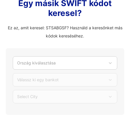
Egy másik SWIFT kódot
keresel?
Ez az, amit keresel: STSABGSF? Használd a keresőnket más
kódok kereséséhez.
Ország kiválasztása
Válassz ki egy bankot
Select City