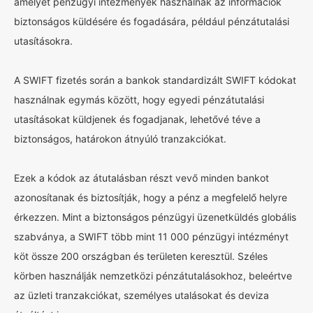
amelyet pénzügyi intézmények használnak az információk
biztonságos küldésére és fogadására, például pénzátutalási
utasításokra.
A SWIFT fizetés során a bankok standardizált SWIFT kódokat
használnak egymás között, hogy egyedi pénzátutalási
utasításokat küldjenek és fogadjanak, lehetővé téve a
biztonságos, határokon átnyúló tranzakciókat.
Ezek a kódok az átutalásban részt vevő minden bankot
azonosítanak és biztosítják, hogy a pénz a megfelelő helyre
érkezzen. Mint a biztonságos pénzügyi üzenetküldés globális
szabványa, a SWIFT több mint 11 000 pénzügyi intézményt
köt össze 200 országban és területen keresztül. Széles
körben használják nemzetközi pénzátutalásokhoz, beleértve
az üzleti tranzakciókat, személyes utalásokat és deviza