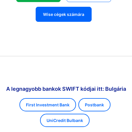
Wise cégek számára
A legnagyobb bankok SWIFT kódjai itt: Bulgária
First Investment Bank
Postbank
UniCredit Bulbank