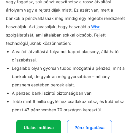
vagy fogadsz, sok pénzt veszíthetsz a rossz átváltási
árfolyam vagy a rejtett díjak miatt. Ez azért van, mert a
bankok a pénzváltásnak még mindig egy régebbi rendszerét
használják. Azt javasoljuk, hogy használd a
Wise
szolgáltatását, ami általában sokkal olcsóbb. Fejlett
technológiájuknak köszönhetően:
A valódi átváltási árfolyamot kapod alacsony, átlátható
díjszabással.
Legalább olyan gyorsan tudod mozgatni a pénzed, mint a
bankoknál, de gyakran még gyorsabban – néhány
pénznem esetében percek alatt.
A pénzed banki szintű biztonságban van.
Több mint 6 millió ügyfélhez csatlakozhatsz, és küldhetsz
pénzt 47 pénznemben 70 országon keresztül.
Utalás indítása
Pénz fogadása