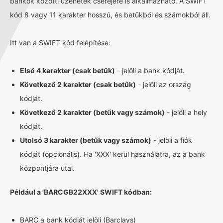
bankok közötti üzenetek cseréjére is alkalmazható. A SWIFT
kód 8 vagy 11 karakter hosszú, és betűkből és számokból áll.
Itt van a SWIFT kód felépítése:
Első 4 karakter (csak betűk)
- jelöli a bank kódját.
Következő 2 karakter (csak betűk)
- jelöli az ország
kódját.
Következő 2 karakter (betűk vagy számok)
- jelöli a hely
kódját.
Utolsó 3 karakter (betűk vagy számok)
- jelöli a fiók
kódját (opcionális). Ha 'XXX' kerül használatra, az a bank
központjára utal.
Például a 'BARCGB22XXX' SWIFT kódban:
BARC a bank kódját jelöli (Barclays)