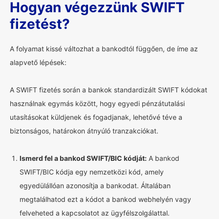
Hogyan végezzünk SWIFT
fizetést?
A folyamat kissé változhat a bankodtól függően, de íme az
alapvető lépések:
A SWIFT fizetés során a bankok standardizált SWIFT kódokat
használnak egymás között, hogy egyedi pénzátutalási
utasításokat küldjenek és fogadjanak, lehetővé téve a
biztonságos, határokon átnyúló tranzakciókat.
Ismerd fel a bankod SWIFT/BIC kódját:
A bankod
SWIFT/BIC kódja egy nemzetközi kód, amely
egyedülállóan azonosítja a bankodat. Általában
megtalálhatod ezt a kódot a bankod webhelyén vagy
felveheted a kapcsolatot az ügyfélszolgálattal.