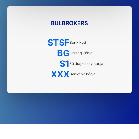
BULBROKERS
STSF
Bank kód
BG
Ország kódja
S1
Földrajzi hely kódja
XXX
Bankfiók kódja