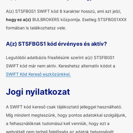
A(z) STSFBGS1 SWIFT kód 8 karakter hosszú, ami azt jelzi,
hogy ez a(z)
BULBROKERS központja. Esetleg STSFBGS1XXX
formában is találkozhatsz vele.
A(z) STSFBGS1 kód érvényes és aktív?
Legutóbbi adatbázis frissítésünk szerint a(z) STSFBGS1
SWIFT kód már nem aktív. Kereshetsz alternatív kódot a
SWIFT Kód Kereső eszközünkkel.
Jogi nyilatkozat
A SWIFT kód kereső csak tájékoztató jelleggel használható.
Míg mindent megteszünk, hogy pontos adatokkal szolgáljunk,
a felhasználóknak tudomásul kell venniük, hogy ezt a
weboldalt nem terheli felelősség az adatok helyességét