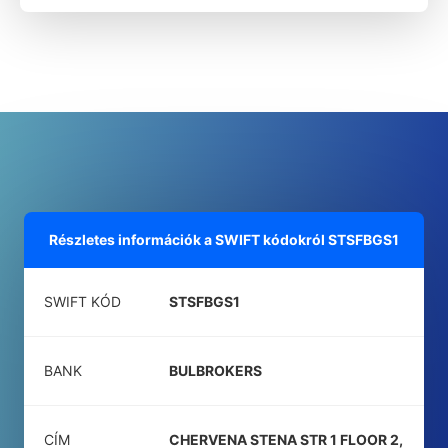
Részletes információk a SWIFT kódokról
STSFBGS1
SWIFT KÓD
STSFBGS1
BANK
BULBROKERS
CÍM
CHERVENA STENA STR 1 FLOOR 2,