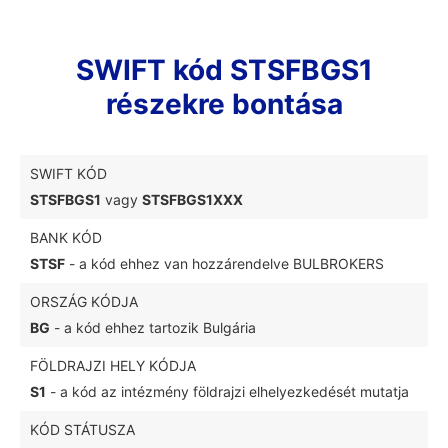
SWIFT kód STSFBGS1
részekre bontása
SWIFT KÓD
STSFBGS1
vagy
STSFBGS1XXX
BANK KÓD
STSF
- a kód ehhez van hozzárendelve BULBROKERS
ORSZÁG KÓDJA
BG
- a kód ehhez tartozik Bulgária
FÖLDRAJZI HELY KÓDJA
S1
- a kód az intézmény földrajzi elhelyezkedését mutatja
KÓD STÁTUSZA