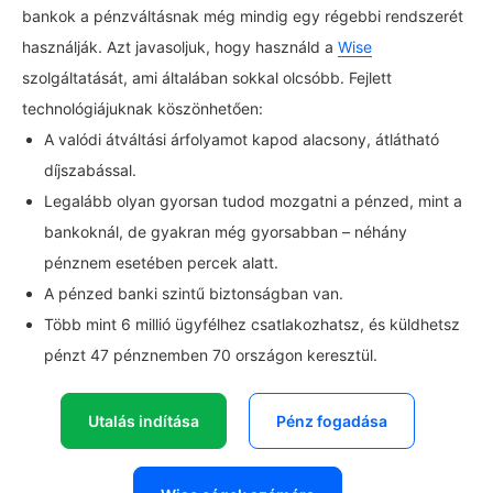
bankok a pénzváltásnak még mindig egy régebbi rendszerét
használják. Azt javasoljuk, hogy használd a
Wise
szolgáltatását, ami általában sokkal olcsóbb. Fejlett
technológiájuknak köszönhetően:
A valódi átváltási árfolyamot kapod alacsony, átlátható
díjszabással.
Legalább olyan gyorsan tudod mozgatni a pénzed, mint a
bankoknál, de gyakran még gyorsabban – néhány
pénznem esetében percek alatt.
A pénzed banki szintű biztonságban van.
Több mint 6 millió ügyfélhez csatlakozhatsz, és küldhetsz
pénzt 47 pénznemben 70 országon keresztül.
Utalás indítása
Pénz fogadása