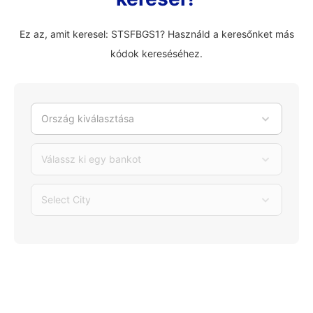
Ez az, amit keresel: STSFBGS1? Használd a keresőnket más
kódok kereséséhez.
Ország kiválasztása
Válassz ki egy bankot
Select City