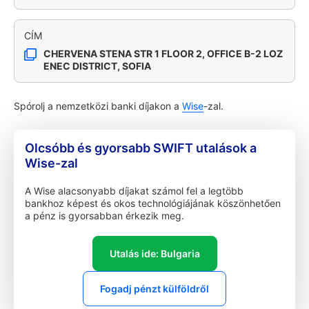
CÍM
CHERVENA STENA STR 1 FLOOR 2, OFFICE B-2 LOZ
ENEC DISTRICT, SOFIA
Spórolj a nemzetközi banki díjakon a
Wise
-zal.
Olcsóbb és gyorsabb SWIFT utalások a
Wise-zal
A Wise alacsonyabb díjakat számol fel a legtöbb
bankhoz képest és okos technológiájának köszönhetően
a pénz is gyorsabban érkezik meg.
Utalás ide: Bulgaria
Fogadj pénzt külföldről