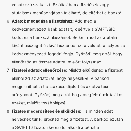
vonatkozó szakaszt. Ez általában a fizetések vagy
átutalások menüpontjában található, de eltérhet a banktól.
Adatok megadása a fizetéshez:
Add meg a
kedvezményezett bank adatait, ideértve a SWIFT/BIC
kódot és a bankszámlaszámot. Be kell írnod az átutalni
kívánt összeget és kiválasztanod azt a valutát, amelyben a
kedvezményezett fogadni fogja. Győződj meg arról, hogy
ellenőrzöd az összes adatot, mielőtt folytatnád.
Fizetési adatok ellenőrzése:
Mielőtt elküldenéd a fizetést,
ellenőrizd az adatokat, hogy helyesek-e. A bankod
megjelenítheti a tranzakciós díjakat és az átváltási
árfolyamot. Győződj meg arról, hogy megfelelőnek találod
ezeket, mielőtt továbblépnél.
Fizetés megerősítése és elküldése:
Ha minden adat
helyesnek tűnik, erősítsd meg a fizetést. A bankod ezután
a SWIFT hálózaton keresztül elküldi a pénzt a