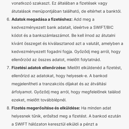
vonatkozó szakaszt. Ez általában a fizetések vagy
átutalások menüpontjában található, de eltérhet a banktól.
Adatok megadása a fizetéshez:
Add meg a
kedvezményezett bank adatait, ideértve a SWIFT/BIC
kódot és a bankszámlaszámot. Be kell írnod az átutalni
kívánt összeget és kiválasztanod azt a valutát, amelyben a
kedvezményezett fogadni fogja. Győződj meg arról, hogy
ellenőrzöd az összes adatot, mielőtt folytatnád.
Fizetési adatok ellenőrzése:
Mielőtt elküldenéd a fizetést,
ellenőrizd az adatokat, hogy helyesek-e. A bankod
megjelenítheti a tranzakciós díjakat és az átváltási
árfolyamot. Győződj meg arról, hogy megfelelőnek találod
ezeket, mielőtt továbblépnél.
Fizetés megerősítése és elküldése:
Ha minden adat
helyesnek tűnik, erősítsd meg a fizetést. A bankod ezután
a SWIFT hálózaton keresztül elküldi a pénzt a