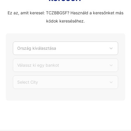
Ez az, amit keresel: TCZBBGSF? Használd a keresőnket más
kódok kereséséhez.
Ország kiválasztása
Válassz ki egy bankot
Select City