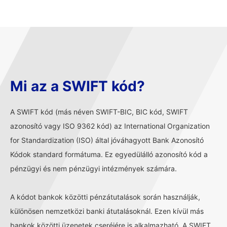
Mi az a SWIFT kód?
A SWIFT kód (más néven SWIFT-BIC, BIC kód, SWIFT
azonosító vagy ISO 9362 kód) az International Organization
for Standardization (ISO) által jóváhagyott Bank Azonosító
Kódok standard formátuma. Ez egyedülálló azonosító kód a
pénzügyi és nem pénzügyi intézmények számára.
A kódot bankok közötti pénzátutalások során használják,
különösen nemzetközi banki átutalásoknál. Ezen kívül más
bankok közötti üzenetek cseréjére is alkalmazható. A SWIFT