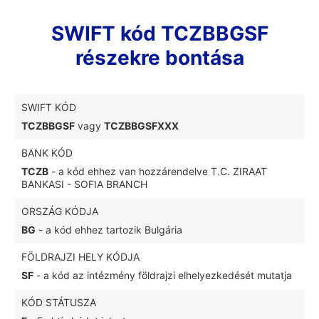
SWIFT kód TCZBBGSF
részekre bontása
SWIFT KÓD
TCZBBGSF
vagy
TCZBBGSFXXX
BANK KÓD
TCZB
- a kód ehhez van hozzárendelve T.C. ZIRAAT
BANKASI - SOFIA BRANCH
ORSZÁG KÓDJA
BG
- a kód ehhez tartozik Bulgária
FÖLDRAJZI HELY KÓDJA
SF
- a kód az intézmény földrajzi elhelyezkedését mutatja
KÓD STÁTUSZA