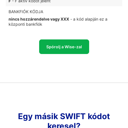
F
- F aktív kódot jelent
BANKFIÓK KÓDJA
nincs hozzárendelve vagy XXX
- a kód alapján ez a
központi bankfiók
Spórolj a Wise-zal
Egy másik SWIFT kódot
keresel?