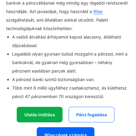
bankok a pénzváltásnak még mindig egy régebbi rendszerét
használják. Azt javasoljuk, hogy használd a
Wise
szolgáltatását, ami általában sokkal olcsóbb. Fejlett
technológiájuknak köszönhetően:
A valódi átváltási árfolyamot kapod alacsony, átlátható
díjszabással.
Legalább olyan gyorsan tudod mozgatni a pénzed, mint a
bankoknál, de gyakran még gyorsabban – néhány
pénznem esetében percek alatt.
A pénzed banki szintű biztonságban van.
Több mint 6 millió ügyfélhez csatlakozhatsz, és küldhetsz
pénzt 47 pénznemben 70 országon keresztül.
Utalás indítása
Pénz fogadása
Wise cégek számára