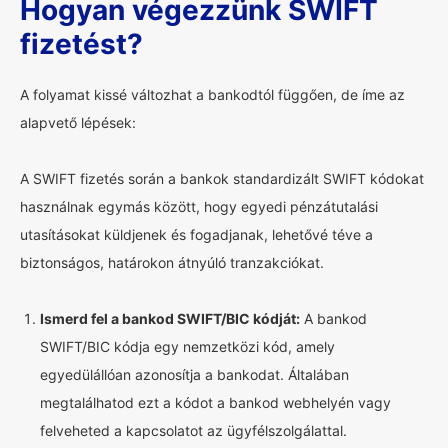
Hogyan végezzünk SWIFT
fizetést?
A folyamat kissé változhat a bankodtól függően, de íme az
alapvető lépések:
A SWIFT fizetés során a bankok standardizált SWIFT kódokat
használnak egymás között, hogy egyedi pénzátutalási
utasításokat küldjenek és fogadjanak, lehetővé téve a
biztonságos, határokon átnyúló tranzakciókat.
Ismerd fel a bankod SWIFT/BIC kódját:
A bankod
SWIFT/BIC kódja egy nemzetközi kód, amely
egyedülállóan azonosítja a bankodat. Általában
megtalálhatod ezt a kódot a bankod webhelyén vagy
felveheted a kapcsolatot az ügyfélszolgálattal.