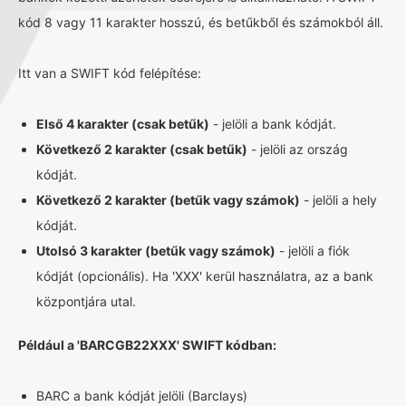
kód 8 vagy 11 karakter hosszú, és betűkből és számokból áll.
Itt van a SWIFT kód felépítése:
Első 4 karakter (csak betűk)
- jelöli a bank kódját.
Következő 2 karakter (csak betűk)
- jelöli az ország
kódját.
Következő 2 karakter (betűk vagy számok)
- jelöli a hely
kódját.
Utolsó 3 karakter (betűk vagy számok)
- jelöli a fiók
kódját (opcionális). Ha 'XXX' kerül használatra, az a bank
központjára utal.
Például a 'BARCGB22XXX' SWIFT kódban:
BARC a bank kódját jelöli (Barclays)