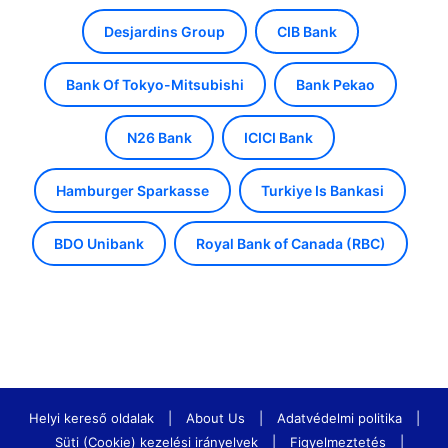
Desjardins Group
CIB Bank
Bank Of Tokyo-Mitsubishi
Bank Pekao
N26 Bank
ICICI Bank
Hamburger Sparkasse
Turkiye Is Bankasi
BDO Unibank
Royal Bank of Canada (RBC)
Helyi kereső oldalak
|
About Us
|
Adatvédelmi politika
|
Süti (Cookie) kezelési irányelvek
|
Figyelmeztetés
|