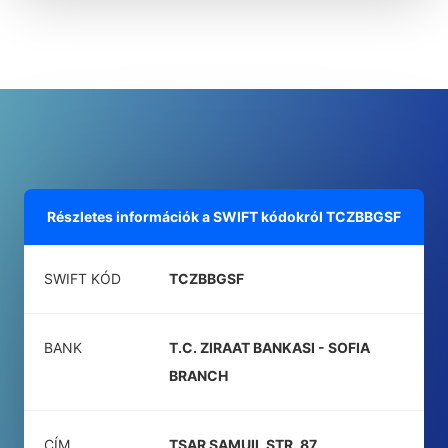
Részletes információk a SWIFT kódokról
TCZBBGSF
SWIFT KÓD
TCZBBGSF
BANK
T.C. ZIRAAT BANKASI - SOFIA
BRANCH
CÍM
TSAR SAMUIL STR. 87