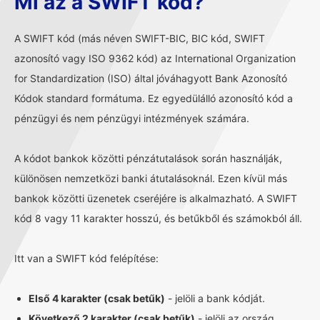
Mi az a SWIFT kód?
A SWIFT kód (más néven SWIFT-BIC, BIC kód, SWIFT
azonosító vagy ISO 9362 kód) az International Organization
for Standardization (ISO) által jóváhagyott Bank Azonosító
Kódok standard formátuma. Ez egyedülálló azonosító kód a
pénzügyi és nem pénzügyi intézmények számára.
A kódot bankok közötti pénzátutalások során használják,
különösen nemzetközi banki átutalásoknál. Ezen kívül más
bankok közötti üzenetek cseréjére is alkalmazható. A SWIFT
kód 8 vagy 11 karakter hosszú, és betűkből és számokból áll.
Itt van a SWIFT kód felépítése:
Első 4 karakter (csak betűk)
- jelöli a bank kódját.
Következő 2 karakter (csak betűk)
- jelöli az ország