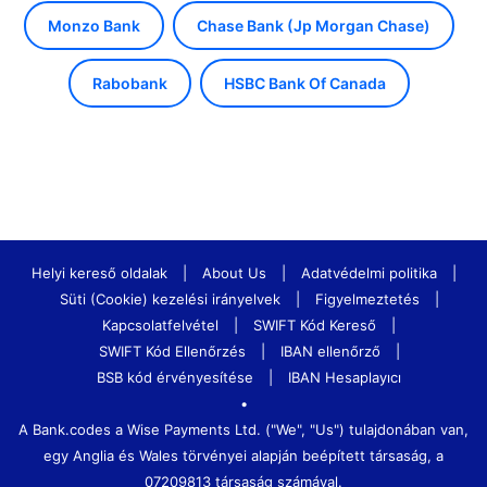
Monzo Bank
Chase Bank (Jp Morgan Chase)
Rabobank
HSBC Bank Of Canada
Helyi kereső oldalak
|
About Us
|
Adatvédelmi politika
|
Süti (Cookie) kezelési irányelvek
|
Figyelmeztetés
|
Kapcsolatfelvétel
|
SWIFT Kód Kereső
|
SWIFT Kód Ellenőrzés
|
IBAN ellenőrző
|
BSB kód érvényesítése
|
IBAN Hesaplayıcı
•
A Bank.codes a Wise Payments Ltd. ("We", "Us") tulajdonában van,
egy Anglia és Wales törvényei alapján beépített társaság, a
07209813 társaság számával.