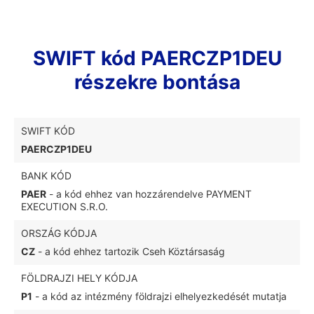
SWIFT kód PAERCZP1DEU
részekre bontása
SWIFT KÓD
PAERCZP1DEU
BANK KÓD
PAER
- a kód ehhez van hozzárendelve PAYMENT
EXECUTION S.R.O.
ORSZÁG KÓDJA
CZ
- a kód ehhez tartozik Cseh Köztársaság
FÖLDRAJZI HELY KÓDJA
P1
- a kód az intézmény földrajzi elhelyezkedését mutatja