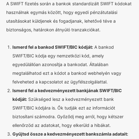
A SWIFT fizetés során a bankok standardizált SWIFT kódokat
használnak egymás között, hogy egyedi pénzátutalási
utasításokat küldjenek és fogadjanak, lehetővé téve a
biztonságos, határokon átnyúló tranzakciókat.
Ismerd fel a bankod SWIFT/BIC kódját:
A bankod
SWIFT/BIC kódja egy nemzetközi kód, amely
egyedülállóan azonosítja a bankodat. Általában
megtalálhatod ezt a kódot a bankod webhelyén vagy
felveheted a kapcsolatot az ügyfélszolgálattal.
Ismerd fel a kedvezményezett bankjának SWIFT/BIC
kódját:
Szükséged lesz a kedvezményezett bank
SWIFT/BIC kódjára is. Ők tudják ezt az információt
biztosítani számodra. Győződj meg arról, hogy kétszer
ellenőrzöd az adatokat, hogy elkerüld a hibákat.
Gyűjtsd össze a kedvezményezett bankszámla adatait: