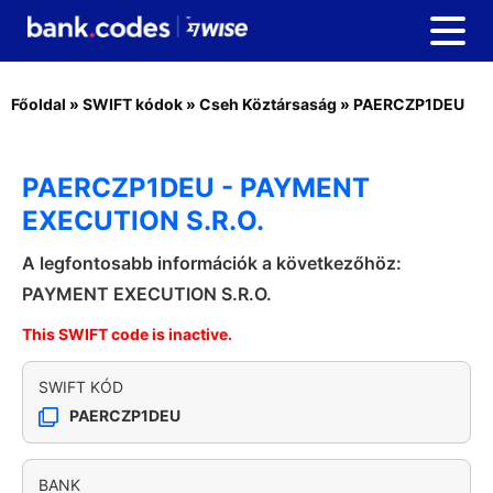
Főoldal
»
SWIFT kódok
»
Cseh Köztársaság
»
PAERCZP1DEU
PAERCZP1DEU - PAYMENT
EXECUTION S.R.O.
A legfontosabb információk a következőhöz:
PAYMENT EXECUTION S.R.O.
This SWIFT code is inactive.
SWIFT KÓD
PAERCZP1DEU
BANK