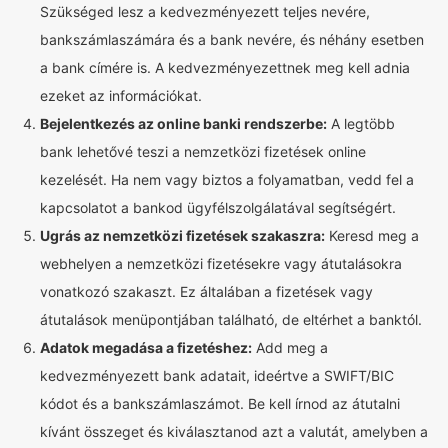
Szükséged lesz a kedvezményezett teljes nevére,
bankszámlaszámára és a bank nevére, és néhány esetben
a bank címére is. A kedvezményezettnek meg kell adnia
ezeket az információkat.
Bejelentkezés az online banki rendszerbe:
A legtöbb
bank lehetővé teszi a nemzetközi fizetések online
kezelését. Ha nem vagy biztos a folyamatban, vedd fel a
kapcsolatot a bankod ügyfélszolgálatával segítségért.
Ugrás az nemzetközi fizetések szakaszra:
Keresd meg a
webhelyen a nemzetközi fizetésekre vagy átutalásokra
vonatkozó szakaszt. Ez általában a fizetések vagy
átutalások menüpontjában található, de eltérhet a banktól.
Adatok megadása a fizetéshez:
Add meg a
kedvezményezett bank adatait, ideértve a SWIFT/BIC
kódot és a bankszámlaszámot. Be kell írnod az átutalni
kívánt összeget és kiválasztanod azt a valutát, amelyben a