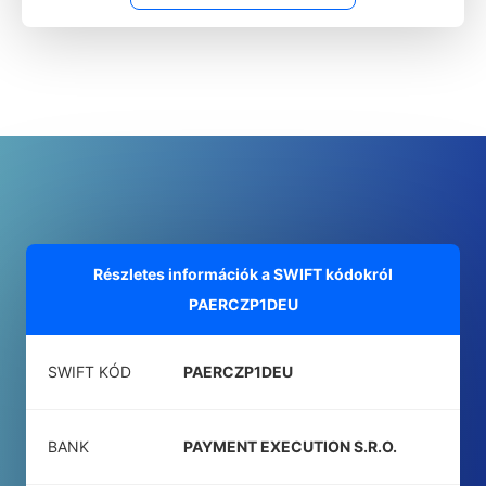
Részletes információk a SWIFT kódokról
PAERCZP1DEU
SWIFT KÓD
PAERCZP1DEU
BANK
PAYMENT EXECUTION S.R.O.