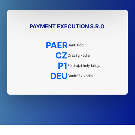
PAYMENT EXECUTION S.R.O.
PAER
Bank kód
CZ
Ország kódja
P1
Földrajzi hely kódja
DEU
Bankfiók kódja