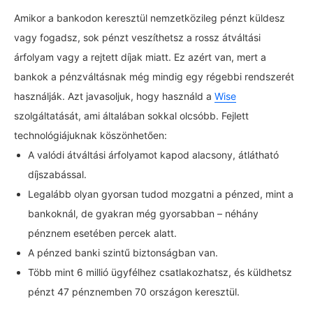
Amikor a bankodon keresztül nemzetközileg pénzt küldesz
vagy fogadsz, sok pénzt veszíthetsz a rossz átváltási
árfolyam vagy a rejtett díjak miatt. Ez azért van, mert a
bankok a pénzváltásnak még mindig egy régebbi rendszerét
használják. Azt javasoljuk, hogy használd a
Wise
szolgáltatását, ami általában sokkal olcsóbb. Fejlett
technológiájuknak köszönhetően:
A valódi átváltási árfolyamot kapod alacsony, átlátható
díjszabással.
Legalább olyan gyorsan tudod mozgatni a pénzed, mint a
bankoknál, de gyakran még gyorsabban – néhány
pénznem esetében percek alatt.
A pénzed banki szintű biztonságban van.
Több mint 6 millió ügyfélhez csatlakozhatsz, és küldhetsz
pénzt 47 pénznemben 70 országon keresztül.