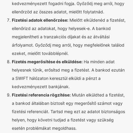
kedvezményezett fogadni fogja. Győződj meg arról, hogy
ellenőrzöd az összes adatot, mielőtt folytatnád.
Fizetési adatok ellenőrzése:
Mielőtt elküldenéd a fizetést,
ellenőrizd az adatokat, hogy helyesek-e. A bankod
megjelenítheti a tranzakciós díjakat és az átváltási
árfolyamot. Győződj meg arról, hogy megfelelőnek találod
ezeket, mielőtt továbblépnél.
Fizetés megerősítése és elküldése:
Ha minden adat
helyesnek tűnik, erősítsd meg a fizetést. A bankod ezután
a SWIFT hálózaton keresztül elküldi a pénzt a
kedvezményezett bankjának.
Fizetési referencia rögzítése:
Miután elküldted a fizetést,
a bankod általában biztosít egy megerősítő számot vagy
fizetési referenciát. Tartsd meg ezt az adatot biztonságos
helyen, hogy követni tudjad a fizetést vagy szükség
esetén problémákat megoldhass.