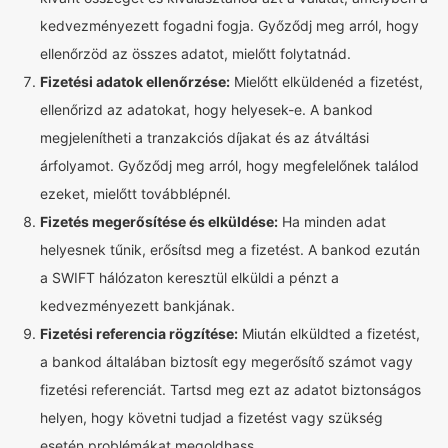
kedvezményezett fogadni fogja. Győződj meg arról, hogy
ellenőrzöd az összes adatot, mielőtt folytatnád.
Fizetési adatok ellenőrzése:
Mielőtt elküldenéd a fizetést,
ellenőrizd az adatokat, hogy helyesek-e. A bankod
megjelenítheti a tranzakciós díjakat és az átváltási
árfolyamot. Győződj meg arról, hogy megfelelőnek találod
ezeket, mielőtt továbblépnél.
Fizetés megerősítése és elküldése:
Ha minden adat
helyesnek tűnik, erősítsd meg a fizetést. A bankod ezután
a SWIFT hálózaton keresztül elküldi a pénzt a
kedvezményezett bankjának.
Fizetési referencia rögzítése:
Miután elküldted a fizetést,
a bankod általában biztosít egy megerősítő számot vagy
fizetési referenciát. Tartsd meg ezt az adatot biztonságos
helyen, hogy követni tudjad a fizetést vagy szükség
esetén problémákat megoldhass.