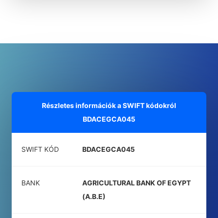
Részletes információk a SWIFT kódokról
BDACEGCA045
SWIFT KÓD
BDACEGCA045
BANK
AGRICULTURAL BANK OF EGYPT
(A.B.E)