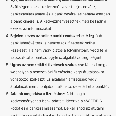
Szükséged lesz a kedvezményezett teljes nevére,
bankszámlaszámára és a bank nevére, és néhány esetben
a bank címére is. A kedvezményezettnek meg kell adnia
ezeket az információkat.
Bejelentkezés az online banki rendszerbe:
A legtöbb
bank lehetővé teszi a nemzetközi fizetések online
kezelését. Ha nem vagy biztos a folyamatban, vedd fel a
kapcsolatot a bankod ügyfélszolgálatával segítségért.
Ugrás az nemzetközi fizetések szakaszra:
Keresd meg a
webhelyen a nemzetközi fizetésekre vagy átutalásokra
vonatkozó szakaszt. Ez általában a fizetések vagy
átutalások menüpontjában található, de eltérhet a banktól.
Adatok megadása a fizetéshez:
Add meg a
kedvezményezett bank adatait, ideértve a SWIFT/BIC
kódot és a bankszámlaszámot. Be kell írnod az átutalni
kívánt összeget és kiválasztanod azt a valutát, amelyben a