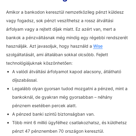
Amikor a bankodon keresztül nemzetközileg pénzt küldesz
vagy fogadsz, sok pénzt veszíthetsz a rossz átváltási
árfolyam vagy a rejtett díjak miatt. Ez azért van, mert a
bankok a pénzváltásnak még mindig egy régebbi rendszerét
használják. Azt javasoljuk, hogy használd a
Wise
szolgáltatását, ami általában sokkal olcsóbb. Fejlett
technológiájuknak köszönhetően:
A valódi átváltási árfolyamot kapod alacsony, átlátható
díjszabással.
Legalább olyan gyorsan tudod mozgatni a pénzed, mint a
bankoknál, de gyakran még gyorsabban – néhány
pénznem esetében percek alatt.
A pénzed banki szintű biztonságban van.
Több mint 6 millió ügyfélhez csatlakozhatsz, és küldhetsz
pénzt 47 pénznemben 70 országon keresztül.