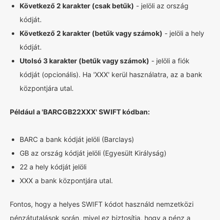
Következő 2 karakter (csak betűk)
- jelöli az ország
kódját.
Következő 2 karakter (betűk vagy számok)
- jelöli a hely
kódját.
Utolsó 3 karakter (betűk vagy számok)
- jelöli a fiók
kódját (opcionális). Ha 'XXX' kerül használatra, az a bank
központjára utal.
Például a 'BARCGB22XXX' SWIFT kódban:
BARC a bank kódját jelöli (Barclays)
GB az ország kódját jelöli (Egyesült Királyság)
22 a hely kódját jelöli
XXX a bank központjára utal.
Fontos, hogy a helyes SWIFT kódot használd nemzetközi
pénzátutalások során, mivel ez biztosítja, hogy a pénz a