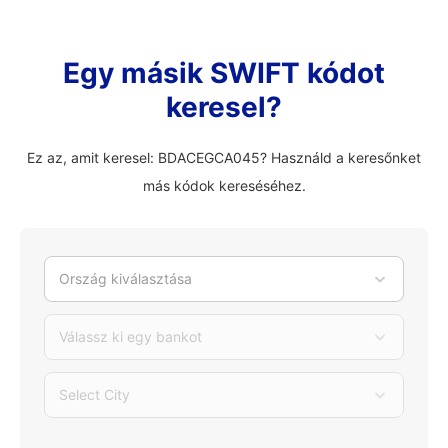
Egy másik SWIFT kódot
keresel?
Ez az, amit keresel: BDACEGCA045? Használd a keresőnket
más kódok kereséséhez.
Ország kiválasztása
Válassz ki egy bankot
Select City