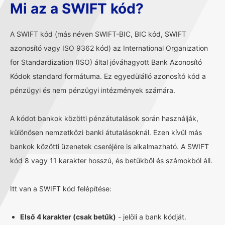
Mi az a SWIFT kód?
A SWIFT kód (más néven SWIFT-BIC, BIC kód, SWIFT
azonosító vagy ISO 9362 kód) az International Organization
for Standardization (ISO) által jóváhagyott Bank Azonosító
Kódok standard formátuma. Ez egyedülálló azonosító kód a
pénzügyi és nem pénzügyi intézmények számára.
A kódot bankok közötti pénzátutalások során használják,
különösen nemzetközi banki átutalásoknál. Ezen kívül más
bankok közötti üzenetek cseréjére is alkalmazható. A SWIFT
kód 8 vagy 11 karakter hosszú, és betűkből és számokból áll.
Itt van a SWIFT kód felépítése:
Első 4 karakter (csak betűk)
- jelöli a bank kódját.