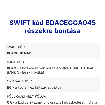
SWIFT kód BDACEGCA045
részekre bontása
SWIFT KÓD
BDACEGCA045
BANK KÓD
BDAC
- a kód ehhez van hozzárendelve AGRICULTURAL
BANK OF EGYPT (A.B.E)
ORSZÁG KÓDJA
EG
- a kód ehhez tartozik Egyiptom
FÖLDRAJZI HELY KÓDJA
CA
- a kód az intézmény földrajzi elhelyezkedését mutatja