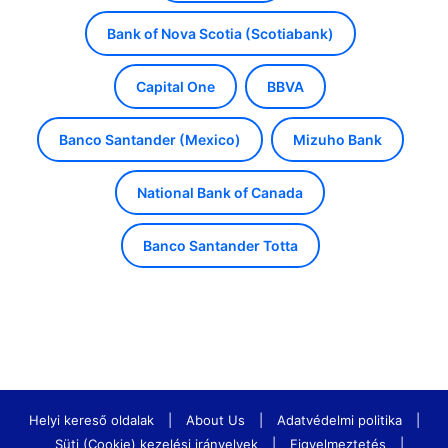
Bank of Nova Scotia (Scotiabank)
Capital One
BBVA
Banco Santander (Mexico)
Mizuho Bank
National Bank of Canada
Banco Santander Totta
Helyi kereső oldalak
|
About Us
|
Adatvédelmi politika
|
Süti (Cookie) kezelési irányelvek
|
Figyelmeztetés
|