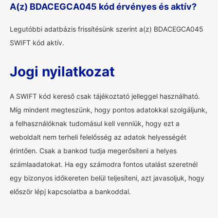
A(z) BDACEGCA045 kód érvényes és aktív?
Legutóbbi adatbázis frissítésünk szerint a(z) BDACEGCA045
SWIFT kód aktív.
Jogi nyilatkozat
A SWIFT kód kereső csak tájékoztató jelleggel használható.
Míg mindent megteszünk, hogy pontos adatokkal szolgáljunk,
a felhasználóknak tudomásul kell venniük, hogy ezt a
weboldalt nem terheli felelősség az adatok helyességét
érintően. Csak a bankod tudja megerősíteni a helyes
számlaadatokat. Ha egy számodra fontos utalást szeretnél
egy bizonyos időkereten belül teljesíteni, azt javasoljuk, hogy
először lépj kapcsolatba a bankoddal.