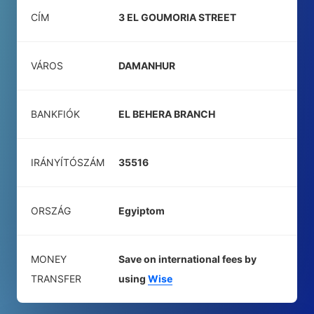
CÍM
3 EL GOUMORIA STREET
VÁROS
DAMANHUR
BANKFIÓK
EL BEHERA BRANCH
IRÁNYÍTÓSZÁM
35516
ORSZÁG
Egyiptom
MONEY
Save on international fees by
TRANSFER
using
Wise