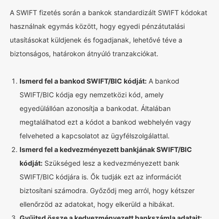
A SWIFT fizetés során a bankok standardizált SWIFT kódokat
használnak egymás között, hogy egyedi pénzátutalási
utasításokat küldjenek és fogadjanak, lehetővé téve a
biztonságos, határokon átnyúló tranzakciókat.
Ismerd fel a bankod SWIFT/BIC kódját:
A bankod
SWIFT/BIC kódja egy nemzetközi kód, amely
egyedülállóan azonosítja a bankodat. Általában
megtalálhatod ezt a kódot a bankod webhelyén vagy
felveheted a kapcsolatot az ügyfélszolgálattal.
Ismerd fel a kedvezményezett bankjának SWIFT/BIC
kódját:
Szükséged lesz a kedvezményezett bank
SWIFT/BIC kódjára is. Ők tudják ezt az információt
biztosítani számodra. Győződj meg arról, hogy kétszer
ellenőrzöd az adatokat, hogy elkerüld a hibákat.
Gyűjtsd össze a kedvezményezett bankszámla adatait: