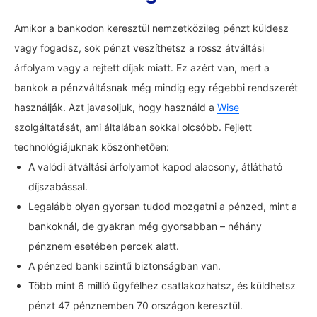
Amikor a bankodon keresztül nemzetközileg pénzt küldesz
vagy fogadsz, sok pénzt veszíthetsz a rossz átváltási
árfolyam vagy a rejtett díjak miatt. Ez azért van, mert a
bankok a pénzváltásnak még mindig egy régebbi rendszerét
használják. Azt javasoljuk, hogy használd a
Wise
szolgáltatását, ami általában sokkal olcsóbb. Fejlett
technológiájuknak köszönhetően:
A valódi átváltási árfolyamot kapod alacsony, átlátható
díjszabással.
Legalább olyan gyorsan tudod mozgatni a pénzed, mint a
bankoknál, de gyakran még gyorsabban – néhány
pénznem esetében percek alatt.
A pénzed banki szintű biztonságban van.
Több mint 6 millió ügyfélhez csatlakozhatsz, és küldhetsz
pénzt 47 pénznemben 70 országon keresztül.