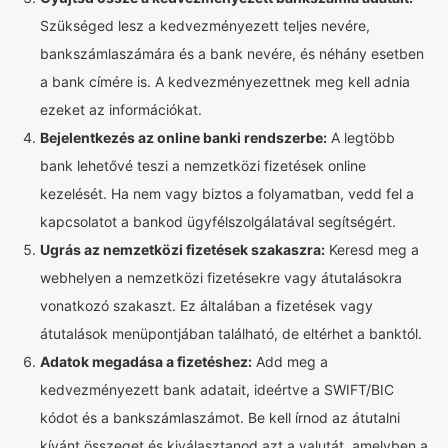
Szükséged lesz a kedvezményezett teljes nevére,
bankszámlaszámára és a bank nevére, és néhány esetben
a bank címére is. A kedvezményezettnek meg kell adnia
ezeket az információkat.
Bejelentkezés az online banki rendszerbe:
A legtöbb
bank lehetővé teszi a nemzetközi fizetések online
kezelését. Ha nem vagy biztos a folyamatban, vedd fel a
kapcsolatot a bankod ügyfélszolgálatával segítségért.
Ugrás az nemzetközi fizetések szakaszra:
Keresd meg a
webhelyen a nemzetközi fizetésekre vagy átutalásokra
vonatkozó szakaszt. Ez általában a fizetések vagy
átutalások menüpontjában található, de eltérhet a banktól.
Adatok megadása a fizetéshez:
Add meg a
kedvezményezett bank adatait, ideértve a SWIFT/BIC
kódot és a bankszámlaszámot. Be kell írnod az átutalni
kívánt összeget és kiválasztanod azt a valutát, amelyben a