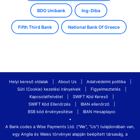
BDO Unibank
Ing-Diba
Fifth Third Bank
National Bank Of Greece
Helyi kereső oldalak
|
About Us
|
Adatvédelmi politika
|
Süti (Cookie) kezelési irányelvek
|
Figyelmeztetés
|
Kapcsolatfelvétel
|
SWIFT Kód Kereső
|
SWIFT Kód Ellenőrzés
|
IBAN ellenőrző
|
BSB kód érvényesítése
|
IBAN Hesaplayıcı
•
A Bank.codes a Wise Payments Ltd. ("We", "Us") tulajdonában van,
egy Anglia és Wales törvényei alapján beépített társaság, a