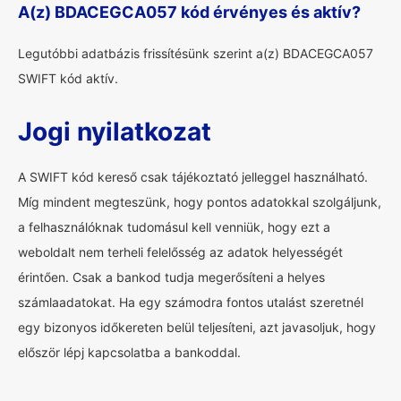
A(z) BDACEGCA057 kód érvényes és aktív?
Legutóbbi adatbázis frissítésünk szerint a(z) BDACEGCA057
SWIFT kód aktív.
Jogi nyilatkozat
A SWIFT kód kereső csak tájékoztató jelleggel használható.
Míg mindent megteszünk, hogy pontos adatokkal szolgáljunk,
a felhasználóknak tudomásul kell venniük, hogy ezt a
weboldalt nem terheli felelősség az adatok helyességét
érintően. Csak a bankod tudja megerősíteni a helyes
számlaadatokat. Ha egy számodra fontos utalást szeretnél
egy bizonyos időkereten belül teljesíteni, azt javasoljuk, hogy
először lépj kapcsolatba a bankoddal.