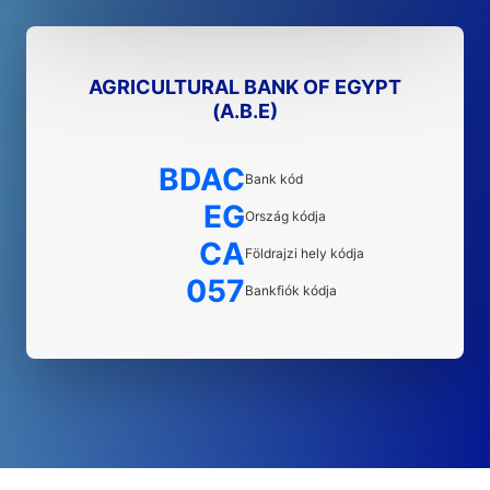
AGRICULTURAL BANK OF EGYPT
(A.B.E)
BDAC
Bank kód
EG
Ország kódja
CA
Földrajzi hely kódja
057
Bankfiók kódja