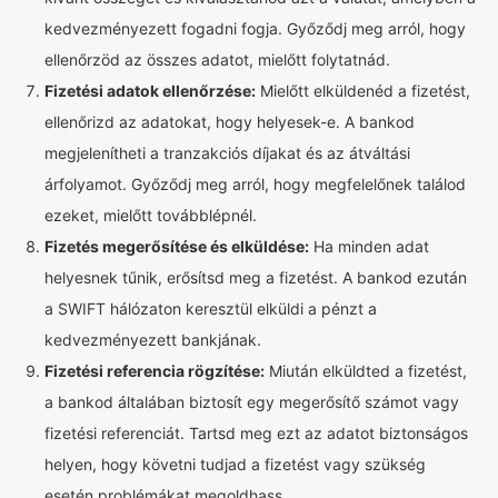
kedvezményezett fogadni fogja. Győződj meg arról, hogy
ellenőrzöd az összes adatot, mielőtt folytatnád.
Fizetési adatok ellenőrzése:
Mielőtt elküldenéd a fizetést,
ellenőrizd az adatokat, hogy helyesek-e. A bankod
megjelenítheti a tranzakciós díjakat és az átváltási
árfolyamot. Győződj meg arról, hogy megfelelőnek találod
ezeket, mielőtt továbblépnél.
Fizetés megerősítése és elküldése:
Ha minden adat
helyesnek tűnik, erősítsd meg a fizetést. A bankod ezután
a SWIFT hálózaton keresztül elküldi a pénzt a
kedvezményezett bankjának.
Fizetési referencia rögzítése:
Miután elküldted a fizetést,
a bankod általában biztosít egy megerősítő számot vagy
fizetési referenciát. Tartsd meg ezt az adatot biztonságos
helyen, hogy követni tudjad a fizetést vagy szükség
esetén problémákat megoldhass.