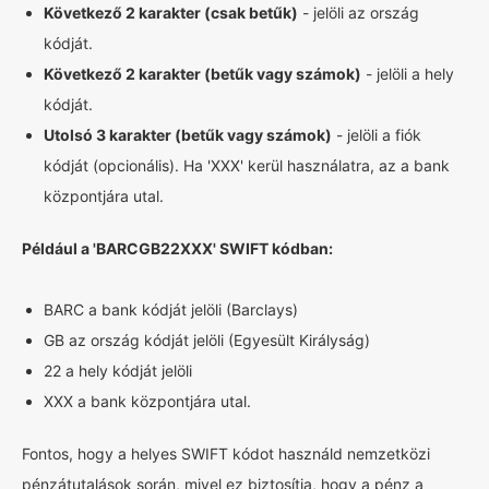
Következő 2 karakter (csak betűk)
- jelöli az ország
kódját.
Következő 2 karakter (betűk vagy számok)
- jelöli a hely
kódját.
Utolsó 3 karakter (betűk vagy számok)
- jelöli a fiók
kódját (opcionális). Ha 'XXX' kerül használatra, az a bank
központjára utal.
Például a 'BARCGB22XXX' SWIFT kódban:
BARC a bank kódját jelöli (Barclays)
GB az ország kódját jelöli (Egyesült Királyság)
22 a hely kódját jelöli
XXX a bank központjára utal.
Fontos, hogy a helyes SWIFT kódot használd nemzetközi
pénzátutalások során, mivel ez biztosítja, hogy a pénz a