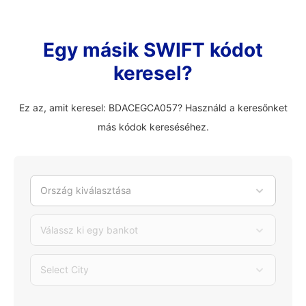
Egy másik SWIFT kódot
keresel?
Ez az, amit keresel: BDACEGCA057? Használd a keresőnket
más kódok kereséséhez.
Ország kiválasztása
Válassz ki egy bankot
Select City