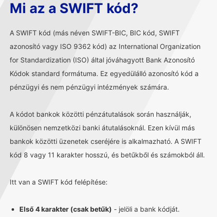
Mi az a SWIFT kód?
A SWIFT kód (más néven SWIFT-BIC, BIC kód, SWIFT
azonosító vagy ISO 9362 kód) az International Organization
for Standardization (ISO) által jóváhagyott Bank Azonosító
Kódok standard formátuma. Ez egyedülálló azonosító kód a
pénzügyi és nem pénzügyi intézmények számára.
A kódot bankok közötti pénzátutalások során használják,
különösen nemzetközi banki átutalásoknál. Ezen kívül más
bankok közötti üzenetek cseréjére is alkalmazható. A SWIFT
kód 8 vagy 11 karakter hosszú, és betűkből és számokból áll.
Itt van a SWIFT kód felépítése:
Első 4 karakter (csak betűk)
- jelöli a bank kódját.