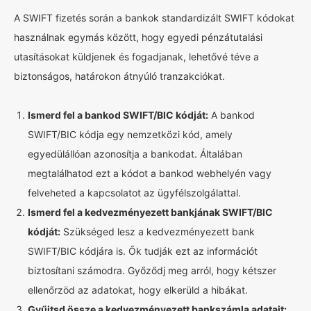
A SWIFT fizetés során a bankok standardizált SWIFT kódokat
használnak egymás között, hogy egyedi pénzátutalási
utasításokat küldjenek és fogadjanak, lehetővé téve a
biztonságos, határokon átnyúló tranzakciókat.
Ismerd fel a bankod SWIFT/BIC kódját:
A bankod
SWIFT/BIC kódja egy nemzetközi kód, amely
egyedülállóan azonosítja a bankodat. Általában
megtalálhatod ezt a kódot a bankod webhelyén vagy
felveheted a kapcsolatot az ügyfélszolgálattal.
Ismerd fel a kedvezményezett bankjának SWIFT/BIC
kódját:
Szükséged lesz a kedvezményezett bank
SWIFT/BIC kódjára is. Ők tudják ezt az információt
biztosítani számodra. Győződj meg arról, hogy kétszer
ellenőrzöd az adatokat, hogy elkerüld a hibákat.
Gyűjtsd össze a kedvezményezett bankszámla adatait: