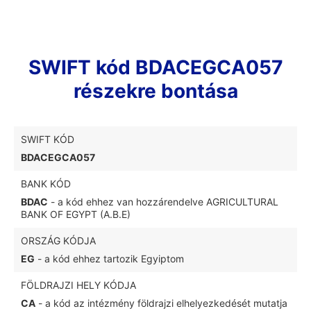
SWIFT kód BDACEGCA057
részekre bontása
SWIFT KÓD
BDACEGCA057
BANK KÓD
BDAC
- a kód ehhez van hozzárendelve AGRICULTURAL
BANK OF EGYPT (A.B.E)
ORSZÁG KÓDJA
EG
- a kód ehhez tartozik Egyiptom
FÖLDRAJZI HELY KÓDJA
CA
- a kód az intézmény földrajzi elhelyezkedését mutatja