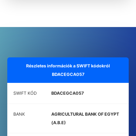
Részletes információk a SWIFT kódokról
BDACEGCA057
SWIFT KÓD
BDACEGCA057
BANK
AGRICULTURAL BANK OF EGYPT
(A.B.E)