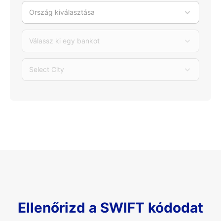
Ország kiválasztása
Válassz ki egy bankot
Select City
Ellenőrizd a SWIFT kódodat