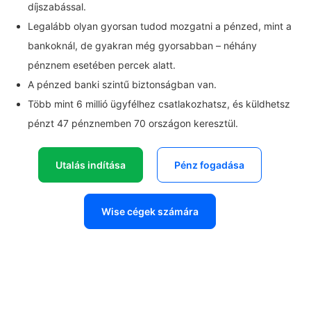
díjszabással.
Legalább olyan gyorsan tudod mozgatni a pénzed, mint a
bankoknál, de gyakran még gyorsabban – néhány
pénznem esetében percek alatt.
A pénzed banki szintű biztonságban van.
Több mint 6 millió ügyfélhez csatlakozhatsz, és küldhetsz
pénzt 47 pénznemben 70 országon keresztül.
Utalás indítása
Pénz fogadása
Wise cégek számára