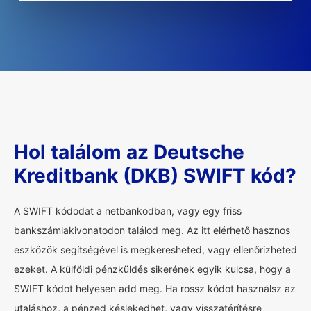
Hol találom az Deutsche
Kreditbank (DKB) SWIFT kód?
A SWIFT kódodat a netbankodban, vagy egy friss
bankszámlakivonatodon találod meg. Az itt elérhető hasznos
eszközök segítségével is megkeresheted, vagy ellenőrizheted
ezeket. A külföldi pénzküldés sikerének egyik kulcsa, hogy a
SWIFT kódot helyesen add meg. Ha rossz kódot használsz az
utaláshoz, a pénzed késlekedhet, vagy visszatérítésre