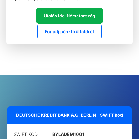
Utalás ide: Németország
Fogadj pénzt külföldről
DEUTSCHE KREDIT BANK A.G. BERLIN - SWIFT kód
SWIFT KÓD
BYLADEM1001