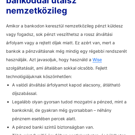
bankoddal utalsz
nemzetközileg
Amikor a bankodon keresztül nemzetközileg pénzt küldesz
vagy fogadsz, sok pénzt veszíthetsz a rossz átváltási
árfolyam vagy a rejtett díjak miatt. Ez azért van, mert a
bankok a pénzváltásnak még mindig egy régebbi rendszerét
használják. Azt javasoljuk, hogy használd a
Wise
szolgáltatását, ami általában sokkal olcsóbb. Fejlett
technológiájuknak köszönhetően:
A valódi átváltási árfolyamot kapod alacsony, átlátható
díjszabással.
Legalább olyan gyorsan tudod mozgatni a pénzed, mint a
bankoknál, de gyakran még gyorsabban – néhány
pénznem esetében percek alatt.
A pénzed banki szintű biztonságban van.