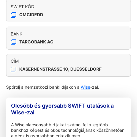
SWIFT KÓD
CMCIDEDD
BANK
TARGOBANK AG
CÍM
KASERNENSTRASSE 10, DUESSELDORF
Spórolj a nemzetközi banki díjakon a
Wise
-zal.
Olcsóbb és gyorsabb SWIFT utalások a
Wise-zal
A Wise alacsonyabb díjakat számol fel a legtöbb
bankhoz képest és okos technológiájának köszönhetően
a pénz is gyorsabban érkezik meg.