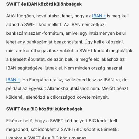
SWIFT és IBAN közötti különbségek
Attól függően, hová utalsz, lehet, hogy az
IBAN-t
is meg kell
adnod a SWIFT kód mellett. Az IBAN nemzetközi
bankszámlaszám-formátum, amivel egy intézményen belül
lehet egy bankszámlát beazonosítani. Úgy kell elképzelni,
mint amikor útbaigazítasz valakit: a SWIFT kóddal megtalálják
a keresett épületet, de azon belül a megfelelő lakáshoz az
IBAN segítségével jutnak el. Nem minden ország használ
IBAN-t
. Ha Európába utalsz, szükséged lesz az IBAN-ra, de
például az Egyesült Államokba utaláshoz nem. Mielőtt pénzt
küldenél, ellenőrizd a célországod követelményeit.
SWIFT és a BIC közötti különbségek
Elképzelhető, hogy a SWIFT kód helyett BIC kódot kell
megadnod, sőt időnként a SWIFT/BIC kódot is kérhetik.
Ilyenkor a SWIFT és a BIC kód ugyanaz.