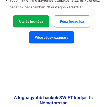
Több mint 6 millió ügyfélhez csatlakozhatsz, és küldhetsz
pénzt 47 pénznemben 70 országon keresztül.
Utalás indítása
Pénz fogadása
Wise cégek számára
A legnagyobb bankok SWIFT kódjai itt:
Németország