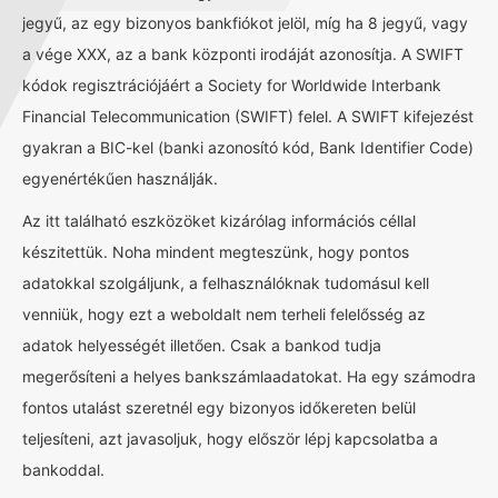
jegyű, az egy bizonyos bankfiókot jelöl, míg ha 8 jegyű, vagy
a vége XXX, az a bank központi irodáját azonosítja. A SWIFT
kódok regisztrációjáért a Society for Worldwide Interbank
Financial Telecommunication (SWIFT) felel. A SWIFT kifejezést
gyakran a BIC-kel (banki azonosító kód, Bank Identifier Code)
egyenértékűen használják.
Az itt található eszközöket kizárólag információs céllal
készitettük. Noha mindent megteszünk, hogy pontos
adatokkal szolgáljunk, a felhasználóknak tudomásul kell
venniük, hogy ezt a weboldalt nem terheli felelősség az
adatok helyességét illetően. Csak a bankod tudja
megerősíteni a helyes bankszámlaadatokat. Ha egy számodra
fontos utalást szeretnél egy bizonyos időkereten belül
teljesíteni, azt javasoljuk, hogy először lépj kapcsolatba a
bankoddal.