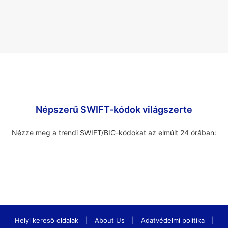
Népszerű SWIFT-kódok világszerte
Nézze meg a trendi SWIFT/BIC-kódokat az elmúlt 24 órában:
Helyi kereső oldalak
|
About Us
|
Adatvédelmi politika
|