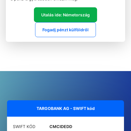
Utalás ide: Németország
Fogadj pénzt külföldről
TARGOBANK AG - SWIFT kód
SWIFT KÓD
CMCIDEDD