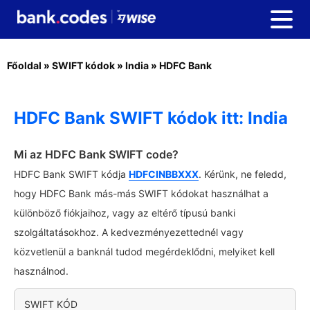
Főoldal
»
SWIFT kódok
»
India
»
HDFC Bank
HDFC Bank SWIFT kódok itt: India
Mi az HDFC Bank SWIFT code?
HDFC Bank SWIFT kódja
HDFCINBBXXX
. Kérünk, ne feledd,
hogy HDFC Bank más-más SWIFT kódokat használhat a
különböző fiókjaihoz, vagy az eltérő típusú banki
szolgáltatásokhoz. A kedvezményezettednél vagy
közvetlenül a banknál tudod megérdeklődni, melyiket kell
használnod.
SWIFT KÓD