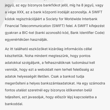
jegyű, az egy bizonyos bankfiókot jelöl, míg ha 8 jegyű, vagy
a vége XXX, az a bank központi irodáját azonosítja. A SWIFT
kódok regisztrációjáért a Society for Worldwide Interbank
Financial Telecommunication (SWIFT) felel. A SWIFT kifejezést
gyakran a BIC-kel (banki azonosító kód, Bank Identifier Code)
egyenértékűen használják.
Az itt található eszközöket kizárólag információs céllal
készitettük. Noha mindent megteszünk, hogy pontos
adatokkal szolgáljunk, a felhasználóknak tudomásul kell
venniük, hogy ezt a weboldalt nem terheli felelősség az
adatok helyességét illetően. Csak a bankod tudja
megerősíteni a helyes bankszámlaadatokat. Ha egy számodra
fontos utalást szeretnél egy bizonyos időkereten belül
teljesíteni, azt javasoljuk, hogy először lépj kapcsolatba a
bankoddal.