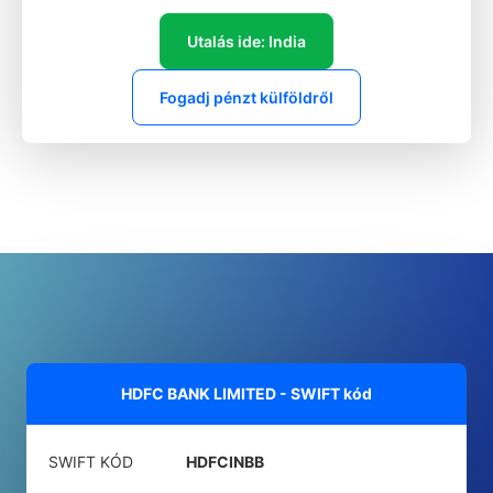
Utalás ide: India
Fogadj pénzt külföldről
HDFC BANK LIMITED - SWIFT kód
SWIFT KÓD
HDFCINBB