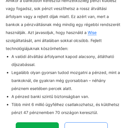
Amikor a bankodon keresztül nemzetközileg pénzt küldesz
vagy fogadsz, sok pénzt veszíthetsz a rossz átváltási
árfolyam vagy a rejtett díjak miatt. Ez azért van, mert a
bankok a pénzváltásnak még mindig egy régebbi rendszerét
használják. Azt javasoljuk, hogy használd a
Wise
szolgáltatását, ami általában sokkal olcsóbb. Fejlett
technológiájuknak köszönhetően:
A valódi átváltási árfolyamot kapod alacsony, átlátható
díjszabással.
Legalább olyan gyorsan tudod mozgatni a pénzed, mint a
bankoknál, de gyakran még gyorsabban – néhány
pénznem esetében percek alatt.
A pénzed banki szintű biztonságban van.
Több mint 6 millió ügyfélhez csatlakozhatsz, és küldhetsz
pénzt 47 pénznemben 70 országon keresztül.