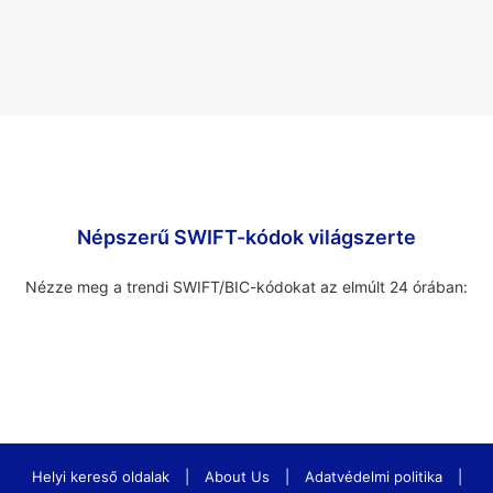
Népszerű SWIFT-kódok világszerte
Nézze meg a trendi SWIFT/BIC-kódokat az elmúlt 24 órában:
Helyi kereső oldalak
|
About Us
|
Adatvédelmi politika
|