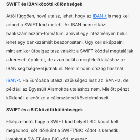
SWIFT és IBAN közötti különbségek
Attól függően, hová utalsz, lehet, hogy az
IBAN-t
is meg kell
adnod a SWIFT kód mellett. Az IBAN nemzetközi
bankszámlaszám-formátum, amivel egy intézményen belül
lehet egy bankszámlát beazonosítani. Úgy kell elképzelni,
mint amikor útbaigazítasz valakit: a SWIFT kóddal megtalálják
a keresett épületet, de azon belül a megfelelő lakáshoz az
IBAN segítségével jutnak el. Nem minden ország használ
IBAN-t
. Ha Európába utalsz, szükséged lesz az IBAN-ra, de
például az Egyesült Államokba utaláshoz nem. Mielőtt pénzt
küldenél, ellenőrizd a célországod követelményeit.
SWIFT és a BIC közötti különbségek
Elképzelhető, hogy a SWIFT kód helyett BIC kódot kell
megadnod, sőt időnként a SWIFT/BIC kódot is kérhetik.
Ilyenkor a SWIFT és a BIC kód ugyanaz.