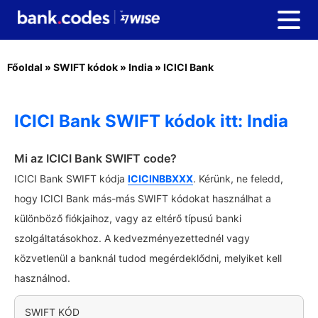
Főoldal
»
SWIFT kódok
»
India
»
ICICI Bank
ICICI Bank SWIFT kódok itt: India
Mi az ICICI Bank SWIFT code?
ICICI Bank SWIFT kódja
ICICINBBXXX
. Kérünk, ne feledd,
hogy ICICI Bank más-más SWIFT kódokat használhat a
különböző fiókjaihoz, vagy az eltérő típusú banki
szolgáltatásokhoz. A kedvezményezettednél vagy
közvetlenül a banknál tudod megérdeklődni, melyiket kell
használnod.
SWIFT KÓD