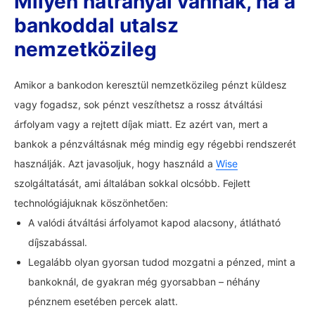
Milyen hátrányai vannak, ha a
bankoddal utalsz
nemzetközileg
Amikor a bankodon keresztül nemzetközileg pénzt küldesz
vagy fogadsz, sok pénzt veszíthetsz a rossz átváltási
árfolyam vagy a rejtett díjak miatt. Ez azért van, mert a
bankok a pénzváltásnak még mindig egy régebbi rendszerét
használják. Azt javasoljuk, hogy használd a
Wise
szolgáltatását, ami általában sokkal olcsóbb. Fejlett
technológiájuknak köszönhetően:
A valódi átváltási árfolyamot kapod alacsony, átlátható
díjszabással.
Legalább olyan gyorsan tudod mozgatni a pénzed, mint a
bankoknál, de gyakran még gyorsabban – néhány
pénznem esetében percek alatt.