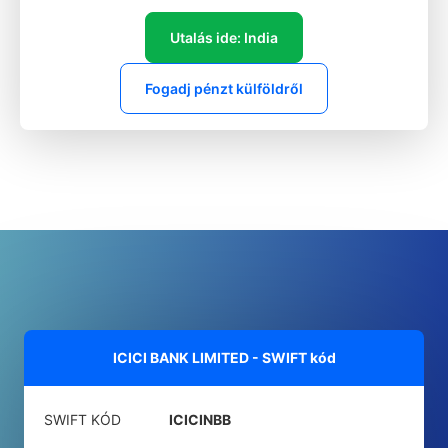
Utalás ide: India
Fogadj pénzt külföldről
ICICI BANK LIMITED - SWIFT kód
SWIFT KÓD
ICICINBB