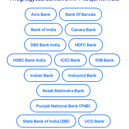
Axis Bank
Bank Of Baroda
Bank of India
Canara Bank
DBS Bank India
HDFC Bank
HSBC Bank India
ICICI Bank
IDBI Bank
Indian Bank
Indusind Bank
Kotak Mahindra Bank
Punjab National Bank (PNB)
State Bank of India (SBI)
UCO Bank