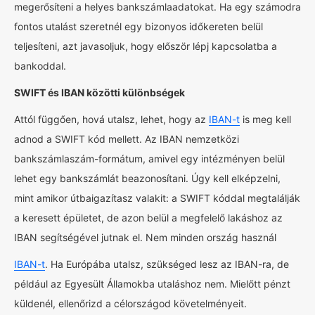
megerősíteni a helyes bankszámlaadatokat. Ha egy számodra
fontos utalást szeretnél egy bizonyos időkereten belül
teljesíteni, azt javasoljuk, hogy először lépj kapcsolatba a
bankoddal.
SWIFT és IBAN közötti különbségek
Attól függően, hová utalsz, lehet, hogy az
IBAN-t
is meg kell
adnod a SWIFT kód mellett. Az IBAN nemzetközi
bankszámlaszám-formátum, amivel egy intézményen belül
lehet egy bankszámlát beazonosítani. Úgy kell elképzelni,
mint amikor útbaigazítasz valakit: a SWIFT kóddal megtalálják
a keresett épületet, de azon belül a megfelelő lakáshoz az
IBAN segítségével jutnak el. Nem minden ország használ
IBAN-t
. Ha Európába utalsz, szükséged lesz az IBAN-ra, de
például az Egyesült Államokba utaláshoz nem. Mielőtt pénzt
küldenél, ellenőrizd a célországod követelményeit.