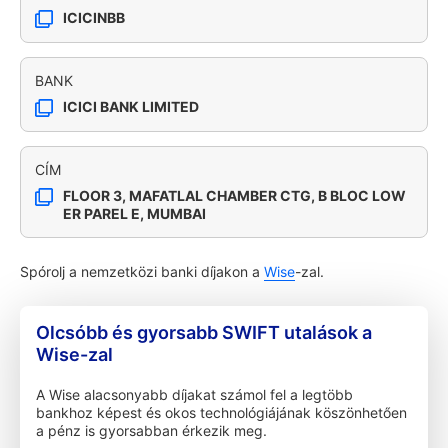
ICICINBB
BANK
ICICI BANK LIMITED
CÍM
FLOOR 3, MAFATLAL CHAMBER CTG, B BLOC LOW
ER PAREL E, MUMBAI
Spórolj a nemzetközi banki díjakon a
Wise
-zal.
Olcsóbb és gyorsabb SWIFT utalások a
Wise-zal
A Wise alacsonyabb díjakat számol fel a legtöbb
bankhoz képest és okos technológiájának köszönhetően
a pénz is gyorsabban érkezik meg.