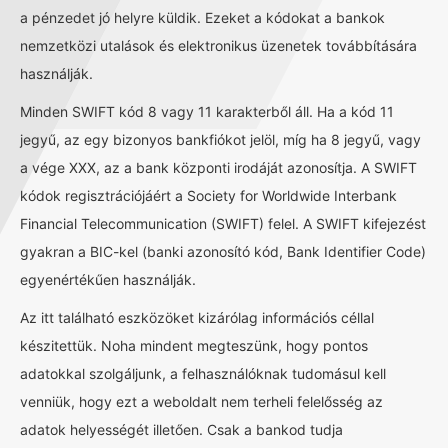
a pénzedet jó helyre küldik. Ezeket a kódokat a bankok
nemzetközi utalások és elektronikus üzenetek továbbítására
használják.
Minden SWIFT kód 8 vagy 11 karakterből áll. Ha a kód 11
jegyű, az egy bizonyos bankfiókot jelöl, míg ha 8 jegyű, vagy
a vége XXX, az a bank központi irodáját azonosítja. A SWIFT
kódok regisztrációjáért a Society for Worldwide Interbank
Financial Telecommunication (SWIFT) felel. A SWIFT kifejezést
gyakran a BIC-kel (banki azonosító kód, Bank Identifier Code)
egyenértékűen használják.
Az itt található eszközöket kizárólag információs céllal
készitettük. Noha mindent megteszünk, hogy pontos
adatokkal szolgáljunk, a felhasználóknak tudomásul kell
venniük, hogy ezt a weboldalt nem terheli felelősség az
adatok helyességét illetően. Csak a bankod tudja