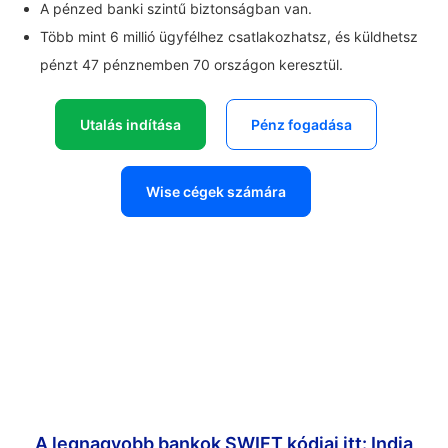
A pénzed banki szintű biztonságban van.
Több mint 6 millió ügyfélhez csatlakozhatsz, és küldhetsz
pénzt 47 pénznemben 70 országon keresztül.
Utalás indítása
Pénz fogadása
Wise cégek számára
A legnagyobb bankok SWIFT kódjai itt: India