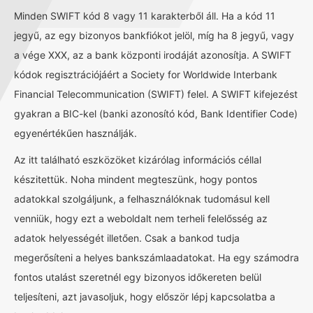
Minden SWIFT kód 8 vagy 11 karakterből áll. Ha a kód 11
jegyű, az egy bizonyos bankfiókot jelöl, míg ha 8 jegyű, vagy
a vége XXX, az a bank központi irodáját azonosítja. A SWIFT
kódok regisztrációjáért a Society for Worldwide Interbank
Financial Telecommunication (SWIFT) felel. A SWIFT kifejezést
gyakran a BIC-kel (banki azonosító kód, Bank Identifier Code)
egyenértékűen használják.
Az itt található eszközöket kizárólag információs céllal
készitettük. Noha mindent megteszünk, hogy pontos
adatokkal szolgáljunk, a felhasználóknak tudomásul kell
venniük, hogy ezt a weboldalt nem terheli felelősség az
adatok helyességét illetően. Csak a bankod tudja
megerősíteni a helyes bankszámlaadatokat. Ha egy számodra
fontos utalást szeretnél egy bizonyos időkereten belül
teljesíteni, azt javasoljuk, hogy először lépj kapcsolatba a