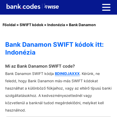
Főoldal
»
SWIFT kódok
»
Indonézia
»
Bank Danamon
Bank Danamon SWIFT kódok itt:
Indonézia
Mi az Bank Danamon SWIFT code?
Bank Danamon SWIFT kódja
BDINIDJAXXX
. Kérünk, ne
feledd, hogy Bank Danamon más-más SWIFT kódokat
használhat a különböző fiókjaihoz, vagy az eltérő típusú banki
szolgáltatásokhoz. A kedvezményezettednél vagy
közvetlenül a banknál tudod megérdeklődni, melyiket kell
használnod.