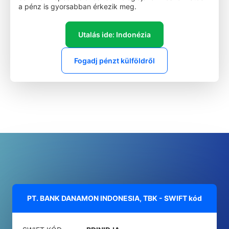
a pénz is gyorsabban érkezik meg.
Utalás ide: Indonézia
Fogadj pénzt külföldről
PT. BANK DANAMON INDONESIA, TBK - SWIFT kód