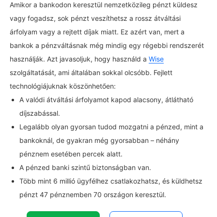
Amikor a bankodon keresztül nemzetközileg pénzt küldesz
vagy fogadsz, sok pénzt veszíthetsz a rossz átváltási
árfolyam vagy a rejtett díjak miatt. Ez azért van, mert a
bankok a pénzváltásnak még mindig egy régebbi rendszerét
használják. Azt javasoljuk, hogy használd a
Wise
szolgáltatását, ami általában sokkal olcsóbb. Fejlett
technológiájuknak köszönhetően:
A valódi átváltási árfolyamot kapod alacsony, átlátható
díjszabással.
Legalább olyan gyorsan tudod mozgatni a pénzed, mint a
bankoknál, de gyakran még gyorsabban – néhány
pénznem esetében percek alatt.
A pénzed banki szintű biztonságban van.
Több mint 6 millió ügyfélhez csatlakozhatsz, és küldhetsz
pénzt 47 pénznemben 70 országon keresztül.