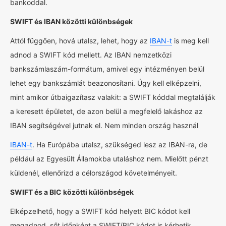
bankoddal.
SWIFT és IBAN közötti különbségek
Attól függően, hová utalsz, lehet, hogy az
IBAN-t
is meg kell
adnod a SWIFT kód mellett. Az IBAN nemzetközi
bankszámlaszám-formátum, amivel egy intézményen belül
lehet egy bankszámlát beazonosítani. Úgy kell elképzelni,
mint amikor útbaigazítasz valakit: a SWIFT kóddal megtalálják
a keresett épületet, de azon belül a megfelelő lakáshoz az
IBAN segítségével jutnak el. Nem minden ország használ
IBAN-t
. Ha Európába utalsz, szükséged lesz az IBAN-ra, de
például az Egyesült Államokba utaláshoz nem. Mielőtt pénzt
küldenél, ellenőrizd a célországod követelményeit.
SWIFT és a BIC közötti különbségek
Elképzelhető, hogy a SWIFT kód helyett BIC kódot kell
megadnod, sőt időnként a SWIFT/BIC kódot is kérhetik.