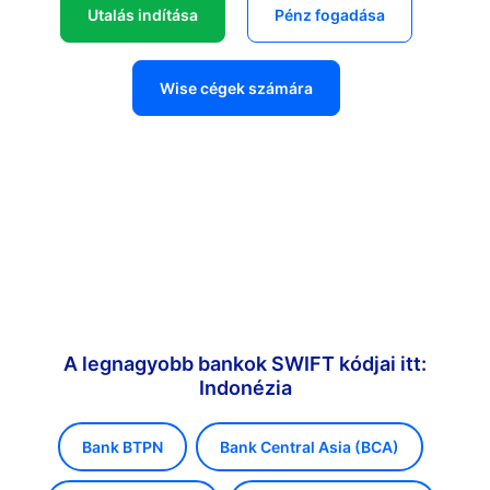
Utalás indítása
Pénz fogadása
Wise cégek számára
A legnagyobb bankok SWIFT kódjai itt:
Indonézia
Bank BTPN
Bank Central Asia (BCA)