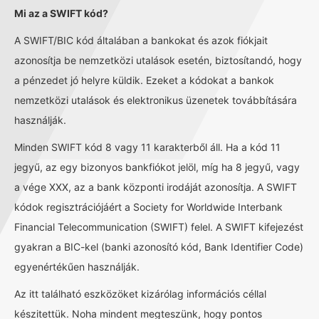
Mi az a SWIFT kód?
A SWIFT/BIC kód általában a bankokat és azok fiókjait
azonosítja be nemzetközi utalások esetén, biztosítandó, hogy
a pénzedet jó helyre küldik. Ezeket a kódokat a bankok
nemzetközi utalások és elektronikus üzenetek továbbítására
használják.
Minden SWIFT kód 8 vagy 11 karakterből áll. Ha a kód 11
jegyű, az egy bizonyos bankfiókot jelöl, míg ha 8 jegyű, vagy
a vége XXX, az a bank központi irodáját azonosítja. A SWIFT
kódok regisztrációjáért a Society for Worldwide Interbank
Financial Telecommunication (SWIFT) felel. A SWIFT kifejezést
gyakran a BIC-kel (banki azonosító kód, Bank Identifier Code)
egyenértékűen használják.
Az itt található eszközöket kizárólag információs céllal
készitettük. Noha mindent megteszünk, hogy pontos