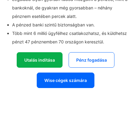
bankoknál, de gyakran még gyorsabban – néhány
pénznem esetében percek alatt.
A pénzed banki szintű biztonságban van.
Több mint 6 millió ügyfélhez csatlakozhatsz, és küldhetsz
pénzt 47 pénznemben 70 országon keresztül.
Utalás indítása
Pénz fogadása
Wise cégek számára