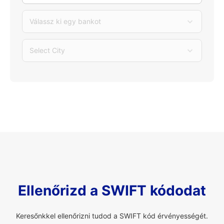
Válassz ki egy bankot
Select City
Ellenőrizd a SWIFT kódodat
Keresőnkkel ellenőrizni tudod a SWIFT kód érvényességét.