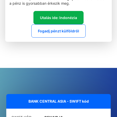
a pénz is gyorsabban érkezik meg.
Utalás ide: Indonézia
Fogadj pénzt külföldről
BANK CENTRAL ASIA - SWIFT kód