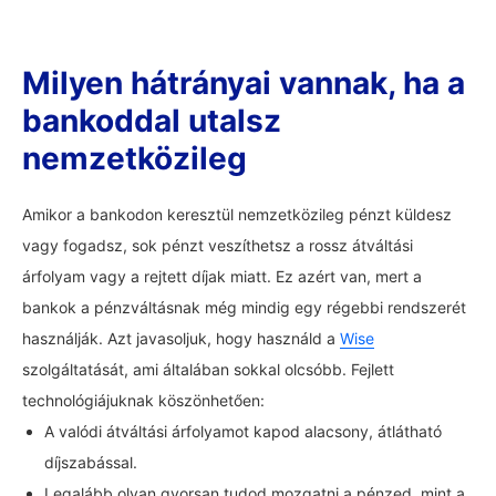
Milyen hátrányai vannak, ha a
bankoddal utalsz
nemzetközileg
Amikor a bankodon keresztül nemzetközileg pénzt küldesz
vagy fogadsz, sok pénzt veszíthetsz a rossz átváltási
árfolyam vagy a rejtett díjak miatt. Ez azért van, mert a
bankok a pénzváltásnak még mindig egy régebbi rendszerét
használják. Azt javasoljuk, hogy használd a
Wise
szolgáltatását, ami általában sokkal olcsóbb. Fejlett
technológiájuknak köszönhetően:
A valódi átváltási árfolyamot kapod alacsony, átlátható
díjszabással.
Legalább olyan gyorsan tudod mozgatni a pénzed, mint a