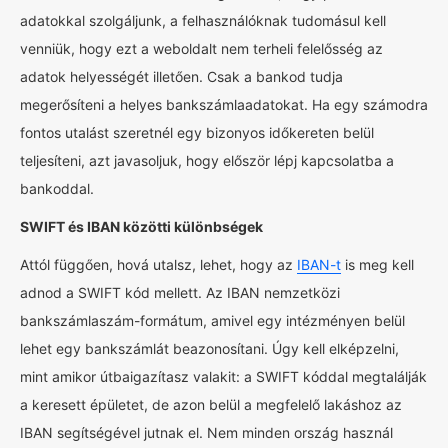
adatokkal szolgáljunk, a felhasználóknak tudomásul kell
venniük, hogy ezt a weboldalt nem terheli felelősség az
adatok helyességét illetően. Csak a bankod tudja
megerősíteni a helyes bankszámlaadatokat. Ha egy számodra
fontos utalást szeretnél egy bizonyos időkereten belül
teljesíteni, azt javasoljuk, hogy először lépj kapcsolatba a
bankoddal.
SWIFT és IBAN közötti különbségek
Attól függően, hová utalsz, lehet, hogy az
IBAN-t
is meg kell
adnod a SWIFT kód mellett. Az IBAN nemzetközi
bankszámlaszám-formátum, amivel egy intézményen belül
lehet egy bankszámlát beazonosítani. Úgy kell elképzelni,
mint amikor útbaigazítasz valakit: a SWIFT kóddal megtalálják
a keresett épületet, de azon belül a megfelelő lakáshoz az
IBAN segítségével jutnak el. Nem minden ország használ