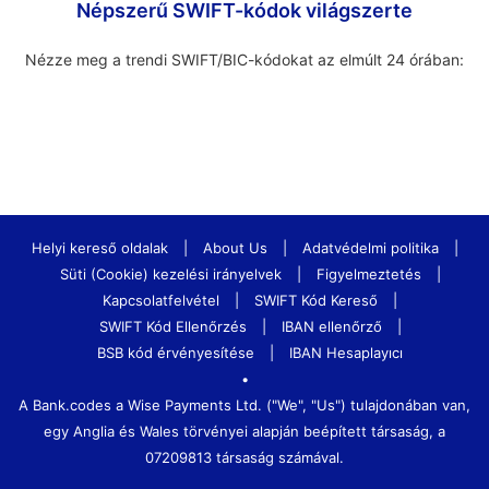
Népszerű SWIFT-kódok világszerte
Nézze meg a trendi SWIFT/BIC-kódokat az elmúlt 24 órában:
Helyi kereső oldalak
|
About Us
|
Adatvédelmi politika
|
Süti (Cookie) kezelési irányelvek
|
Figyelmeztetés
|
Kapcsolatfelvétel
|
SWIFT Kód Kereső
|
SWIFT Kód Ellenőrzés
|
IBAN ellenőrző
|
BSB kód érvényesítése
|
IBAN Hesaplayıcı
•
A Bank.codes a Wise Payments Ltd. ("We", "Us") tulajdonában van,
egy Anglia és Wales törvényei alapján beépített társaság, a
07209813 társaság számával.