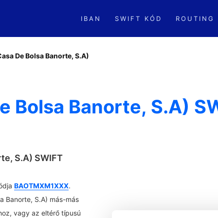
IBAN
SWIFT KÓD
ROUTING
Casa De Bolsa Banorte, S.A)
 Bolsa Banorte, S.A) SW
rte, S.A) SWIFT
kódja
BAOTMXM1XXX
.
sa Banorte, S.A) más-más
oz, vagy az eltérő típusú