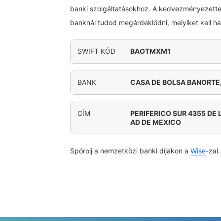
banki szolgáltatásokhoz. A kedvezményezette
banknál tudod megérdeklődni, melyiket kell h
SWIFT KÓD
BAOTMXM1
BANK
CASA DE BOLSA BANORTE, 
CÍM
PERIFERICO SUR 4355 DE
AD DE MEXICO
Spórolj a nemzetközi banki díjakon a
Wise
-zal.