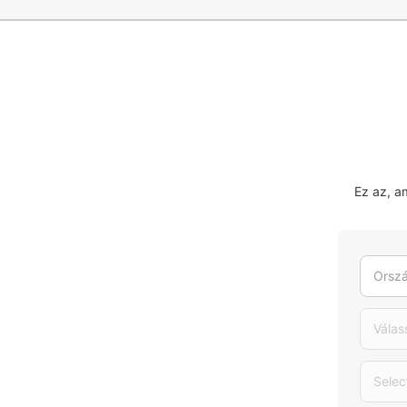
Ez az, a
Orszá
Válas
Selec