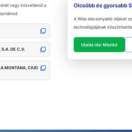
Olcsóbb és gyorsabb S
dnél vagy közvetlenül a
asználnod.
A Wise alacsonyabb díjakat s
technológiájának köszönhetőe
Utalás ide: Mexikó
S.A. DE C.V.
 LA MONTANA, CIUD