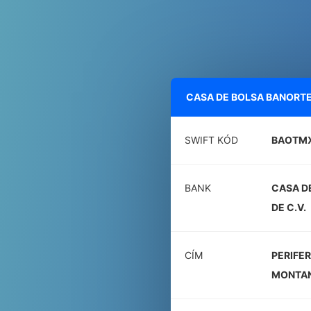
CASA DE BOLSA BANORTE, 
SWIFT KÓD
BAOTM
BANK
CASA DE
DE C.V.
CÍM
PERIFER
MONTA