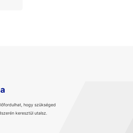
sa
előfordulhat, hogy szükséged
szerén keresztül utalsz.