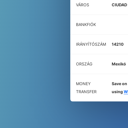
VÁROS
CIUDAD
BANKFIÓK
IRÁNYÍTÓSZÁM
14210
ORSZÁG
Mexikó
MONEY
Save on 
TRANSFER
using
W