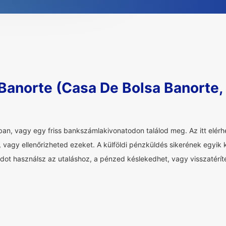
 Banorte (Casa De Bolsa Banorte,
n, vagy egy friss bankszámlakivonatodon találod meg. Az itt elér
 vagy ellenőrizheted ezeket. A külföldi pénzküldés sikerének egyik
ot használsz az utaláshoz, a pénzed késlekedhet, vagy visszatéríté