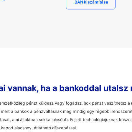
IBAN kiszámítása
ai vannak, ha a bankoddal utalsz
mzetközileg pénzt küldesz vagy fogadsz, sok pénzt veszíthetsz a r
an, mert a bankok a pénzváltásnak még mindig egy régebbi rendszerét 
tását, ami általában sokkal olcsóbb. Fejlett technológiájuknak köszö
t kapod alacsony, átlátható díjszabással.