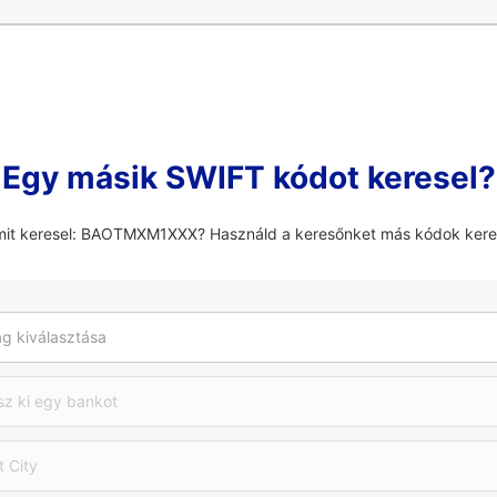
Egy másik SWIFT kódot keresel?
mit keresel: BAOTMXM1XXX? Használd a keresőnket más kódok ker
g kiválasztása
sz ki egy bankot
t City