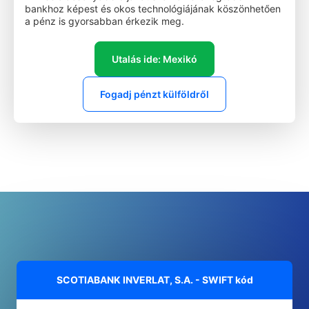
bankhoz képest és okos technológiájának köszönhetően
a pénz is gyorsabban érkezik meg.
Utalás ide: Mexikó
Fogadj pénzt külföldről
SCOTIABANK INVERLAT, S.A. - SWIFT kód