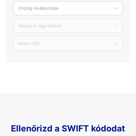
Ország kiválasztása
Válassz ki egy bankot
Select City
Ellenőrizd a SWIFT kódodat