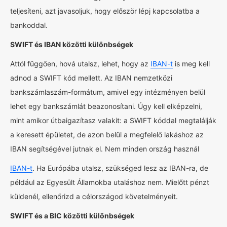
teljesíteni, azt javasoljuk, hogy először lépj kapcsolatba a
bankoddal.
SWIFT és IBAN közötti különbségek
Attól függően, hová utalsz, lehet, hogy az
IBAN-t
is meg kell
adnod a SWIFT kód mellett. Az IBAN nemzetközi
bankszámlaszám-formátum, amivel egy intézményen belül
lehet egy bankszámlát beazonosítani. Úgy kell elképzelni,
mint amikor útbaigazítasz valakit: a SWIFT kóddal megtalálják
a keresett épületet, de azon belül a megfelelő lakáshoz az
IBAN segítségével jutnak el. Nem minden ország használ
IBAN-t
. Ha Európába utalsz, szükséged lesz az IBAN-ra, de
például az Egyesült Államokba utaláshoz nem. Mielőtt pénzt
küldenél, ellenőrizd a célországod követelményeit.
SWIFT és a BIC közötti különbségek