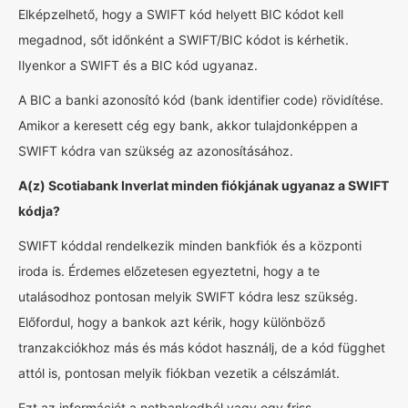
Elképzelhető, hogy a SWIFT kód helyett BIC kódot kell
megadnod, sőt időnként a SWIFT/BIC kódot is kérhetik.
Ilyenkor a SWIFT és a BIC kód ugyanaz.
A BIC a banki azonosító kód (bank identifier code) rövidítése.
Amikor a keresett cég egy bank, akkor tulajdonképpen a
SWIFT kódra van szükség az azonosításához.
A(z) Scotiabank Inverlat minden fiókjának ugyanaz a SWIFT
kódja?
SWIFT kóddal rendelkezik minden bankfiók és a központi
iroda is. Érdemes előzetesen egyeztetni, hogy a te
utalásodhoz pontosan melyik SWIFT kódra lesz szükség.
Előfordul, hogy a bankok azt kérik, hogy különböző
tranzakciókhoz más és más kódot használj, de a kód függhet
attól is, pontosan melyik fiókban vezetik a célszámlát.
Ezt az információt a netbankodból vagy egy friss