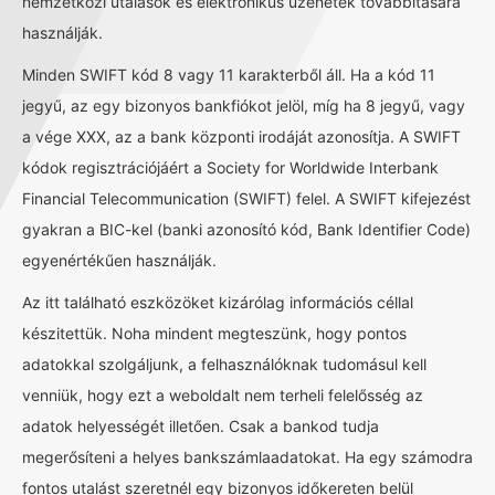
nemzetközi utalások és elektronikus üzenetek továbbítására
használják.
Minden SWIFT kód 8 vagy 11 karakterből áll. Ha a kód 11
jegyű, az egy bizonyos bankfiókot jelöl, míg ha 8 jegyű, vagy
a vége XXX, az a bank központi irodáját azonosítja. A SWIFT
kódok regisztrációjáért a Society for Worldwide Interbank
Financial Telecommunication (SWIFT) felel. A SWIFT kifejezést
gyakran a BIC-kel (banki azonosító kód, Bank Identifier Code)
egyenértékűen használják.
Az itt található eszközöket kizárólag információs céllal
készitettük. Noha mindent megteszünk, hogy pontos
adatokkal szolgáljunk, a felhasználóknak tudomásul kell
venniük, hogy ezt a weboldalt nem terheli felelősség az
adatok helyességét illetően. Csak a bankod tudja
megerősíteni a helyes bankszámlaadatokat. Ha egy számodra
fontos utalást szeretnél egy bizonyos időkereten belül