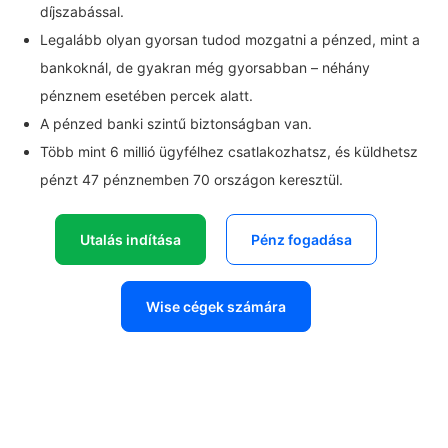
díjszabással.
Legalább olyan gyorsan tudod mozgatni a pénzed, mint a
bankoknál, de gyakran még gyorsabban – néhány
pénznem esetében percek alatt.
A pénzed banki szintű biztonságban van.
Több mint 6 millió ügyfélhez csatlakozhatsz, és küldhetsz
pénzt 47 pénznemben 70 országon keresztül.
Utalás indítása
Pénz fogadása
Wise cégek számára