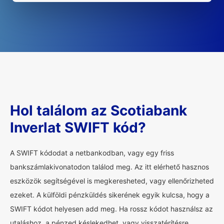
Hol találom az Scotiabank
Inverlat SWIFT kód?
A SWIFT kódodat a netbankodban, vagy egy friss
bankszámlakivonatodon találod meg. Az itt elérhető hasznos
eszközök segítségével is megkeresheted, vagy ellenőrizheted
ezeket. A külföldi pénzküldés sikerének egyik kulcsa, hogy a
SWIFT kódot helyesen add meg. Ha rossz kódot használsz az
utaláshoz, a pénzed késlekedhet, vagy visszatérítésre