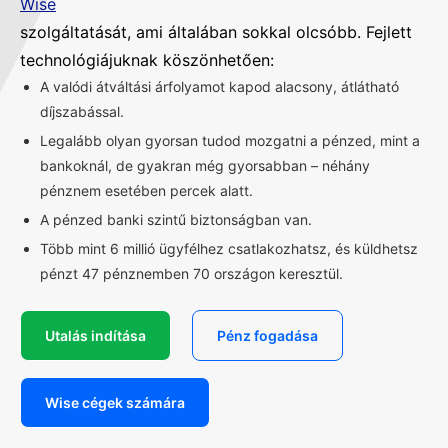
Wise
szolgáltatását, ami általában sokkal olcsóbb. Fejlett
technológiájuknak köszönhetően:
A valódi átváltási árfolyamot kapod alacsony, átlátható
díjszabással.
Legalább olyan gyorsan tudod mozgatni a pénzed, mint a
bankoknál, de gyakran még gyorsabban – néhány
pénznem esetében percek alatt.
A pénzed banki szintű biztonságban van.
Több mint 6 millió ügyfélhez csatlakozhatsz, és küldhetsz
pénzt 47 pénznemben 70 országon keresztül.
Utalás indítása
Pénz fogadása
Wise cégek számára