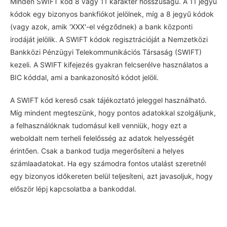
Minden SWIFT kód 8 vagy 11 karakter hosszúságú. A 11 jegyű
kódok egy bizonyos bankfiókot jelölnek, míg a 8 jegyű kódok
(vagy azok, amik 'XXX'-el végződnek) a bank központi
irodáját jelölik. A SWIFT kódok regisztrációját a Nemzetközi
Bankközi Pénzügyi Telekommunikációs Társaság (SWIFT)
kezeli. A SWIFT kifejezés gyakran felcserélve használatos a
BIC kóddal, ami a bankazonosító kódot jelöli.
A SWIFT kód kereső csak tájékoztató jeleggel használható.
Míg mindent megteszünk, hogy pontos adatokkal szolgáljunk,
a felhasználóknak tudomásul kell venniük, hogy ezt a
weboldalt nem terheli felelősség az adatok helyességét
érintően. Csak a bankod tudja megerősíteni a helyes
számlaadatokat. Ha egy számodra fontos utalást szeretnél
egy bizonyos időkereten belül teljesíteni, azt javasoljuk, hogy
először lépj kapcsolatba a bankoddal.