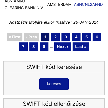
ABN AMRO
AMSTERDAM
ABNCNL2AFND
CLEARING BANK N.V.
Adatbázis utoljára ekkor frissítve : 26-JAN-2024
« First
‹ Prev
1
2
3
4
5
6
7
8
9
...
Next ›
Last »
SWIFT kód keresése
Keresés
SWIFT kód ellenőrzése