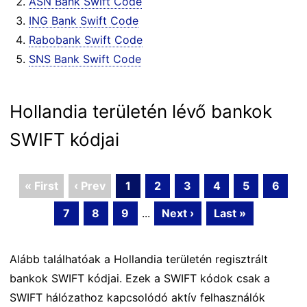
ASN Bank Swift Code
ING Bank Swift Code
Rabobank Swift Code
SNS Bank Swift Code
Hollandia területén lévő bankok
SWIFT kódjai
« First
‹ Prev
1
2
3
4
5
6
7
8
9
...
Next ›
Last »
Alább találhatóak a Hollandia területén regisztrált
bankok SWIFT kódjai. Ezek a SWIFT kódok csak a
SWIFT hálózathoz kapcsolódó aktív felhasználók