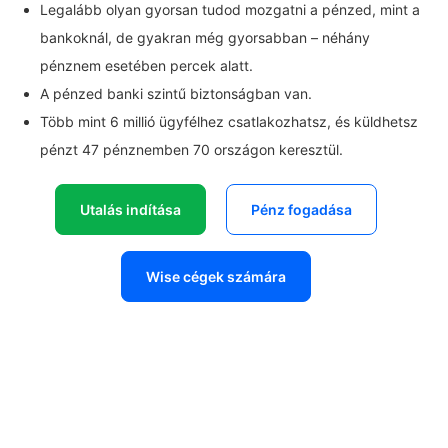
Legalább olyan gyorsan tudod mozgatni a pénzed, mint a
bankoknál, de gyakran még gyorsabban – néhány
pénznem esetében percek alatt.
A pénzed banki szintű biztonságban van.
Több mint 6 millió ügyfélhez csatlakozhatsz, és küldhetsz
pénzt 47 pénznemben 70 országon keresztül.
Utalás indítása
Pénz fogadása
Wise cégek számára