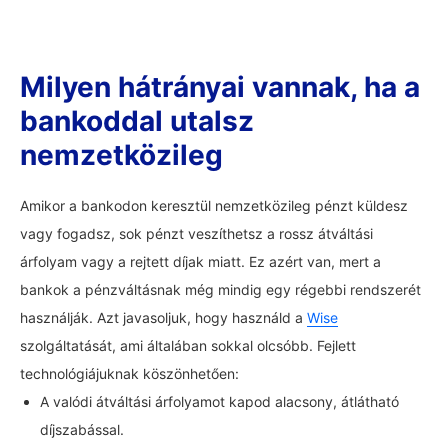
Milyen hátrányai vannak, ha a
bankoddal utalsz
nemzetközileg
Amikor a bankodon keresztül nemzetközileg pénzt küldesz
vagy fogadsz, sok pénzt veszíthetsz a rossz átváltási
árfolyam vagy a rejtett díjak miatt. Ez azért van, mert a
bankok a pénzváltásnak még mindig egy régebbi rendszerét
használják. Azt javasoljuk, hogy használd a
Wise
szolgáltatását, ami általában sokkal olcsóbb. Fejlett
technológiájuknak köszönhetően:
A valódi átváltási árfolyamot kapod alacsony, átlátható
díjszabással.