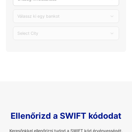
Válassz ki egy bankot
Select City
Ellenőrizd a SWIFT kódodat
Keresőnkkel ellenőrizni tudod a SWIFT kód érvényességét.