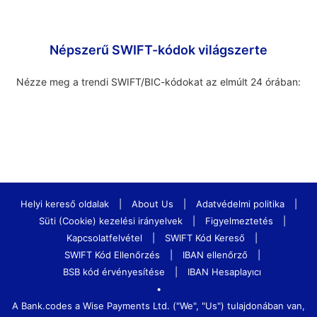
Népszerű SWIFT-kódok világszerte
Nézze meg a trendi SWIFT/BIC-kódokat az elmúlt 24 órában:
Helyi kereső oldalak
|
About Us
|
Adatvédelmi politika
|
Süti (Cookie) kezelési irányelvek
|
Figyelmeztetés
|
Kapcsolatfelvétel
|
SWIFT Kód Kereső
|
SWIFT Kód Ellenőrzés
|
IBAN ellenőrző
|
BSB kód érvényesítése
|
IBAN Hesaplayıcı
•
A Bank.codes a Wise Payments Ltd. ("We", "Us") tulajdonában van,