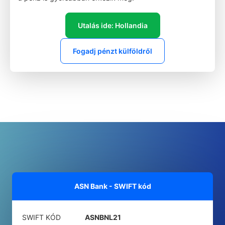
Utalás ide: Hollandia
Fogadj pénzt külföldről
ASN Bank - SWIFT kód
SWIFT KÓD
ASNBNL21