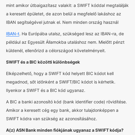
mint amikor útbaigazítasz valakit: a SWIFT kóddal megtalálják
a keresett épületet, de azon belül a megfelelő lakáshoz az
IBAN segítségével jutnak el. Nem minden ország használ
IBAN-t
. Ha Európába utalsz, szükséged lesz az IBAN-ra, de
például az Egyesült Államokba utaláshoz nem. Mielőtt pénzt
küldenél, ellenőrizd a célországod követelményeit.
SWIFT és a BIC közötti különbségek
Elképzelhető, hogy a SWIFT kód helyett BIC kódot kell
megadnod, sőt időnként a SWIFT/BIC kódot is kérhetik.
Ilyenkor a SWIFT és a BIC kód ugyanaz.
A BIC a banki azonosító kód (bank identifier code) rövidítése.
Amikor a keresett cég egy bank, akkor tulajdonképpen a
SWIFT kódra van szükség az azonosításához.
A(z) ASN Bank minden fiókjának ugyanaz a SWIFT kódja?