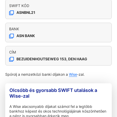
SWIFT KÓD
ASNBNL21
BANK
ASN BANK
CÍM
BEZUIDENHOUTSEWEG 153, DEN HAAG
Spórolj a nemzetközi banki díjakon a
Wise
-zal.
Olcsóbb és gyorsabb SWIFT utalások a
Wise-zal
A Wise alacsonyabb díjakat számol fel a legtöbb
bankhoz képest és okos technológiájának köszönhetően
a pénz is gyorsabban érkezik meg.