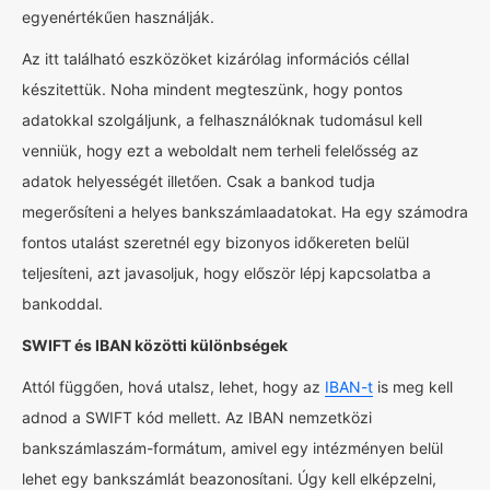
egyenértékűen használják.
Az itt található eszközöket kizárólag információs céllal
készitettük. Noha mindent megteszünk, hogy pontos
adatokkal szolgáljunk, a felhasználóknak tudomásul kell
venniük, hogy ezt a weboldalt nem terheli felelősség az
adatok helyességét illetően. Csak a bankod tudja
megerősíteni a helyes bankszámlaadatokat. Ha egy számodra
fontos utalást szeretnél egy bizonyos időkereten belül
teljesíteni, azt javasoljuk, hogy először lépj kapcsolatba a
bankoddal.
SWIFT és IBAN közötti különbségek
Attól függően, hová utalsz, lehet, hogy az
IBAN-t
is meg kell
adnod a SWIFT kód mellett. Az IBAN nemzetközi
bankszámlaszám-formátum, amivel egy intézményen belül
lehet egy bankszámlát beazonosítani. Úgy kell elképzelni,