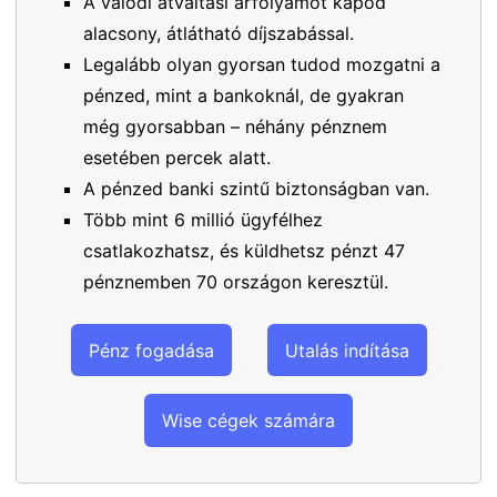
A valódi átváltási árfolyamot kapod
alacsony, átlátható díjszabással.
Legalább olyan gyorsan tudod mozgatni a
pénzed, mint a bankoknál, de gyakran
még gyorsabban – néhány pénznem
esetében percek alatt.
A pénzed banki szintű biztonságban van.
Több mint 6 millió ügyfélhez
csatlakozhatsz, és küldhetsz pénzt 47
pénznemben 70 országon keresztül.
Pénz fogadása
Utalás indítása
Wise cégek számára