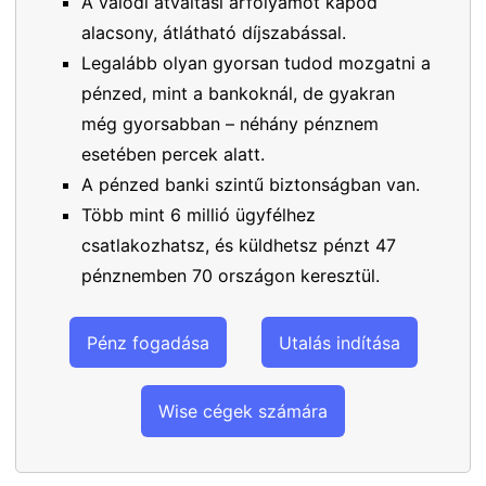
A valódi átváltási árfolyamot kapod
alacsony, átlátható díjszabással.
Legalább olyan gyorsan tudod mozgatni a
pénzed, mint a bankoknál, de gyakran
még gyorsabban – néhány pénznem
esetében percek alatt.
A pénzed banki szintű biztonságban van.
Több mint 6 millió ügyfélhez
csatlakozhatsz, és küldhetsz pénzt 47
pénznemben 70 országon keresztül.
Pénz fogadása
Utalás indítása
Wise cégek számára