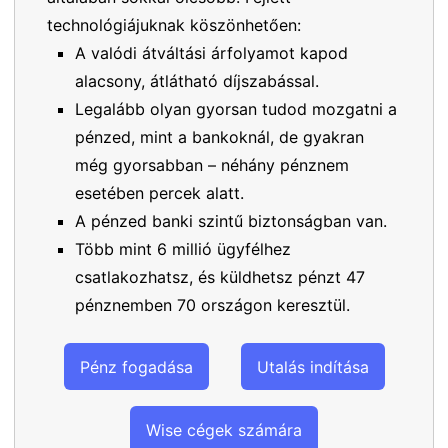
technológiájuknak köszönhetően:
A valódi átváltási árfolyamot kapod
alacsony, átlátható díjszabással.
Legalább olyan gyorsan tudod mozgatni a
pénzed, mint a bankoknál, de gyakran
még gyorsabban – néhány pénznem
esetében percek alatt.
A pénzed banki szintű biztonságban van.
Több mint 6 millió ügyfélhez
csatlakozhatsz, és küldhetsz pénzt 47
pénznemben 70 országon keresztül.
Pénz fogadása
Utalás indítása
Wise cégek számára