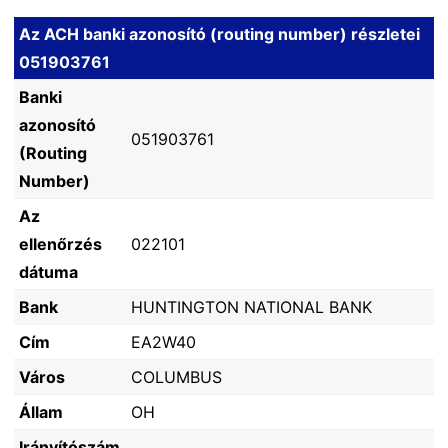
Az ACH banki azonosító (routing number) részletei
051903761
Banki
azonosító
051903761
(Routing
Number)
Az
ellenőrzés
022101
dátuma
Bank
HUNTINGTON NATIONAL BANK
Cím
EA2W40
Város
COLUMBUS
Állam
OH
Irányítószám