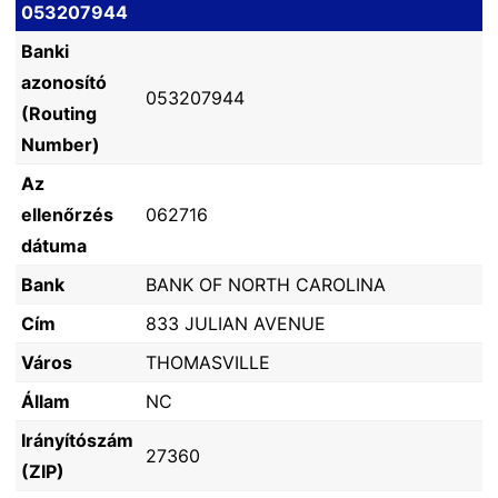
053207944
Banki
azonosító
053207944
(Routing
Number)
Az
ellenőrzés
062716
dátuma
Bank
BANK OF NORTH CAROLINA
Cím
833 JULIAN AVENUE
Város
THOMASVILLE
Állam
NC
Irányítószám
27360
(ZIP)