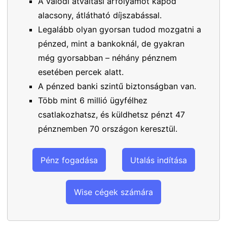
A valódi átváltási árfolyamot kapod
alacsony, átlátható díjszabással.
Legalább olyan gyorsan tudod mozgatni a
pénzed, mint a bankoknál, de gyakran
még gyorsabban – néhány pénznem
esetében percek alatt.
A pénzed banki szintű biztonságban van.
Több mint 6 millió ügyfélhez
csatlakozhatsz, és küldhetsz pénzt 47
pénznemben 70 országon keresztül.
Pénz fogadása
Utalás indítása
Wise cégek számára