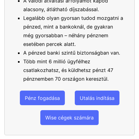
A valódi átváltási árfolyamot kapod
alacsony, átlátható díjszabással.
Legalább olyan gyorsan tudod mozgatni a
pénzed, mint a bankoknál, de gyakran
még gyorsabban – néhány pénznem
esetében percek alatt.
A pénzed banki szintű biztonságban van.
Több mint 6 millió ügyfélhez
csatlakozhatsz, és küldhetsz pénzt 47
pénznemben 70 országon keresztül.
Pénz fogadása
Utalás indítása
Wise cégek számára