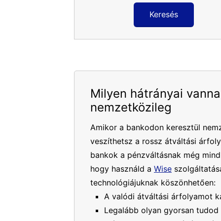
Keresés
Milyen hátrányai vanna
nemzetközileg
Amikor a bankodon keresztül nemz
veszíthetsz a rossz átváltási árfol
bankok a pénzváltásnak még mindig
hogy használd a
Wise
szolgáltatásá
technológiájuknak köszönhetően:
A valódi átváltási árfolyamot k
Legalább olyan gyorsan tudod 