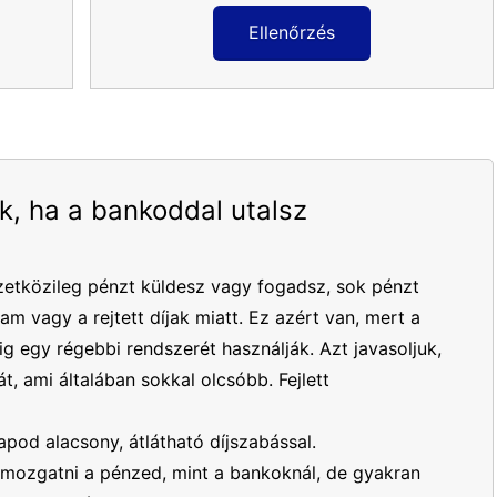
Ellenőrzés
k, ha a bankoddal utalsz
etközileg pénzt küldesz vagy fogadsz, sok pénzt
yam vagy a rejtett díjak miatt. Ez azért van, mert a
 egy régebbi rendszerét használják. Azt javasoljuk,
t, ami általában sokkal olcsóbb. Fejlett
apod alacsony, átlátható díjszabással.
mozgatni a pénzed, mint a bankoknál, de gyakran