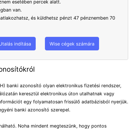
nem esetében percek alatt.
ágban van.
csatlakozhatsz, és küldhetsz pénzt 47 pénznemben 70
Utalás indítása
Wise cégek számára
onosítókról
 banki azonosító olyan elektronikus fizetési rendszer,
lózatán keresztül elektronikus úton utalhatnak vagy
nformációt egy folyamatosan frissülő adatbázisból nyerjük.
egyéni banki azonosító szerepel.
ználható. Noha mindent megteszünk, hogy pontos