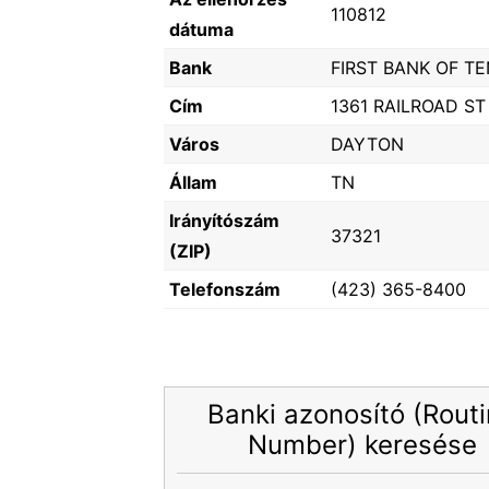
110812
dátuma
Bank
FIRST BANK OF T
Cím
1361 RAILROAD ST
Város
DAYTON
Állam
TN
Irányítószám
37321
(ZIP)
Telefonszám
(423) 365-8400
Banki azonosító (Rout
Number) keresése