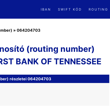
IBAN
SWIFT KÓD
ROUTING
number)
»
064204703
nosító (routing number)
IRST BANK OF TENNESSEE
mber) részletei 064204703