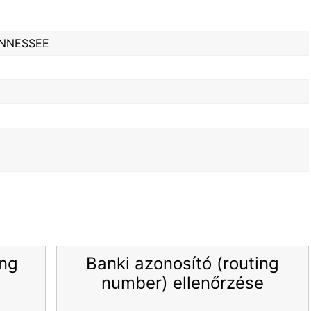
ENNESSEE
ing
Banki azonosító (routing
number) ellenőrzése