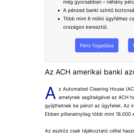
még gyorsabban – néhány pénz
A pénzed banki szintű biztons
Több mint 6 millió ügyfélhez 
országon keresztül.
Pénz fogadása
Az ACH amerikai banki az
A
z Automated Clearing House (ACH)
amelynek segítségével az ACH há
gyűjthetnek be pénzt az ügyfelek. Az i
Ebben pillanatnyilag több mint 18.000 
Az eszköz csak tájékoztató céllal has