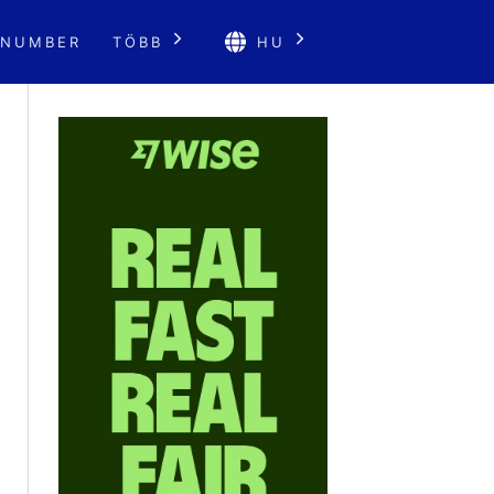
 NUMBER
TÖBB
HU