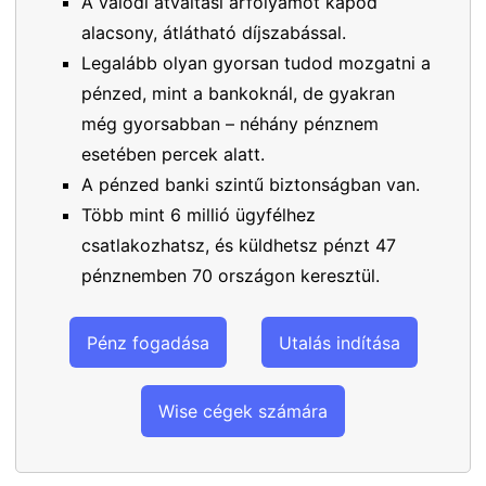
A valódi átváltási árfolyamot kapod
alacsony, átlátható díjszabással.
Legalább olyan gyorsan tudod mozgatni a
pénzed, mint a bankoknál, de gyakran
még gyorsabban – néhány pénznem
esetében percek alatt.
A pénzed banki szintű biztonságban van.
Több mint 6 millió ügyfélhez
csatlakozhatsz, és küldhetsz pénzt 47
pénznemben 70 országon keresztül.
Pénz fogadása
Utalás indítása
Wise cégek számára