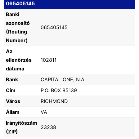
065405145
Banki
azonosító
065405145
(Routing
Number)
Az
ellenőrzés
102811
dátuma
Bank
CAPITAL ONE, N.A.
Cím
P.O. BOX 85139
Város
RICHMOND
Állam
VA
Irányítószám
23238
(ZIP)