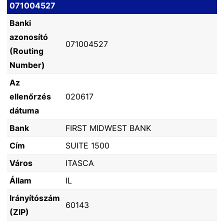
071004527
Banki
azonosító
071004527
(Routing
Number)
Az
ellenőrzés
020617
dátuma
Bank
FIRST MIDWEST BANK
Cím
SUITE 1500
Város
ITASCA
Állam
IL
Irányítószám
60143
(ZIP)