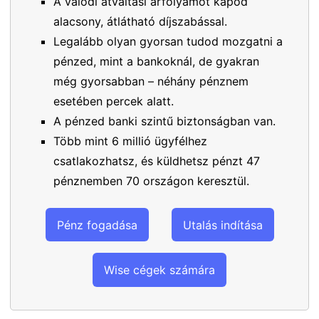
A valódi átváltási árfolyamot kapod
alacsony, átlátható díjszabással.
Legalább olyan gyorsan tudod mozgatni a
pénzed, mint a bankoknál, de gyakran
még gyorsabban – néhány pénznem
esetében percek alatt.
A pénzed banki szintű biztonságban van.
Több mint 6 millió ügyfélhez
csatlakozhatsz, és küldhetsz pénzt 47
pénznemben 70 országon keresztül.
Pénz fogadása
Utalás indítása
Wise cégek számára