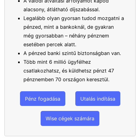
A valódi átváltási árfolyamot kapod
alacsony, átlátható díjszabással.
Legalább olyan gyorsan tudod mozgatni a
pénzed, mint a bankoknál, de gyakran
még gyorsabban – néhány pénznem
esetében percek alatt.
A pénzed banki szintű biztonságban van.
Több mint 6 millió ügyfélhez
csatlakozhatsz, és küldhetsz pénzt 47
pénznemben 70 országon keresztül.
Pénz fogadása
Utalás indítása
Wise cégek számára