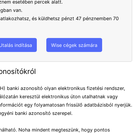
nem esetében percek alatt.
ágban van.
csatlakozhatsz, és küldhetsz pénzt 47 pénznemben 70
Utalás indítása
Wise cégek számára
onosítókról
 banki azonosító olyan elektronikus fizetési rendszer,
lózatán keresztül elektronikus úton utalhatnak vagy
nformációt egy folyamatosan frissülő adatbázisból nyerjük.
egyéni banki azonosító szerepel.
ználható. Noha mindent megteszünk, hogy pontos