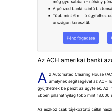
még gyorsabban – néhány pénz
A pénzed banki szintű biztons
Több mint 6 millió ügyfélhez 
országon keresztül.
Pénz fogadása
Az ACH amerikai banki az
A
z Automated Clearing House (ACH)
amelynek segítségével az ACH há
gyűjthetnek be pénzt az ügyfelek. Az i
Ebben pillanatnyilag több mint 18.000 
Az eszköz csak tájékoztató céllal has