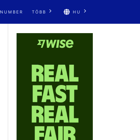
 NUMBER
TÖBB
HU