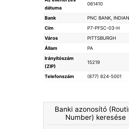
061410
dátuma
Bank
PNC BANK, INDIA
Cím
P7-PFSC-03-H
Város
PITTSBURGH
Állam
PA
Irányítószám
15219
(ZIP)
Telefonszám
(877) 824-5001
Banki azonosító (Rout
Number) keresése