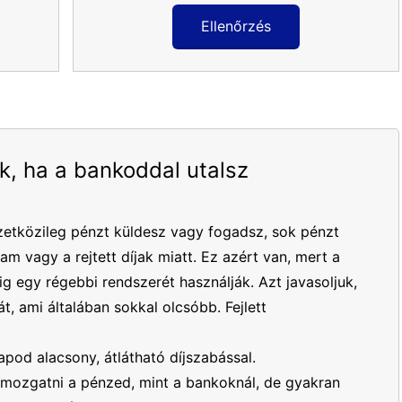
Ellenőrzés
k, ha a bankoddal utalsz
etközileg pénzt küldesz vagy fogadsz, sok pénzt
yam vagy a rejtett díjak miatt. Ez azért van, mert a
 egy régebbi rendszerét használják. Azt javasoljuk,
t, ami általában sokkal olcsóbb. Fejlett
apod alacsony, átlátható díjszabással.
mozgatni a pénzed, mint a bankoknál, de gyakran