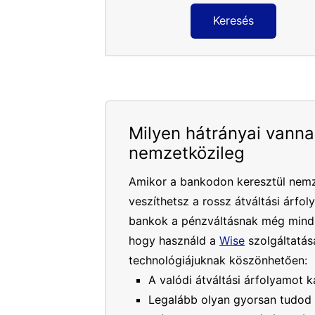
Keresés
Milyen hátrányai vanna
nemzetközileg
Amikor a bankodon keresztül nemz
veszíthetsz a rossz átváltási árfol
bankok a pénzváltásnak még mindig
hogy használd a
Wise
szolgáltatásá
technológiájuknak köszönhetően:
A valódi átváltási árfolyamot k
Legalább olyan gyorsan tudod 