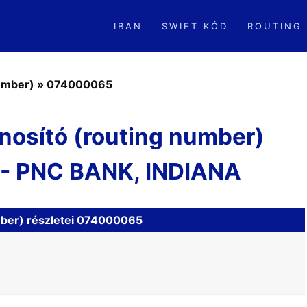
IBAN
SWIFT KÓD
ROUTING
number)
»
074000065
nosító (routing number)
- PNC BANK, INDIANA
mber) részletei 074000065